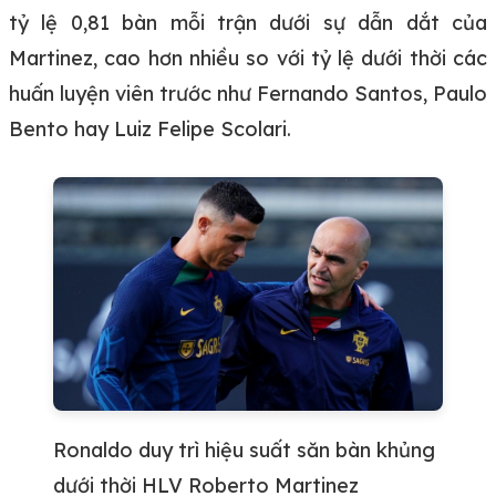
tỷ lệ 0,81 bàn mỗi trận dưới sự dẫn dắt của
Martinez, cao hơn nhiều so với tỷ lệ dưới thời các
huấn luyện viên trước như Fernando Santos, Paulo
Bento hay Luiz Felipe Scolari.
Ronaldo duy trì hiệu suất săn bàn khủng
dưới thời HLV Roberto Martinez