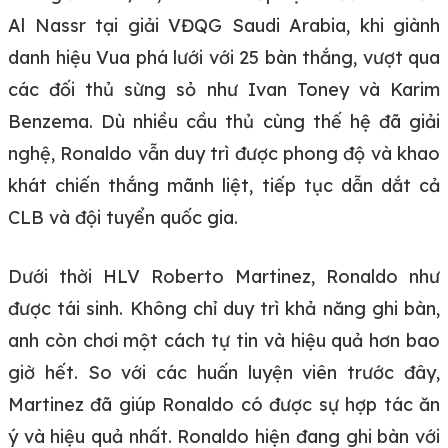
Al Nassr tại giải VĐQG Saudi Arabia, khi giành
danh hiệu Vua phá lưới với 25 bàn thắng, vượt qua
các đối thủ sừng sỏ như Ivan Toney và Karim
Benzema. Dù nhiều cầu thủ cùng thế hệ đã giải
nghệ, Ronaldo vẫn duy trì được phong độ và khao
khát chiến thắng mãnh liệt, tiếp tục dẫn dắt cả
CLB và đội tuyển quốc gia.
Dưới thời HLV Roberto Martinez, Ronaldo như
được tái sinh. Không chỉ duy trì khả năng ghi bàn,
anh còn chơi một cách tự tin và hiệu quả hơn bao
giờ hết. So với các huấn luyện viên trước đây,
Martinez đã giúp Ronaldo có được sự hợp tác ăn
ý và hiệu quả nhất. Ronaldo hiện đang ghi bàn với