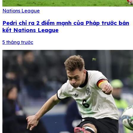
Nations League
Pedri chỉ ra 2 điểm mạnh của Pháp trước bán
kết Nations League
5 tháng trước