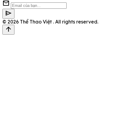
mail
send
© 2026
Thể Thao Việt
. All rights reserved.
arrow_upward