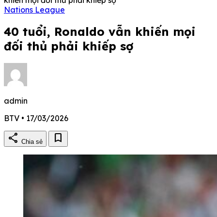
Nations League
40 tuổi, Ronaldo vẫn khiến mọi
đối thủ phải khiếp sợ
admin
BTV • 17/03/2026
share
bookmark
Chia sẻ