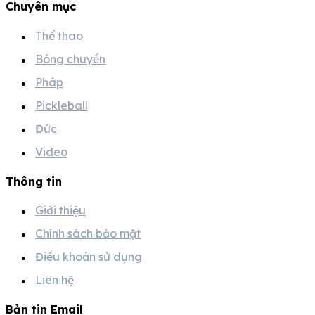
Chuyên mục
Thể thao
Bóng chuyền
Pháp
Pickleball
Đức
Video
Thông tin
Giới thiệu
Chính sách bảo mật
Điều khoản sử dụng
Liên hệ
Bản tin Email