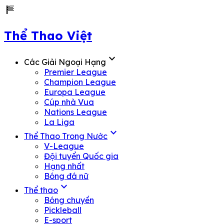
sports_score
Thể Thao Việt
expand_more
Các Giải Ngoại Hạng
Premier League
Champion League
Europa League
Cúp nhà Vua
Nations League
La Liga
expand_more
Thể Thao Trong Nước
V-League
Đội tuyển Quốc gia
Hạng nhất
Bóng đá nữ
expand_more
Thể thao
Bóng chuyền
Pickleball
E-sport