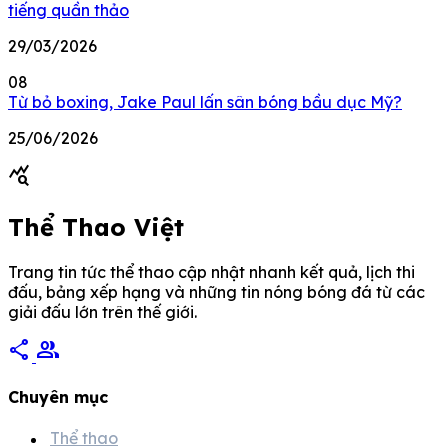
tiếng quần thảo
29/03/2026
08
Từ bỏ boxing, Jake Paul lấn sân bóng bầu dục Mỹ?
25/06/2026
query_stats
Thể Thao Việt
Trang tin tức thể thao cập nhật nhanh kết quả, lịch thi
đấu, bảng xếp hạng và những tin nóng bóng đá từ các
giải đấu lớn trên thế giới.
share
group
Chuyên mục
Thể thao