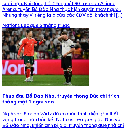
cuối trận. Khi đồng hồ điểm phút 90 trên sân Allianz
Arena, tuyển Bồ Đào Nha thực hiện quyền thay người.
Nhưng thay vì tiếng la ó của các CĐV đội khách thì […]
Nations League
5 tháng trước
Thua đau Bồ Đào Nha, truyền thông Đức chỉ trích
thẳng mặt 1 ngôi sao
Ngôi sao Florian Wirtz đã có màn trình diễn gây thất
vọng trong trận bán kết Nations League giữa Đức và
Bồ Đào Nha, khiến anh bị giới truyền thông quê nhà chỉ