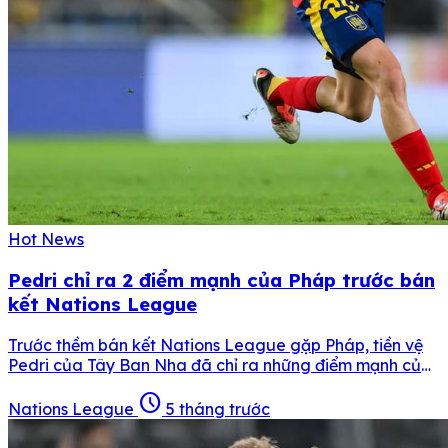
Hot News
Pedri chỉ ra 2 điểm mạnh của Pháp trước bán
kết Nations League
Trước thềm bán kết Nations League gặp Pháp, tiền vệ
Pedri của Tây Ban Nha đã chỉ ra những điểm mạnh của
đối thủ mà anh và đồng đội cần chú ý. Tiền vệ Pedri là
schedule
một trong những trụ cột của đội tuyển Tây Ban Nha,
Nations League
5 tháng trước
trước thềm trận gặp Pháp tại bán kết […]