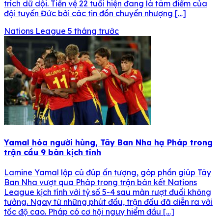
trích dữ dội. Tiền vệ 22 tuổi hiện đang là tâm điểm của
đội tuyển Đức bởi các tin đồn chuyển nhượng […]
Nations League
5 tháng trước
Yamal hóa người hùng, Tây Ban Nha hạ Pháp trong
trận cầu 9 bàn kịch tính
Lamine Yamal lập cú đúp ấn tượng, góp phần giúp Tây
Ban Nha vượt qua Pháp trong trận bán kết Nations
League kịch tính với tỷ số 5-4 sau màn rượt đuổi không
tưởng. Ngay từ những phút đầu, trận đấu đã diễn ra với
tốc độ cao. Pháp có cơ hội nguy hiểm đầu […]