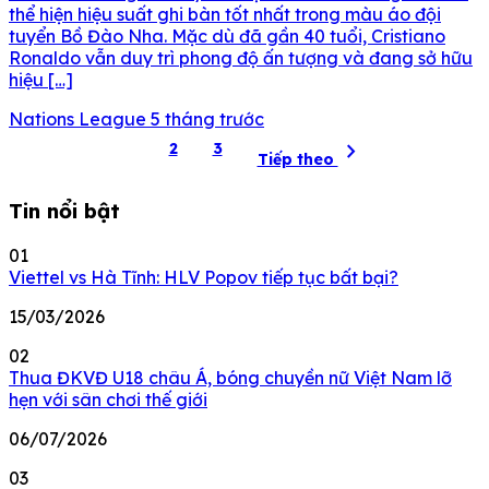
thể hiện hiệu suất ghi bàn tốt nhất trong màu áo đội
tuyển Bồ Đào Nha. Mặc dù đã gần 40 tuổi, Cristiano
Ronaldo vẫn duy trì phong độ ấn tượng và đang sở hữu
hiệu […]
Nations League
5 tháng trước
Phân
chevron_right
1
2
3
Tiếp theo
trang
bài
Tin nổi bật
viết
01
Viettel vs Hà Tĩnh: HLV Popov tiếp tục bất bại?
15/03/2026
02
Thua ĐKVĐ U18 châu Á, bóng chuyền nữ Việt Nam lỡ
hẹn với sân chơi thế giới
06/07/2026
03