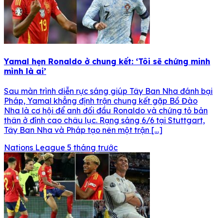
Yamal hẹn Ronaldo ở chung kết: ‘Tôi sẽ chứng minh
mình là ai’
Sau màn trình diễn rực sáng giúp Tây Ban Nha đánh bại
Pháp, Yamal khẳng định trận chung kết gặp Bồ Đào
Nha là cơ hội để anh đối đầu Ronaldo và chứng tỏ bản
thân ở đỉnh cao châu lục. Rạng sáng 6/6 tại Stuttgart,
Tây Ban Nha và Pháp tạo nên một trận […]
Nations League
5 tháng trước