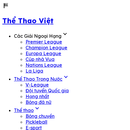
sports_score
Thể Thao Việt
expand_more
Các Giải Ngoại Hạng
Premier League
Champion League
Europa League
Cúp nhà Vua
Nations League
La Liga
expand_more
Thể Thao Trong Nước
V-League
Đội tuyển Quốc gia
Hạng nhất
Bóng đá nữ
expand_more
Thể thao
Bóng chuyền
Pickleball
E-sport