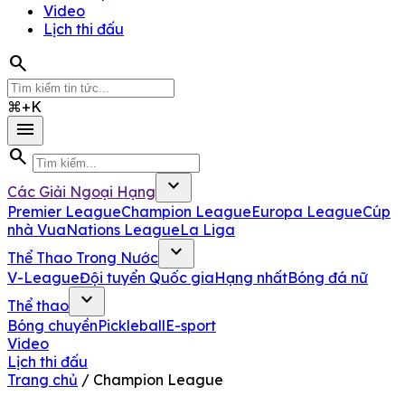
Video
Lịch thi đấu
search
⌘+K
menu
search
expand_more
Các Giải Ngoại Hạng
Premier League
Champion League
Europa League
Cúp
nhà Vua
Nations League
La Liga
expand_more
Thể Thao Trong Nước
V-League
Đội tuyển Quốc gia
Hạng nhất
Bóng đá nữ
expand_more
Thể thao
Bóng chuyền
Pickleball
E-sport
Video
Lịch thi đấu
Trang chủ
/
Champion League