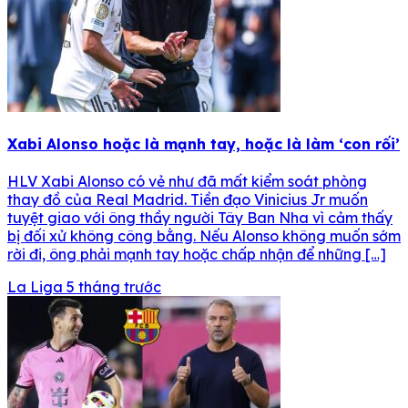
Xabi Alonso hoặc là mạnh tay, hoặc là làm ‘con rối’
HLV Xabi Alonso có vẻ như đã mất kiểm soát phòng
thay đồ của Real Madrid. Tiền đạo Vinicius Jr muốn
tuyệt giao với ông thầy người Tây Ban Nha vì cảm thấy
bị đối xử không công bằng. Nếu Alonso không muốn sớm
rời đi, ông phải mạnh tay hoặc chấp nhận để những […]
La Liga
5 tháng trước