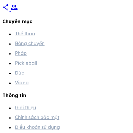
share
group
Chuyên mục
Thể thao
Bóng chuyền
Pháp
Pickleball
Đức
Video
Thông tin
Giới thiệu
Chính sách bảo mật
Điều khoản sử dụng