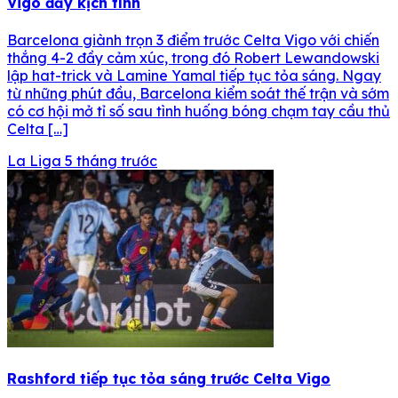
Vigo đầy kịch tính
Barcelona giành trọn 3 điểm trước Celta Vigo với chiến
thắng 4-2 đầy cảm xúc, trong đó Robert Lewandowski
lập hat-trick và Lamine Yamal tiếp tục tỏa sáng. Ngay
từ những phút đầu, Barcelona kiểm soát thế trận và sớm
có cơ hội mở tỉ số sau tình huống bóng chạm tay cầu thủ
Celta […]
La Liga
5 tháng trước
Rashford tiếp tục tỏa sáng trước Celta Vigo