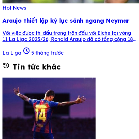
Hot News
Araujo thiết lập kỷ lục sánh ngang Neymar
Với việc được thi đấu trong trận đấu với Elche tại vòng
11 La Liga 2025/26, Ronald Araujo đã có tổng cộng 186
lần ra sân cho Barcelona. Thành tích này sánh ngang
schedule
với Neymar Jr, một huyền thoại của CLB. Tại vòng 11 La
La Liga
5 tháng trước
Liga 2025/26, Barcelona đã có được chiến thắng 3-1
trước […]
history
Tin tức khác