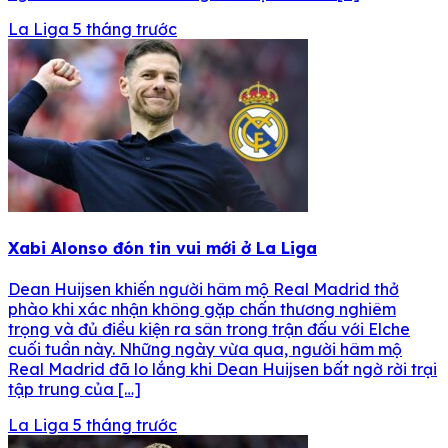
La Liga
5 tháng trước
Xabi Alonso đón tin vui mới ở La Liga
Dean Huijsen khiến người hâm mộ Real Madrid thở
phào khi xác nhận không gặp chấn thương nghiêm
trọng và đủ điều kiện ra sân trong trận đấu với Elche
cuối tuần này. Những ngày vừa qua, người hâm mộ
Real Madrid đã lo lắng khi Dean Huijsen bất ngờ rời trại
tập trung của […]
La Liga
5 tháng trước