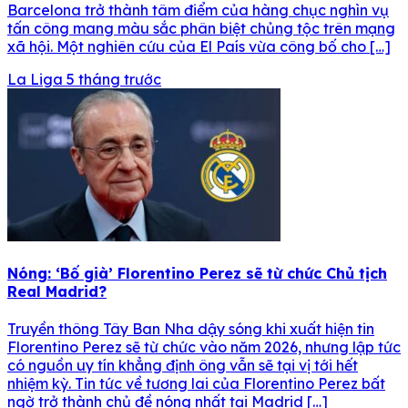
Barcelona trở thành tâm điểm của hàng chục nghìn vụ
tấn công mang màu sắc phân biệt chủng tộc trên mạng
xã hội. Một nghiên cứu của El País vừa công bố cho […]
La Liga
5 tháng trước
Nóng: ‘Bố già’ Florentino Perez sẽ từ chức Chủ tịch
Real Madrid?
Truyền thông Tây Ban Nha dậy sóng khi xuất hiện tin
Florentino Perez sẽ từ chức vào năm 2026, nhưng lập tức
có nguồn uy tín khẳng định ông vẫn sẽ tại vị tới hết
nhiệm kỳ. Tin tức về tương lai của Florentino Perez bất
ngờ trở thành chủ đề nóng nhất tại Madrid […]