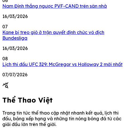
06
Nam Định thắng ngược PVF-CAND trên sân nhà
16/03/2026
07
Kane bị treo giò ở trận quyết định chức vô địch
Bundesliga
16/03/2026
08
Lịch thi đấu UFC 329: McGregor vs Holloway 2 mới nhất
07/07/2026
query_stats
Thể Thao Việt
Trang tin tức thể thao cập nhật nhanh kết quả, lịch thi
đấu, bảng xếp hạng và những tin nóng bóng đá từ các
giải đấu lớn trên thế giới.