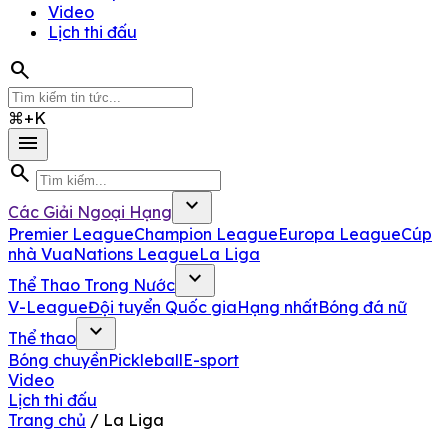
Video
Lịch thi đấu
search
⌘+K
menu
search
expand_more
Các Giải Ngoại Hạng
Premier League
Champion League
Europa League
Cúp
nhà Vua
Nations League
La Liga
expand_more
Thể Thao Trong Nước
V-League
Đội tuyển Quốc gia
Hạng nhất
Bóng đá nữ
expand_more
Thể thao
Bóng chuyền
Pickleball
E-sport
Video
Lịch thi đấu
Trang chủ
/
La Liga