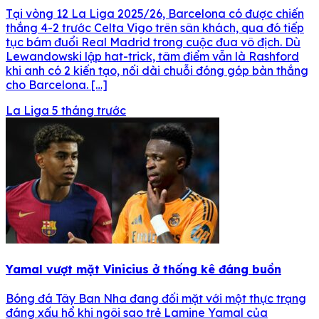
Tại vòng 12 La Liga 2025/26, Barcelona có được chiến
thắng 4-2 trước Celta Vigo trên sân khách, qua đó tiếp
tục bám đuổi Real Madrid trong cuộc đua vô địch. Dù
Lewandowski lập hat-trick, tâm điểm vẫn là Rashford
khi anh có 2 kiến tạo, nối dài chuỗi đóng góp bàn thắng
cho Barcelona. […]
La Liga
5 tháng trước
Yamal vượt mặt Vinicius ở thống kê đáng buồn
Bóng đá Tây Ban Nha đang đối mặt với một thực trạng
đáng xấu hổ khi ngôi sao trẻ Lamine Yamal của