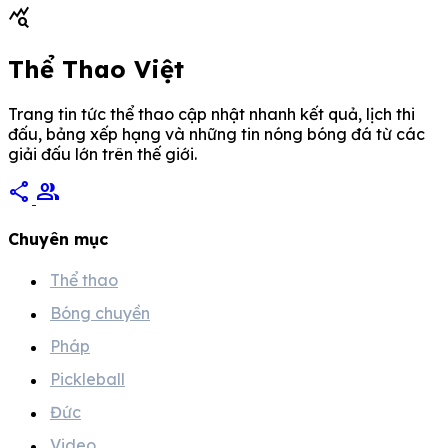
query_stats
Thể Thao Việt
Trang tin tức thể thao cập nhật nhanh kết quả, lịch thi
đấu, bảng xếp hạng và những tin nóng bóng đá từ các
giải đấu lớn trên thế giới.
share
group
Chuyên mục
Thể thao
Bóng chuyền
Pháp
Pickleball
Đức
Video