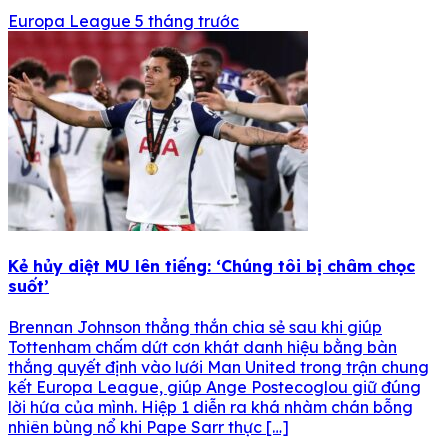
Europa League
5 tháng trước
Kẻ hủy diệt MU lên tiếng: ‘Chúng tôi bị châm chọc
suốt’
Brennan Johnson thẳng thắn chia sẻ sau khi giúp
Tottenham chấm dứt cơn khát danh hiệu bằng bàn
thắng quyết định vào lưới Man United trong trận chung
kết Europa League, giúp Ange Postecoglou giữ đúng
lời hứa của mình. Hiệp 1 diễn ra khá nhàm chán bỗng
nhiên bùng nổ khi Pape Sarr thực […]