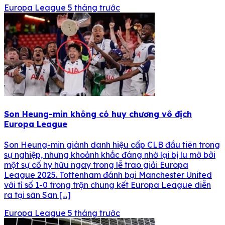
Europa League
5 tháng trước
Son Heung-min không có huy chương vô địch
Europa League
Son Heung-min giành danh hiệu cấp CLB đầu tiên trong
sự nghiệp, nhưng khoảnh khắc đáng nhớ lại bị lu mờ bởi
một sự cố hy hữu ngay trong lễ trao giải Europa
League 2025. Tottenham đánh bại Manchester United
với tỉ số 1-0 trong trận chung kết Europa League diễn
ra tại sân San […]
Europa League
5 tháng trước