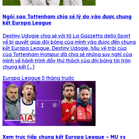
Ngôi sao Tottenham chia sẻ lý do vào được chung
kết Europa League
Destiny Udogie chia sẻ với tờ La Gazzetta dello Sport
về bí quyết giúp đội bóng của mình vào được đến chung
kết Europa League. Destiny Udogie, hậu vệ trái của
của Tottenham Hotspur đã chia sẻ những suy nghĩ của
mình về hành trình đầy thử thách của đội bóng tới trận
chung kết […]
Europa League
5 tháng trước
Xem trực tiếp chung kết Europa League – MU vs