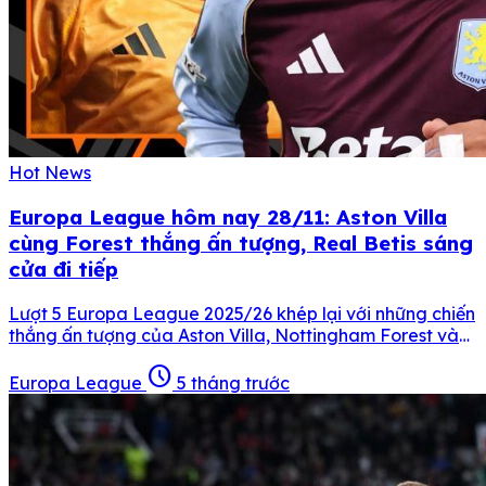
Hot News
Europa League hôm nay 28/11: Aston Villa
cùng Forest thắng ấn tượng, Real Betis sáng
cửa đi tiếp
Lượt 5 Europa League 2025/26 khép lại với những chiến
thắng ấn tượng của Aston Villa, Nottingham Forest và
Real Betis, tạo cú hích lớn cho cuộc đua vé đi tiếp. Rạng
schedule
sáng 28/11 (giờ Việt Nam), lượt trận thứ 5 vòng bảng
Europa League
5 tháng trước
UEFA Europa League 2025/26 khép lại với hàng loạt kết
quả đáng […]