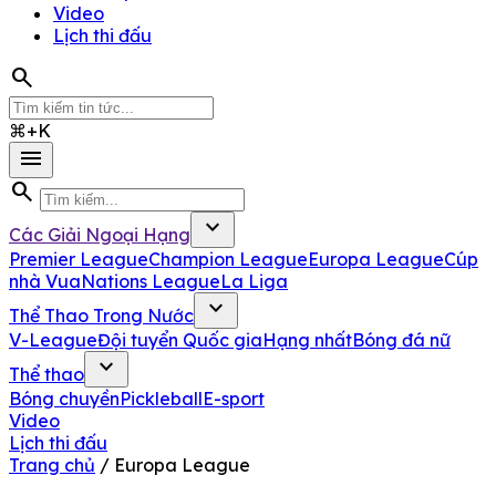
Video
Lịch thi đấu
search
⌘+K
menu
search
expand_more
Các Giải Ngoại Hạng
Premier League
Champion League
Europa League
Cúp
nhà Vua
Nations League
La Liga
expand_more
Thể Thao Trong Nước
V-League
Đội tuyển Quốc gia
Hạng nhất
Bóng đá nữ
expand_more
Thể thao
Bóng chuyền
Pickleball
E-sport
Video
Lịch thi đấu
Trang chủ
/
Europa League