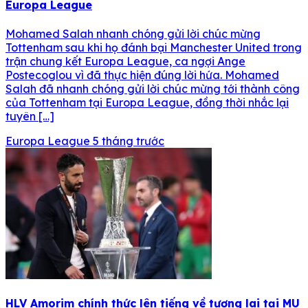
Europa League
Mohamed Salah nhanh chóng gửi lời chúc mừng
Tottenham sau khi họ đánh bại Manchester United trong
trận chung kết Europa League, ca ngợi Ange
Postecoglou vì đã thực hiện đúng lời hứa. Mohamed
Salah đã nhanh chóng gửi lời chúc mừng tới thành công
của Tottenham tại Europa League, đồng thời nhắc lại
tuyên […]
Europa League
5 tháng trước
HLV Amorim chính thức lên tiếng về tương lai tại MU