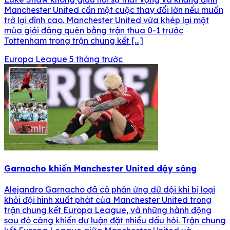
Manchester United cần một cuộc thay đổi lớn nếu muốn
trở lại đỉnh cao. Manchester United vừa khép lại một
mùa giải đáng quên bằng trận thua 0-1 trước
Tottenham trong trận chung kết […]
Europa League
5 tháng trước
Garnacho khiến Manchester United dậy sóng
Alejandro Garnacho đã có phản ứng dữ dội khi bị loại
khỏi đội hình xuất phát của Manchester United trong
trận chung kết Europa League, và những hành động
sau đó càng khiến dư luận đặt nhiều dấu hỏi. Trận chung