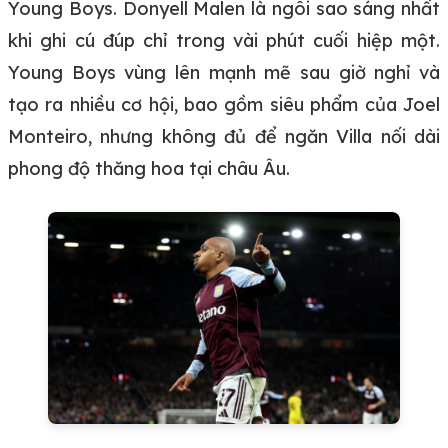
Young Boys. Donyell Malen là ngôi sao sáng nhất
khi ghi cú đúp chỉ trong vài phút cuối hiệp một.
Young Boys vùng lên mạnh mẽ sau giờ nghỉ và
tạo ra nhiều cơ hội, bao gồm siêu phẩm của Joel
Monteiro, nhưng không đủ để ngăn Villa nối dài
phong độ thăng hoa tại châu Âu.