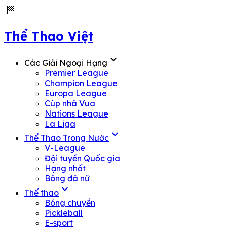
sports_score
Thể Thao Việt
expand_more
Các Giải Ngoại Hạng
Premier League
Champion League
Europa League
Cúp nhà Vua
Nations League
La Liga
expand_more
Thể Thao Trong Nước
V-League
Đội tuyển Quốc gia
Hạng nhất
Bóng đá nữ
expand_more
Thể thao
Bóng chuyền
Pickleball
E-sport