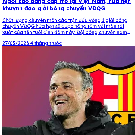
Ngôi sao đẳng cấp trở lại Việt Nam, hứa hẹn
khuynh đảo giải bóng chuyền VĐQG
Chất lượng chuyên môn các trận đấu vòng 1 giải bóng
chuyền VĐQG hứa hẹn sẽ được nâng tầm với màn tái
xuất của tên tuổi đình đám này. Đội bóng chuyền nam
Thể Công Tân Cảng đạt thỏa thuận chiêu mộ thành
27/03/2026
4 tháng trước
công đối chuyền người Indonesia – Rivan Nurmulki ở
Giai đoạn 1 […]