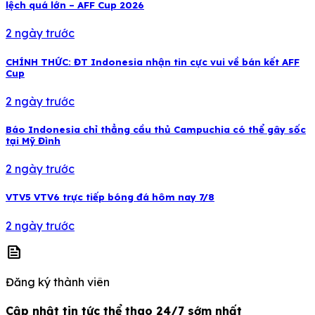
lệch quá lớn – AFF Cup 2026
2 ngày trước
CHÍNH THỨC: ĐT Indonesia nhận tin cực vui về bán kết AFF
Cup
2 ngày trước
Báo Indonesia chỉ thẳng cầu thủ Campuchia có thể gây sốc
tại Mỹ Đình
2 ngày trước
VTV5 VTV6 trực tiếp bóng đá hôm nay 7/8
2 ngày trước
news
Đăng ký thành viên
Cập nhật tin tức thể thao 24/7 sớm nhất