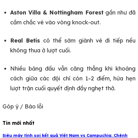
Aston Villa & Nottingham Forest
gần như đã
cầm chắc vé vào vòng knock-out.
Real Betis
có thể sớm giành vé đi tiếp nếu
không thua ở lượt cuối.
Nhiều bảng đấu vẫn căng thẳng khi khoảng
cách giữa các đội chỉ còn 1–2 điểm, hứa hẹn
lượt trận cuối quyết định đầy nghẹt thở.
Góp ý / Báo lỗi
Tin mới nhất
Siêu máy tính soi kết quả Việt Nam vs Campuchia: Chênh