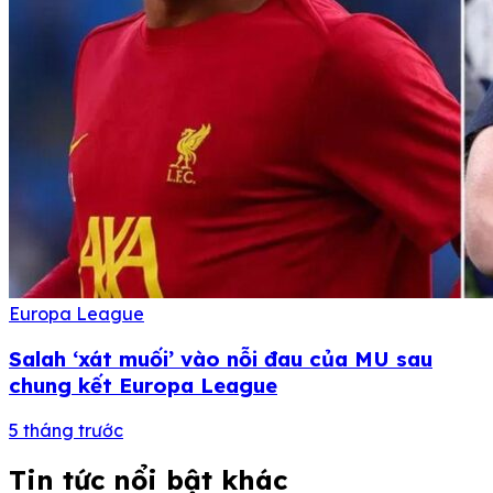
Europa League
Salah ‘xát muối’ vào nỗi đau của MU sau
chung kết Europa League
5 tháng trước
Tin tức nổi bật khác