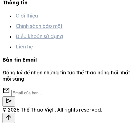
Thông tin
Giới thiệu
Chính sách bảo mật
Điều khoản sử dụng
Liên hệ
Bản tin Email
Đăng ký để nhận những tin tức thể thao nóng hổi nhất
mỗi sáng.
mail
send
© 2026
Thể Thao Việt
. All rights reserved.
arrow_upward