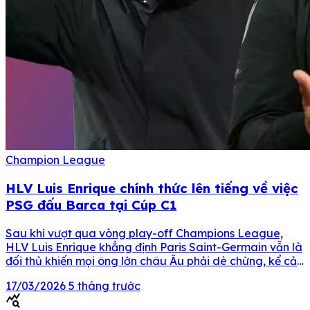
Champion League
HLV Luis Enrique chính thức lên tiếng về việc
PSG đấu Barca tại Cúp C1
Sau khi vượt qua vòng play-off Champions League,
HLV Luis Enrique khẳng định Paris Saint-Germain vẫn là
đối thủ khiến mọi ông lớn châu Âu phải dè chừng, kể cả
Chelsea hay Barcelona. Dù chỉ hòa 2-2 trước Monaco
17/03/2026
5 tháng trước
trên sân Parc des Princes, Paris Saint-Germain vẫn
query_stats
giành chiến thắng chung cuộc 5-4 để ghi […]