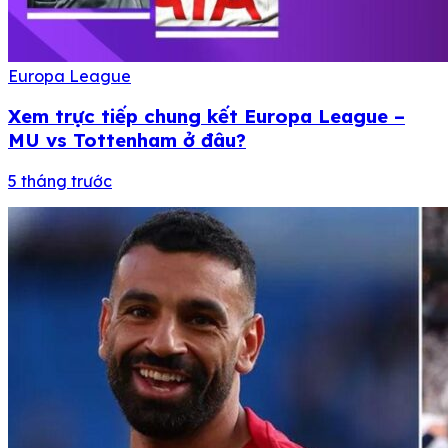
Europa League
Xem trực tiếp chung kết Europa League –
MU vs Tottenham ở đâu?
5 tháng trước