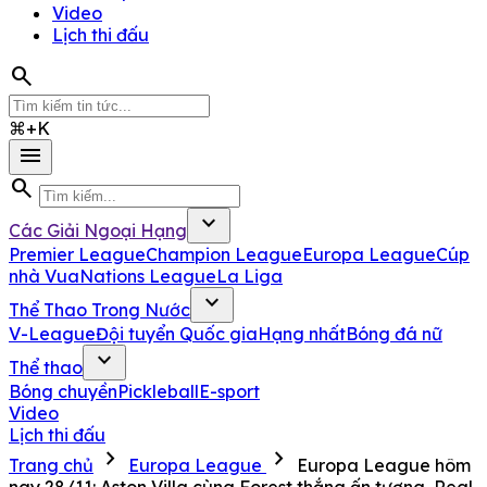
Video
Lịch thi đấu
search
⌘+K
menu
search
expand_more
Các Giải Ngoại Hạng
Premier League
Champion League
Europa League
Cúp
nhà Vua
Nations League
La Liga
expand_more
Thể Thao Trong Nước
V-League
Đội tuyển Quốc gia
Hạng nhất
Bóng đá nữ
expand_more
Thể thao
Bóng chuyền
Pickleball
E-sport
Video
Lịch thi đấu
chevron_right
chevron_right
Trang chủ
Europa League
Europa League hôm
nay 28/11: Aston Villa cùng Forest thắng ấn tượng, Real