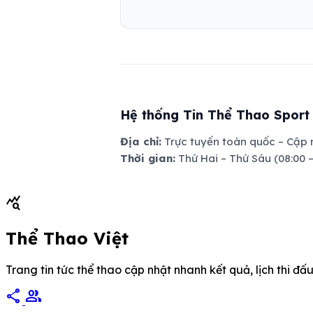
Hệ thống Tin Thể Thao Sport
Địa chỉ:
Trực tuyến toàn quốc – Cập n
Thời gian:
Thứ Hai – Thứ Sáu (08:00 – 
query_stats
Thể Thao Việt
Trang tin tức thể thao cập nhật nhanh kết quả, lịch thi đấ
share
group