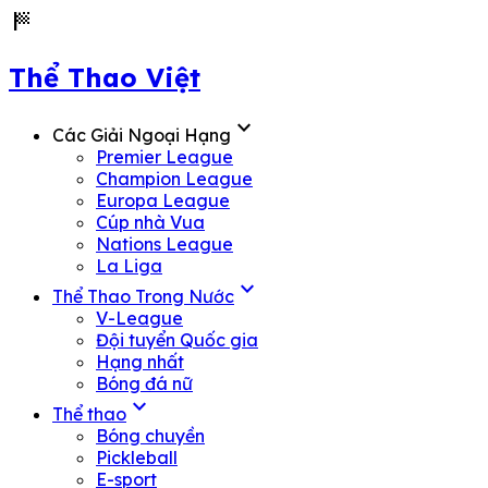
sports_score
Thể Thao Việt
expand_more
Các Giải Ngoại Hạng
Premier League
Champion League
Europa League
Cúp nhà Vua
Nations League
La Liga
expand_more
Thể Thao Trong Nước
V-League
Đội tuyển Quốc gia
Hạng nhất
Bóng đá nữ
expand_more
Thể thao
Bóng chuyền
Pickleball
E-sport