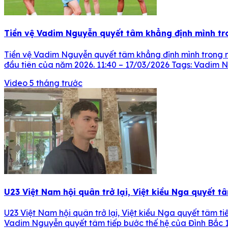
Tiền vệ Vadim Nguyễn quyết tâm khẳng định mình tro
Tiền vệ Vadim Nguyễn quyết tâm khẳng định mình trong ng
đầu tiên của năm 2026. 11:40 – 17/03/2026 Tags: Vadim
Video
5 tháng trước
U23 Việt Nam hội quân trở lại, Việt kiều Nga quyết t
U23 Việt Nam hội quân trở lại, Việt kiều Nga quyết tâm 
Vadim Nguyễn quyết tâm tiếp bước thế hệ của Đình Bắc 1