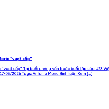
Moric “vượt cấp”
c “vượt cấp” Tại buổi phỏng vấn trước buổi tập của U23 Việ
 – 17/03/2026 Tags: Antonio Moric Bình luận Xem […]