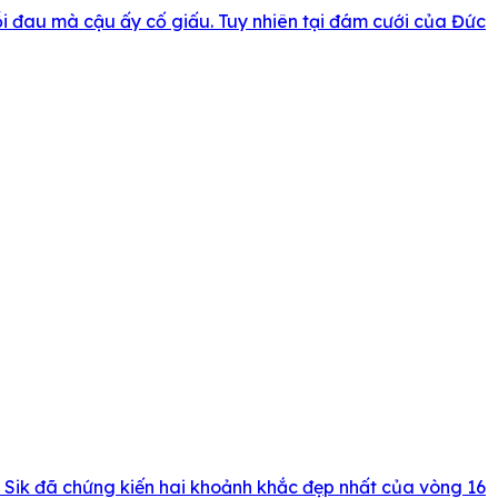
i đau mà cậu ấy cố giấu. Tuy nhiên tại đám cưới của Đức
 Sik đã chứng kiến hai khoảnh khắc đẹp nhất của vòng 16