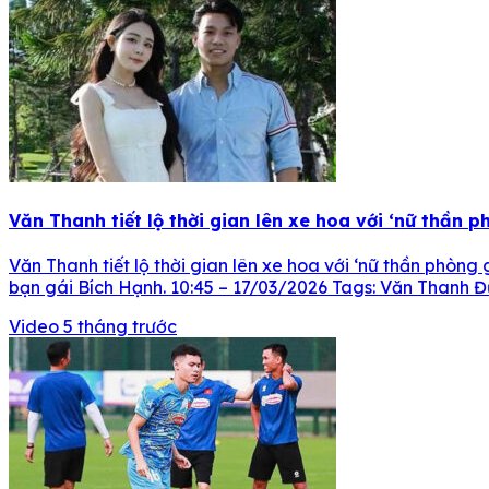
Văn Thanh tiết lộ thời gian lên xe hoa với ‘nữ thần 
Văn Thanh tiết lộ thời gian lên xe hoa với ‘nữ thần phò
bạn gái Bích Hạnh. 10:45 – 17/03/2026 Tags: Văn Thanh 
Video
5 tháng trước