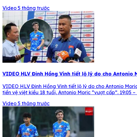
Video
5 tháng trước
VIDEO HLV Đinh Hồng Vinh tiết lộ lý do cho Antonio 
VIDEO HLV Đinh Hồng Vinh tiết lộ lý do cho Antonio Mori
tiền vệ việt kiều 18 tuổi, Antonio Moric “vượt cấp”. 19:05
Video
5 tháng trước