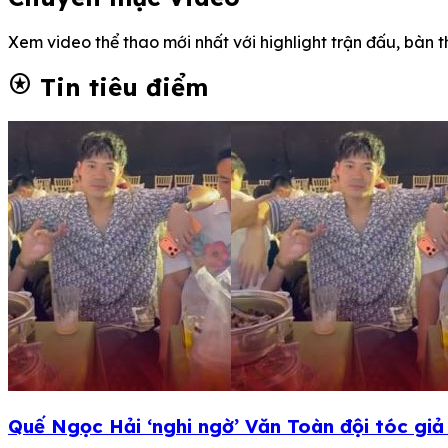
Xem video thể thao mới nhất với highlight trận đấu, bàn 
stars
Tin tiêu điểm
Quế Ngọc Hải ‘nghi ngờ’ Văn Toàn đội tóc gi