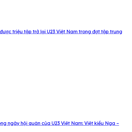
ợc triệu tập trở lại U23 Việt Nam trong đợt tập trung
rong ngày hội quân của U23 Việt Nam: Việt kiều Nga –