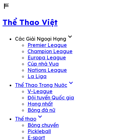
sports_score
Thể Thao Việt
expand_more
Các Giải Ngoại Hạng
Premier League
Champion League
Europa League
Cúp nhà Vua
Nations League
La Liga
expand_more
Thể Thao Trong Nước
V-League
Đội tuyển Quốc gia
Hạng nhất
Bóng đá nữ
expand_more
Thể thao
Bóng chuyền
Pickleball
E-sport