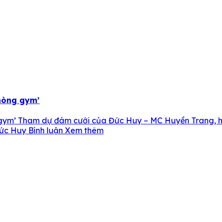
phòng gym’
ng gym’ Tham dự đám cưới của Đức Huy – MC Huyền Trang, hậ
Đức Huy Bình luận Xem thêm