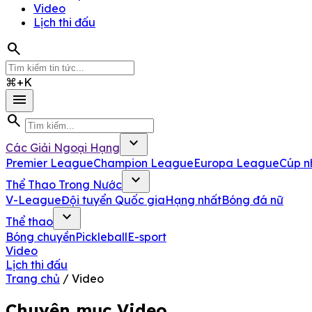
Video
Lịch thi đấu
search
⌘+K
menu
search
expand_more
Các Giải Ngoại Hạng
Premier League
Champion League
Europa League
Cúp n
expand_more
Thể Thao Trong Nước
V-League
Đội tuyển Quốc gia
Hạng nhất
Bóng đá nữ
expand_more
Thể thao
Bóng chuyền
Pickleball
E-sport
Video
Lịch thi đấu
Trang chủ
/
Video
Chuyên mục Video