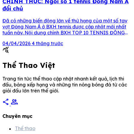
CHÍNH THỨC: Ngôi số 1 tennis Đông Nam Á
đổi chủ
Đã có những biến động lớn về thứ hạng của một số tay
vợt Đông Nam Á ở BXH tennis được cập nhật mới nhất
tuần này. Nội dung chính BXH TOP 10 TENNIS ĐÔNG
NAM Á MỚI NHẤT BXH TOP 10 TENNIS NỮ ĐÔNG NAM
04/04/2026
4 tháng trước
Á MỚI NHẤT Bảng xếp hạng tennis thế giới […]
query_stats
Thể Thao Việt
Trang tin tức thể thao cập nhật nhanh kết quả, lịch thi
đấu, bảng xếp hạng và những tin nóng bóng đá từ các
giải đấu lớn trên thế giới.
share
group
Chuyên mục
Thể thao