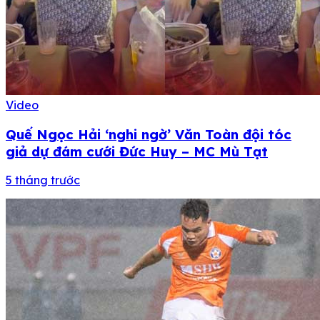
Video
Quế Ngọc Hải ‘nghi ngờ’ Văn Toàn đội tóc
giả dự đám cưới Đức Huy – MC Mù Tạt
5 tháng trước