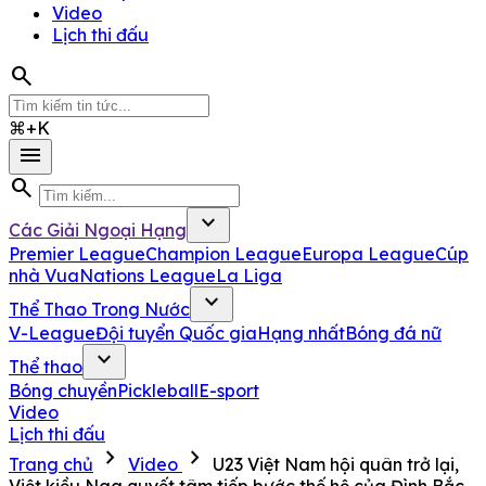
Video
Lịch thi đấu
search
⌘+K
menu
search
expand_more
Các Giải Ngoại Hạng
Premier League
Champion League
Europa League
Cúp
nhà Vua
Nations League
La Liga
expand_more
Thể Thao Trong Nước
V-League
Đội tuyển Quốc gia
Hạng nhất
Bóng đá nữ
expand_more
Thể thao
Bóng chuyền
Pickleball
E-sport
Video
Lịch thi đấu
chevron_right
chevron_right
Trang chủ
Video
U23 Việt Nam hội quân trở lại,
Việt kiều Nga quyết tâm tiếp bước thế hệ của Đình Bắc