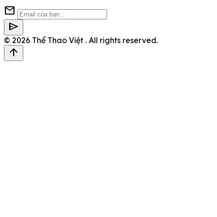
mail
send
© 2026
Thể Thao Việt
. All rights reserved.
arrow_upward