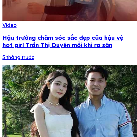
Video
Hậu trường chăm sóc sắc đẹp của hậu vệ
hot girl Trần Thị Duyên mỗi khi ra sân
5 tháng trước