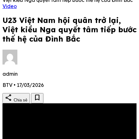
Video
U23 Việt Nam hội quân trở lại,
Việt kiều Nga quyết tâm tiếp bước
thế hệ của Đình Bắc
admin
BTV • 17/03/2026
share
bookmark
Chia sẻ