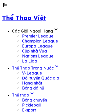
sports_score
Thể Thao Việt
expand_more
Các Giải Ngoại Hạng
Premier League
Champion League
Europa League
Cúp nhà Vua
Nations League
La Liga
expand_more
Thể Thao Trong Nước
V-League
Đội tuyển Quốc gia
Hạng nhất
Bóng đá nữ
expand_more
Thể thao
Bóng chuyền
Pickleball
E-sport