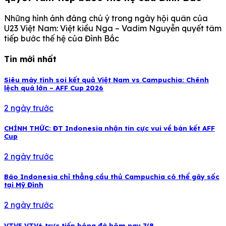
Những hình ảnh đáng chú ý trong ngày hội quân của
U23 Việt Nam: Việt kiều Nga – Vadim Nguyễn quyết tâm
tiếp bước thế hệ của Đình Bắc
Tin mới nhất
Siêu máy tính soi kết quả Việt Nam vs Campuchia: Chênh
lệch quá lớn – AFF Cup 2026
2 ngày trước
CHÍNH THỨC: ĐT Indonesia nhận tin cực vui về bán kết AFF
Cup
2 ngày trước
Báo Indonesia chỉ thẳng cầu thủ Campuchia có thể gây sốc
tại Mỹ Đình
2 ngày trước
VTV5 VTV6 trực tiếp bóng đá hôm nay 7/8