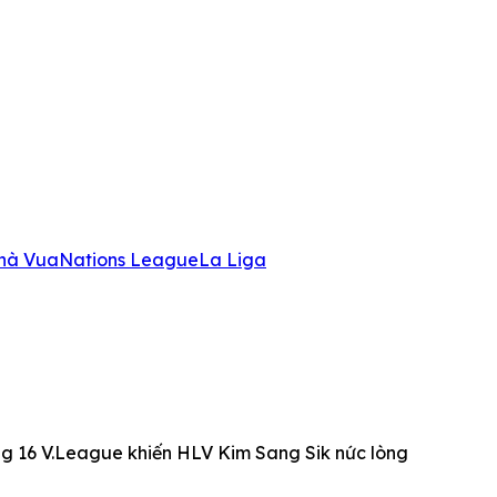
hà Vua
Nations League
La Liga
g 16 V.League khiến HLV Kim Sang Sik nức lòng