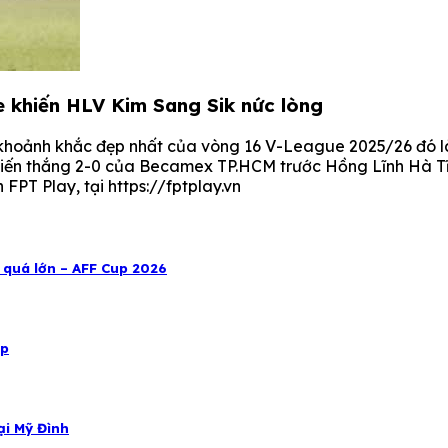
 khiến HLV Kim Sang Sik nức lòng
i khoảnh khắc đẹp nhất của vòng 16 V-League 2025/26 đó l
ến thắng 2-0 của Becamex TP.HCM trước Hồng Lĩnh Hà Tĩ
FPT Play, tại https://fptplay.vn
 quá lớn – AFF Cup 2026
up
ại Mỹ Đình