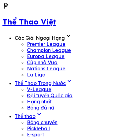
sports_score
Thể Thao Việt
expand_more
Các Giải Ngoại Hạng
Premier League
Champion League
Europa League
Cúp nhà Vua
Nations League
La Liga
expand_more
Thể Thao Trong Nước
V-League
Đội tuyển Quốc gia
Hạng nhất
Bóng đá nữ
expand_more
Thể thao
Bóng chuyền
Pickleball
E-sport