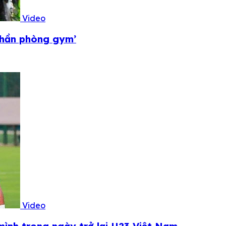
Video
 thần phòng gym’
Video