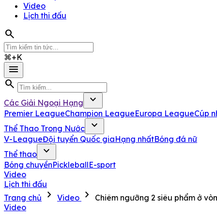
Video
Lịch thi đấu
search
⌘+K
menu
search
expand_more
Các Giải Ngoại Hạng
Premier League
Champion League
Europa League
Cúp n
expand_more
Thể Thao Trong Nước
V-League
Đội tuyển Quốc gia
Hạng nhất
Bóng đá nữ
expand_more
Thể thao
Bóng chuyền
Pickleball
E-sport
Video
Lịch thi đấu
chevron_right
chevron_right
Trang chủ
Video
Chiêm ngưỡng 2 siêu phẩm ở vòn
Video