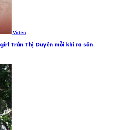
Video
irl Trần Thị Duyên mỗi khi ra sân