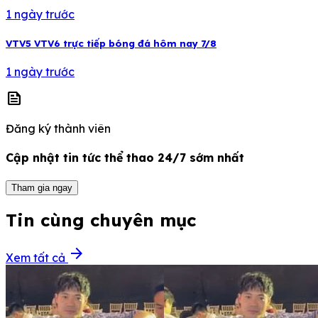
1 ngày trước
VTV5 VTV6 trực tiếp bóng đá hôm nay 7/8
1 ngày trước
news
Đăng ký thành viên
Cập nhật tin tức thể thao 24/7 sớm nhất
Tham gia ngay
Tin cùng chuyên mục
arrow_forward
Xem tất cả