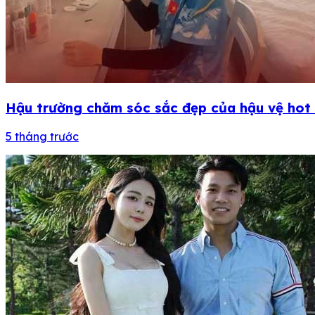
Hậu trường chăm sóc sắc đẹp của hậu vệ hot g
5 tháng trước