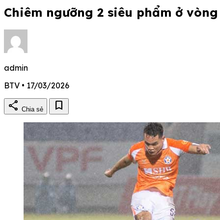
Chiêm ngưỡng 2 siêu phẩm ở vòng 
admin
BTV • 17/03/2026
share
bookmark
Chia sẻ