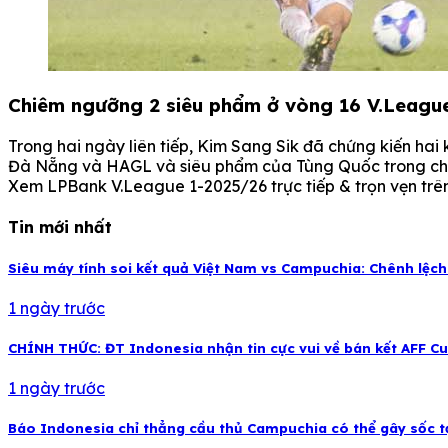
Chiêm ngưỡng 2 siêu phẩm ở vòng 16 V.League
Trong hai ngày liên tiếp, Kim Sang Sik đã chứng kiến ha
Đà Nẵng và HAGL và siêu phẩm của Tùng Quốc trong chi
Xem LPBank V.League 1-2025/26 trực tiếp & trọn vẹn trên 
Tin mới nhất
Siêu máy tính soi kết quả Việt Nam vs Campuchia: Chênh lệch
1 ngày trước
CHÍNH THỨC: ĐT Indonesia nhận tin cực vui về bán kết AFF C
1 ngày trước
Báo Indonesia chỉ thẳng cầu thủ Campuchia có thể gây sốc t