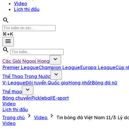
Video
Lịch thi đấu
search
⌘+K
menu
search
expand_more
Các Giải Ngoại Hạng
Premier League
Champion League
Europa League
Cúp n
expand_more
Thể Thao Trong Nước
V-League
Đội tuyển Quốc gia
Hạng nhất
Bóng đá nữ
expand_more
Thể thao
Bóng chuyền
Pickleball
E-sport
Video
Lịch thi đấu
chevron_right
chevron_right
Trang chủ
Video
Tin bóng đá Việt Nam 11/3: Lý d
Video