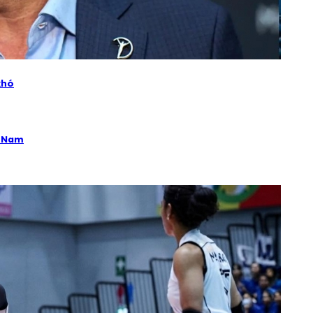
khó
t Nam