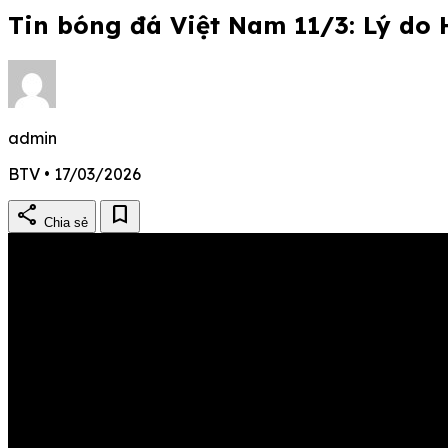
Tin bóng đá Việt Nam 11/3: Lý do 
admin
BTV • 17/03/2026
share
bookmark
Chia sẻ