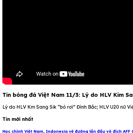
Tin bóng đá Việt Nam 11/3: Lý do HLV Kim San
Lý do HLV Km Sang Sik “bỏ rơi” Đình Bắc; HLV U20 nữ Vi
Tin mới nhất
Học chính Việt Nam, Indonesia vẽ đường lần đầu vô địch AFF 