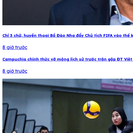
Chỉ 3 chữ, huyền thoại Bồ Đào Nha đẩy Chủ tịch FIFA vào thế 
8 giờ trước
Campuchia chính thức vỡ mộng lịch sử trước trận gặp ĐT Việ
8 giờ trước