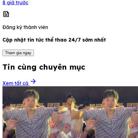
8 giờ trước
news
Đăng ký thành viên
Cập nhật tin tức thể thao 24/7 sớm nhất
Tham gia ngay
Tin cùng chuyên mục
arrow_forward
Xem tất cả