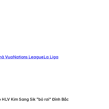
hà Vua
Nations League
La Liga
o HLV Kim Sang Sik “bỏ rơi” Đình Bắc