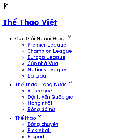
sports_score
Thể Thao Việt
expand_more
Các Giải Ngoại Hạng
Premier League
Champion League
Europa League
Cúp nhà Vua
Nations League
La Liga
expand_more
Thể Thao Trong Nước
V-League
Đội tuyển Quốc gia
Hạng nhất
Bóng đá nữ
expand_more
Thể thao
Bóng chuyền
Pickleball
E-sport