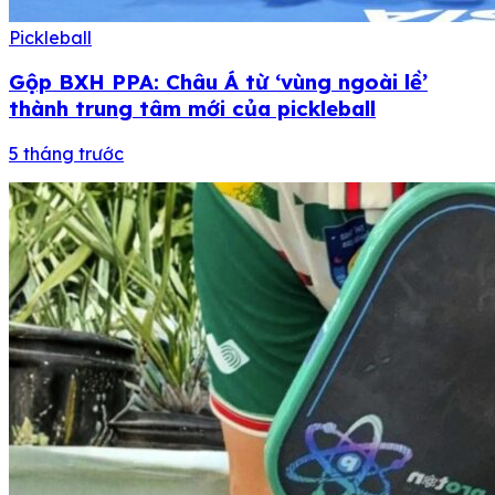
Pickleball
Gộp BXH PPA: Châu Á từ ‘vùng ngoài lề’
thành trung tâm mới của pickleball
5 tháng trước