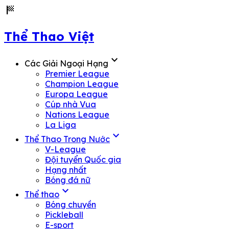
sports_score
Thể Thao Việt
expand_more
Các Giải Ngoại Hạng
Premier League
Champion League
Europa League
Cúp nhà Vua
Nations League
La Liga
expand_more
Thể Thao Trong Nước
V-League
Đội tuyển Quốc gia
Hạng nhất
Bóng đá nữ
expand_more
Thể thao
Bóng chuyền
Pickleball
E-sport