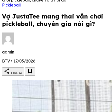
Pickleball
Vợ JustaTee mang thai vẫn chơi
pickleball, chuyên gia nói gì?
admin
BTV • 17/03/2026
share
bookmark
Chia sẻ