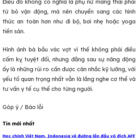
Điều đó không có nghĩa là phụ nữ mang thai phải
từ bỏ vận động, mà nên chuyển sang các hình
thức an toàn hơn như đi bộ, bơi nhẹ hoặc yoga
tiền sản.
Hình ảnh bà bầu vác vợt vì thế không phải điều
cấm kỵ tuyệt đối, nhưng đằng sau sự năng động
ấy là những rủi ro cần được cân nhắc kỹ lưỡng, với
yếu tố quan trọng nhất vẫn là lắng nghe cơ thể và
tư vấn y tế cụ thể cho từng người.
Góp ý / Báo lỗi
Tin mới nhất
Học chính Việt Nam, Indonesia vẽ đường lần đầu vô địch AFF