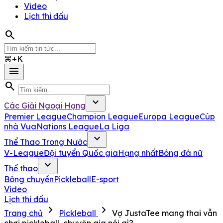
Video
Lịch thi đấu
search
⌘+K
menu
search
expand_more
Các Giải Ngoại Hạng
Premier League
Champion League
Europa League
Cúp
nhà Vua
Nations League
La Liga
expand_more
Thể Thao Trong Nước
V-League
Đội tuyển Quốc gia
Hạng nhất
Bóng đá nữ
expand_more
Thể thao
Bóng chuyền
Pickleball
E-sport
Video
Lịch thi đấu
chevron_right
chevron_right
Trang chủ
Pickleball
Vợ JustaTee mang thai vẫn
chơi pickleball, chuyên gia nói gì?