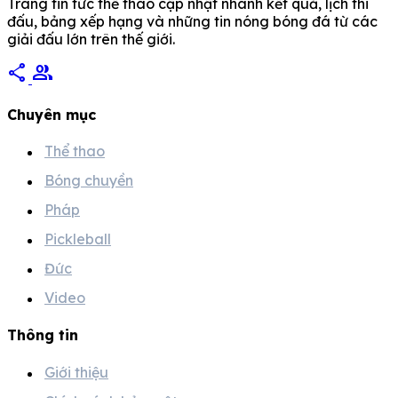
Trang tin tức thể thao cập nhật nhanh kết quả, lịch thi
đấu, bảng xếp hạng và những tin nóng bóng đá từ các
giải đấu lớn trên thế giới.
share
group
Chuyên mục
Thể thao
Bóng chuyền
Pháp
Pickleball
Đức
Video
Thông tin
Giới thiệu