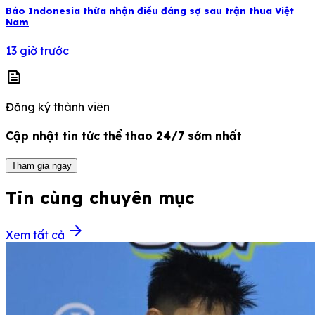
Báo Indonesia thừa nhận điều đáng sợ sau trận thua Việt
Nam
13 giờ trước
news
Đăng ký thành viên
Cập nhật tin tức thể thao 24/7 sớm nhất
Tham gia ngay
Tin cùng chuyên mục
arrow_forward
Xem tất cả