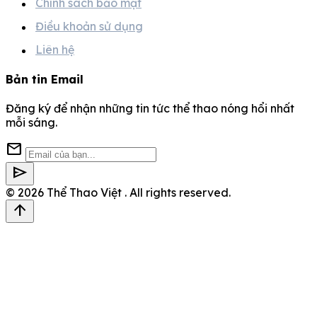
Chính sách bảo mật
Điều khoản sử dụng
Liên hệ
Bản tin Email
Đăng ký để nhận những tin tức thể thao nóng hổi nhất
mỗi sáng.
mail
send
© 2026
Thể Thao Việt
. All rights reserved.
arrow_upward