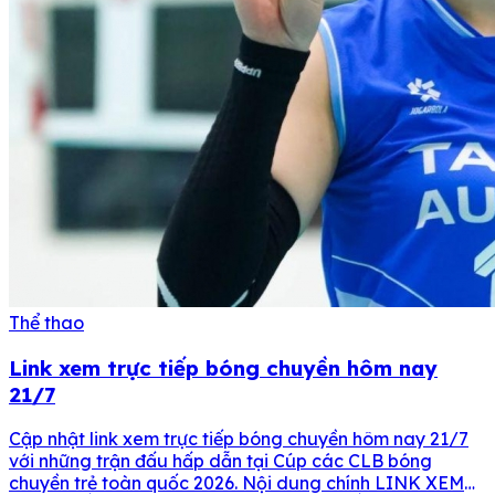
Thể thao
Link xem trực tiếp bóng chuyền hôm nay
21/7
Cập nhật link xem trực tiếp bóng chuyền hôm nay 21/7
với những trận đấu hấp dẫn tại Cúp các CLB bóng
chuyền trẻ toàn quốc 2026. Nội dung chính LINK XEM