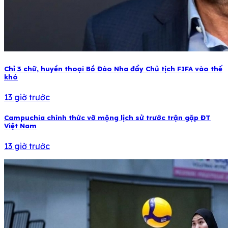
Chỉ 3 chữ, huyền thoại Bồ Đào Nha đẩy Chủ tịch FIFA vào thế
khó
13 giờ trước
Campuchia chính thức vỡ mộng lịch sử trước trận gặp ĐT
Việt Nam
13 giờ trước