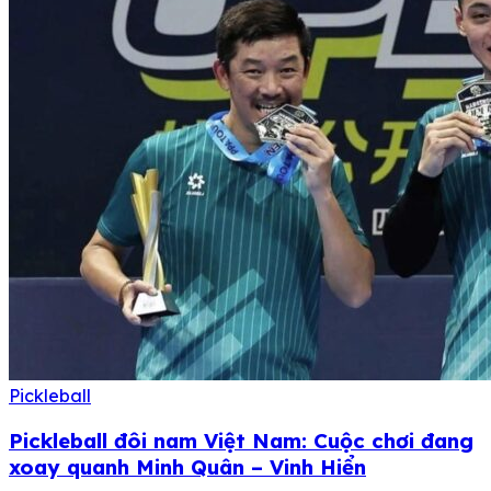
Pickleball
Pickleball đôi nam Việt Nam: Cuộc chơi đang
xoay quanh Minh Quân – Vinh Hiển