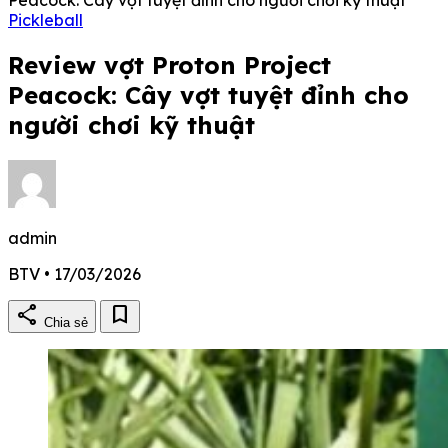
Pickleball
Review vợt Proton Project
Peacock: Cây vợt tuyệt đỉnh cho
người chơi kỹ thuật
admin
BTV • 17/03/2026
share
bookmark
Chia sẻ