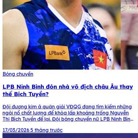
Bóng chuyền
LPB Ninh Bình đón nhà vô địch châu Âu thay
thế Bích Tuyền?
Đội đương kim á quân giải VĐQG đang tìm kiếm những
ngòi nổ chất lượng để khỏa lấp khoảng trống Nguyễn
Thị Bích Tuyền để lại. Đội bóng chuyền nữ LPB Ninh Bình
tiến rất sát đến chữ kí của ngoại binh Edina Begic cho
17/03/2026
5 tháng trước
các trận đấu thuộc Giai đoạn 1 Giải Bóng chuyền […]