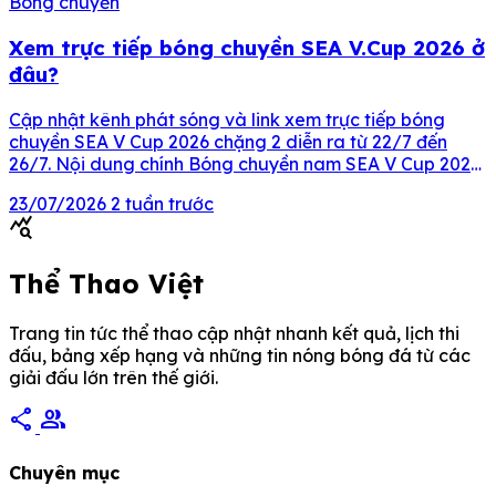
Bóng chuyền
Xem trực tiếp bóng chuyền SEA V.Cup 2026 ở
đâu?
Cập nhật kênh phát sóng và link xem trực tiếp bóng
chuyền SEA V Cup 2026 chặng 2 diễn ra từ 22/7 đến
26/7. Nội dung chính Bóng chuyền nam SEA V Cup 2026
diễn ra ở đâu? Khi nào? Xem trực tiếp bóng chuyền nam
23/07/2026
2 tuần trước
SEA V Cup 2026 ở kênh nào? Trực tiếp […]
query_stats
Thể Thao Việt
Trang tin tức thể thao cập nhật nhanh kết quả, lịch thi
đấu, bảng xếp hạng và những tin nóng bóng đá từ các
giải đấu lớn trên thế giới.
share
group
Chuyên mục