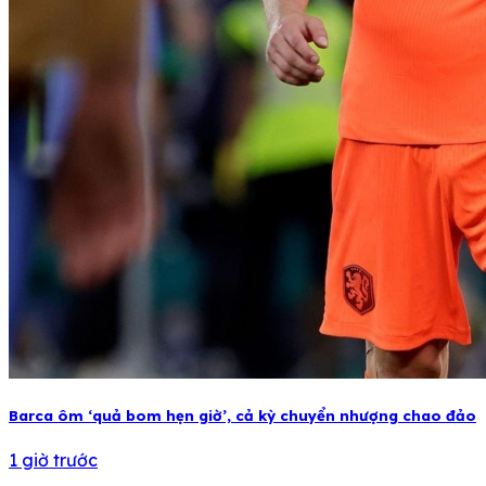
Barca ôm ‘quả bom hẹn giờ’, cả kỳ chuyển nhượng chao đảo
1 giờ trước