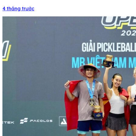
4 tháng trước