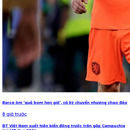
Barca ôm ‘quả bom hẹn giờ’, cả kỳ chuyển nhượng chao đảo
8 giờ trước
ĐT Việt Nam xuất hiện biến động trước trận gặp Campuchia