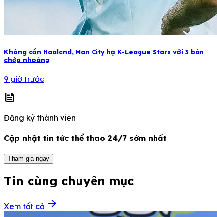
Không cần Haaland, Man City hạ K-League Stars với 3 bàn
chớp nhoáng
9 giờ trước
news
Đăng ký thành viên
Cập nhật tin tức thể thao 24/7 sớm nhất
Tham gia ngay
Tin cùng chuyên mục
arrow_forward
Xem tất cả