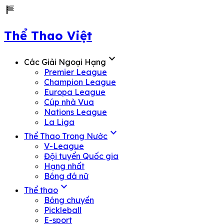
sports_score
Thể Thao Việt
expand_more
Các Giải Ngoại Hạng
Premier League
Champion League
Europa League
Cúp nhà Vua
Nations League
La Liga
expand_more
Thể Thao Trong Nước
V-League
Đội tuyển Quốc gia
Hạng nhất
Bóng đá nữ
expand_more
Thể thao
Bóng chuyền
Pickleball
E-sport