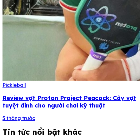
Pickleball
Review vợt Proton Project Peacock: Cây vợt
tuyệt đỉnh cho người chơi kỹ thuật
5 tháng trước
Tin tức nổi bật khác