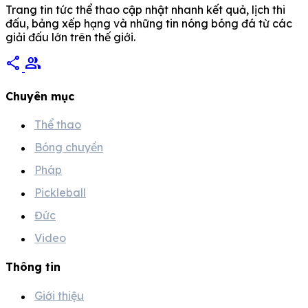
Trang tin tức thể thao cập nhật nhanh kết quả, lịch thi
đấu, bảng xếp hạng và những tin nóng bóng đá từ các
giải đấu lớn trên thế giới.
share
group
Chuyên mục
Thể thao
Bóng chuyền
Pháp
Pickleball
Đức
Video
Thông tin
Giới thiệu