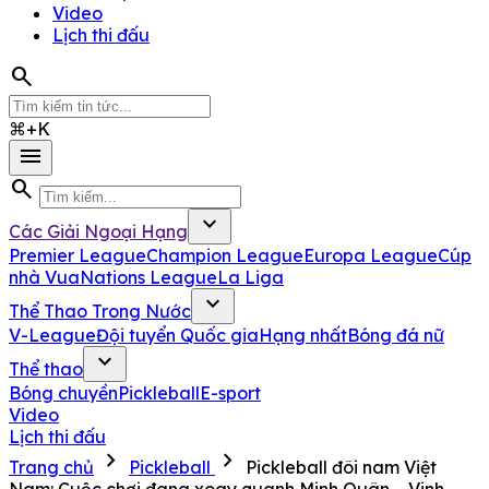
Video
Lịch thi đấu
search
⌘+K
menu
search
expand_more
Các Giải Ngoại Hạng
Premier League
Champion League
Europa League
Cúp
nhà Vua
Nations League
La Liga
expand_more
Thể Thao Trong Nước
V-League
Đội tuyển Quốc gia
Hạng nhất
Bóng đá nữ
expand_more
Thể thao
Bóng chuyền
Pickleball
E-sport
Video
Lịch thi đấu
chevron_right
chevron_right
Trang chủ
Pickleball
Pickleball đôi nam Việt
Nam: Cuộc chơi đang xoay quanh Minh Quân – Vinh