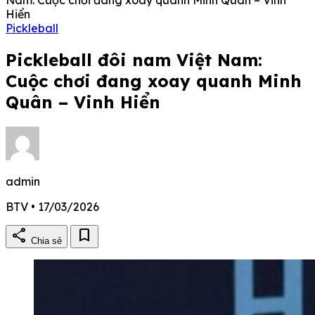
Hiển
Pickleball
Pickleball đôi nam Việt Nam:
Cuộc chơi đang xoay quanh Minh
Quân – Vinh Hiển
admin
BTV • 17/03/2026
share
bookmark
Chia sẻ