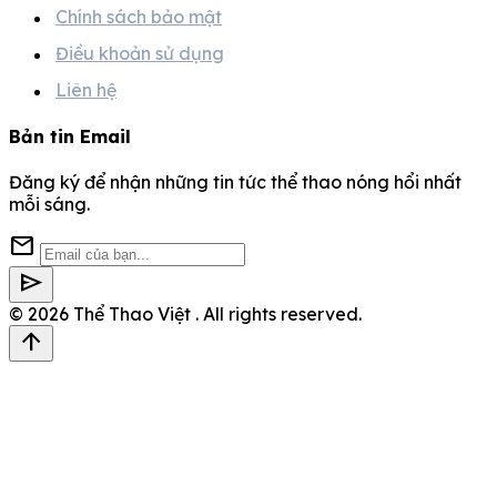
Chính sách bảo mật
Điều khoản sử dụng
Liên hệ
Bản tin Email
Đăng ký để nhận những tin tức thể thao nóng hổi nhất
mỗi sáng.
mail
send
© 2026
Thể Thao Việt
. All rights reserved.
arrow_upward