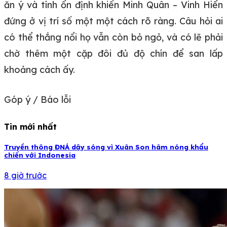
ăn ý và tính ổn định khiến Minh Quân – Vinh Hiển
đứng ở vị trí số một một cách rõ ràng. Câu hỏi ai
có thể thắng nổi họ vẫn còn bỏ ngỏ, và có lẽ phải
chờ thêm một cặp đôi đủ độ chín để san lấp
khoảng cách ấy.
Góp ý / Báo lỗi
Tin mới nhất
Truyền thông ĐNÁ dậy sóng vì Xuân Son hâm nóng khẩu
chiến với Indonesia
8 giờ trước