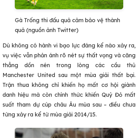
Gà Trống thi đấu quả cảm bảo vệ thành
quả (nguồn ảnh Twitter)
Dù không có hành vi bạo lực đáng kể nào xảy ra,
vụ việc vẫn phản ánh rõ nét sự thất vọng và căng
thẳng dồn nén trong lòng các cầu thủ
Manchester United sau một mùa giải thất bại.
Trận thua không chỉ khiến họ mất cơ hội giành
danh hiệu mà còn chính thức khiến Quỷ Đỏ mất
suất tham dự cúp châu Âu mùa sau – điều chưa
từng xảy ra kể từ mùa giải 2014/15.