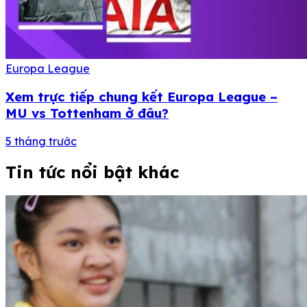
Europa League
Xem trực tiếp chung kết Europa League –
MU vs Tottenham ở đâu?
5 tháng trước
Tin tức nổi bật khác