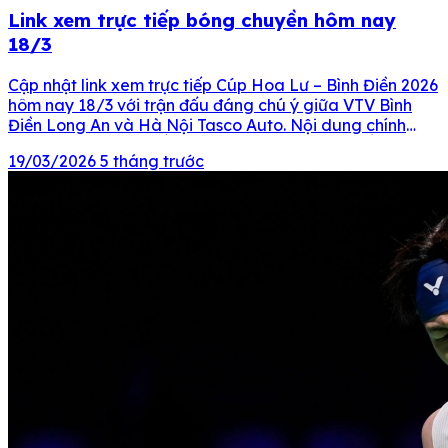
Link xem trực tiếp bóng chuyền hôm nay
18/3
Cập nhật link xem trực tiếp Cúp Hoa Lư – Bình Điền 2026
hôm nay 18/3 với trận đấu đáng chú ý giữa VTV Bình
Điền Long An và Hà Nội Tasco Auto. Nội dung chính
LINK XEM TRỰC TIẾP CÚP HOA LƯ – BÌNH ĐIỀN 2026
19/03/2026
5 tháng trước
NGÀY 18/3 Hôm nay 18/3 là ngày khai […]