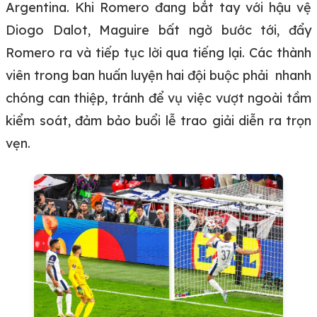
Argentina. Khi Romero đang bắt tay với hậu vệ
Diogo Dalot, Maguire bất ngờ bước tới, đẩy
Romero ra và tiếp tục lời qua tiếng lại. Các thành
viên trong ban huấn luyện hai đội buộc phải nhanh
chóng can thiệp, tránh để vụ việc vượt ngoài tầm
kiểm soát, đảm bảo buổi lễ trao giải diễn ra trọn
vẹn.