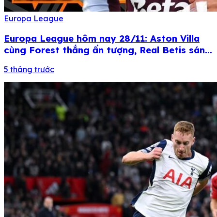
Europa League
Europa League hôm nay 28/11: Aston Villa
cùng Forest thắng ấn tượng, Real Betis sáng
cửa đi tiếp
5 tháng trước