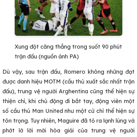
Xung đột căng thẳng trong suốt 90 phút
trận đấu (nguồn ảnh PA)
Dù vậy, sau trận đấu, Romero không những đạt
được danh hiệu MOTM (cầu thủ xuất sắc nhất trận
đấu), trung vệ người Arghentina cũng thể hiện sự
thiện chí, khi chủ động đi bắt tay, động viên một
số cầu thủ Man United như một cử chỉ thể hiện sự
tôn trọng. Tuy nhiên, Maguire đã tỏ ra lạnh lùng và
phớt lờ lời mời hòa giải của trung vệ người