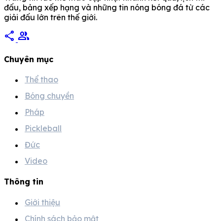
đấu, bảng xếp hạng và những tin nóng bóng đá từ các
giải đấu lớn trên thế giới.
share
group
Chuyên mục
Thể thao
Bóng chuyền
Pháp
Pickleball
Đức
Video
Thông tin
Giới thiệu
Chính sách bảo mật