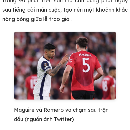
trong 90 phút trên sân mà còn bùng phát ngay
sau tiếng còi mãn cuộc, tạo nên một khoảnh khắc
nóng bỏng giữa lễ trao giải.
Maguire và Romero va chạm sau trận
đấu (nguồn ảnh Twitter)