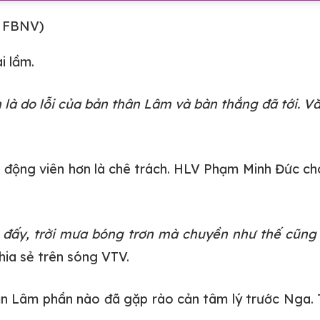
: FBNV)
i lầm.
n là do lỗi của bản thân Lâm và bàn thắng đã tới. 
i động viên hơn là chê trách. HLV Phạm Minh Đức c
 đấy, trời mưa bóng trơn mà chuyền như thế cũng 
ia sẻ trên sóng VTV.
 Lâm phần nào đã gặp rào cản tâm lý trước Nga. T