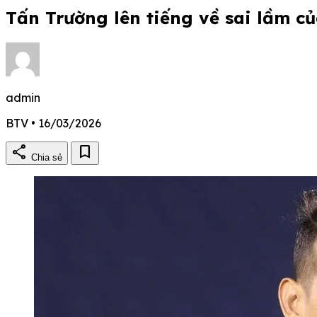
Tấn Trường lên tiếng về sai lầm c
admin
BTV • 16/03/2026
share
bookmark
Chia sẻ