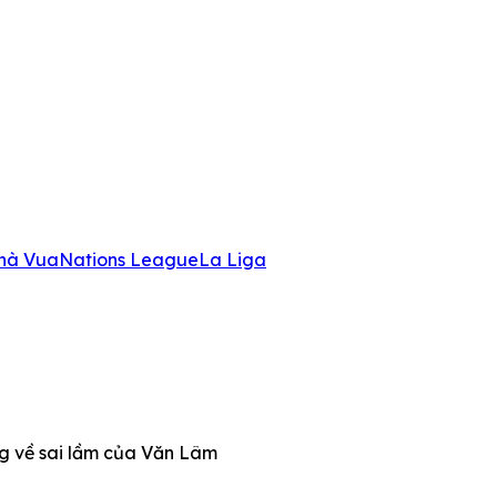
hà Vua
Nations League
La Liga
ng về sai lầm của Văn Lâm