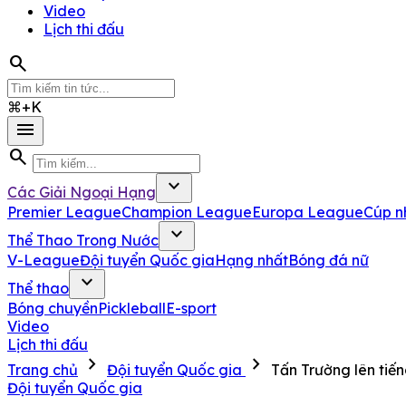
Video
Lịch thi đấu
search
⌘+K
menu
search
expand_more
Các Giải Ngoại Hạng
Premier League
Champion League
Europa League
Cúp n
expand_more
Thể Thao Trong Nước
V-League
Đội tuyển Quốc gia
Hạng nhất
Bóng đá nữ
expand_more
Thể thao
Bóng chuyền
Pickleball
E-sport
Video
Lịch thi đấu
chevron_right
chevron_right
Trang chủ
Đội tuyển Quốc gia
Tấn Trường lên tiế
Đội tuyển Quốc gia