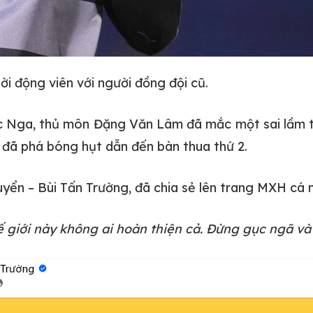
ời động viên với người đồng đội cũ.
c Nga, thủ môn Đặng Văn Lâm đã mắc một sai lầm tr
 đã phá bóng hụt dẫn đến bàn thua thứ 2.
yển – Bùi Tấn Trường, đã chia sẻ lên trang MXH cá 
hế giới này không ai hoàn thiện cả. Đừng gục ngã và