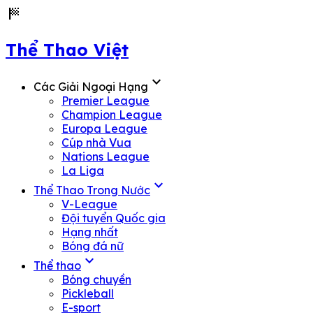
sports_score
Thể Thao Việt
expand_more
Các Giải Ngoại Hạng
Premier League
Champion League
Europa League
Cúp nhà Vua
Nations League
La Liga
expand_more
Thể Thao Trong Nước
V-League
Đội tuyển Quốc gia
Hạng nhất
Bóng đá nữ
expand_more
Thể thao
Bóng chuyền
Pickleball
E-sport