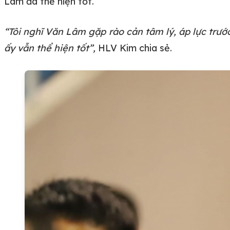
Lâm đã thể hiện tốt.
“Tôi nghĩ Văn Lâm gặp rào cản tâm lý, áp lực trướ
ấy vẫn thể hiện tốt”,
HLV Kim chia sẻ.