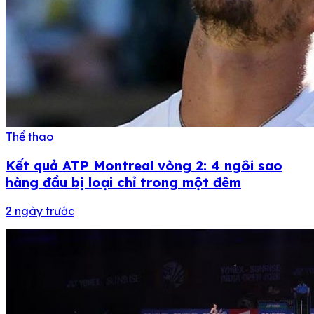
Thể thao
Kết quả ATP Montreal vòng 2: 4 ngôi sao
hàng đầu bị loại chỉ trong một đêm
2 ngày trước