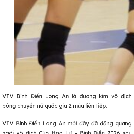
VTV Bình Điền Long An là đương kim vô địch
bóng chuyền nữ quốc gia 2 mùa liên tiếp.
VTV Bình Điền Long An mới đây đã đăng quang
ngôi vô địch Cúp Hoa Lư – Bình Điền 2026 sau