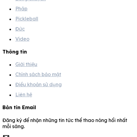
Pháp
Pickleball
Đức
Video
Thông tin
Giới thiệu
Chính sách bảo mật
Điều khoản sử dụng
Liên hệ
Bản tin Email
Đăng ký để nhận những tin tức thể thao nóng hổi nhất
mỗi sáng.