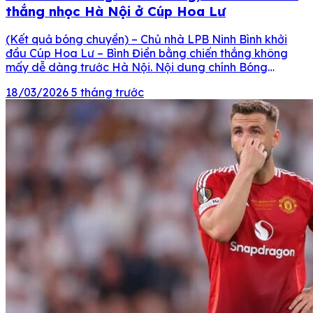
thắng nhọc Hà Nội ở Cúp Hoa Lư
(Kết quả bóng chuyền) – Chủ nhà LPB Ninh Bình khởi
đầu Cúp Hoa Lư – Bình Điền bằng chiến thắng không
mấy dễ dàng trước Hà Nội. Nội dung chính Bóng
chuyền LPB Ninh Bình vs Hà Nội diễn ra lúc mấy giờ?
18/03/2026
5 tháng trước
Danh sách cầu thủ LPB Ninh Bình dự Cúp Hoa Lư […]