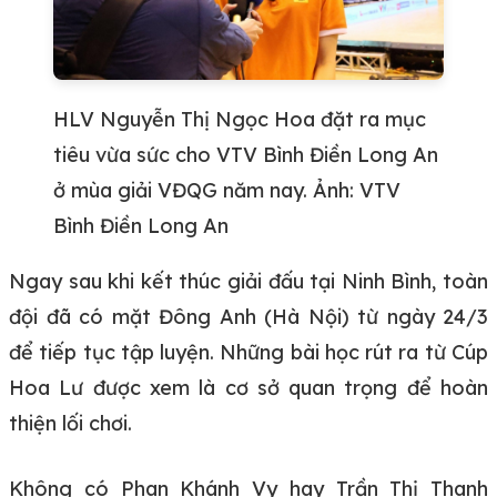
HLV Nguyễn Thị Ngọc Hoa đặt ra mục
tiêu vừa sức cho VTV Bình Điền Long An
ở mùa giải VĐQG năm nay. Ảnh: VTV
Bình Điền Long An
Ngay sau khi kết thúc giải đấu tại Ninh Bình, toàn
đội đã có mặt Đông Anh (Hà Nội) từ ngày 24/3
để tiếp tục tập luyện. Những bài học rút ra từ Cúp
Hoa Lư được xem là cơ sở quan trọng để hoàn
thiện lối chơi.
Không có Phan Khánh Vy hay Trần Thị Thanh