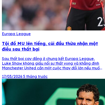
Europa League
Tội đồ MU lên tiếng, cúi đầu thừa nhận một
điều sau thất bại
Sau thất bại cay đắng ở chung kết Europa League,
Luke Shaw không giấu nổi sự thất vọng và khẳng định
Manchester United cần một cuộc thay đổi lớn nếu muốn
trở lại đỉnh cao. Manchester United vừa khép lại một
17/03/2026
5 tháng trước
mùa giải đáng quên bằng trận thua 0-1 trước
Tottenham trong trận chung kết […]