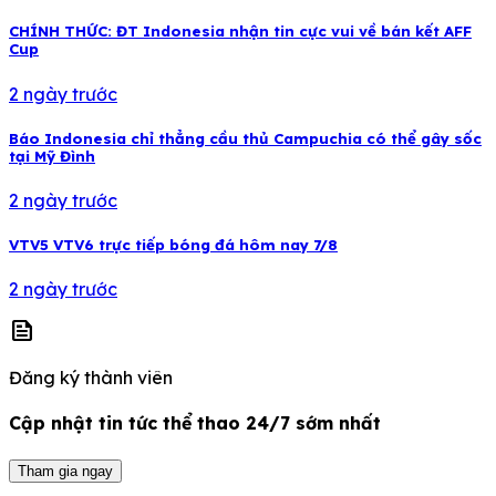
CHÍNH THỨC: ĐT Indonesia nhận tin cực vui về bán kết AFF
Cup
2 ngày trước
Báo Indonesia chỉ thẳng cầu thủ Campuchia có thể gây sốc
tại Mỹ Đình
2 ngày trước
VTV5 VTV6 trực tiếp bóng đá hôm nay 7/8
2 ngày trước
news
Đăng ký thành viên
Cập nhật tin tức thể thao 24/7 sớm nhất
Tham gia ngay