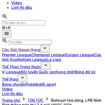
Video
Lịch thi đấu
search
⌘+K
menu
search
expand_more
Các Giải Ngoại Hạng
Premier League
Champion League
Europa League
Cúp
nhà Vua
Nations League
La Liga
expand_more
Thể Thao Trong Nước
V-League
Đội tuyển Quốc gia
Hạng nhất
Bóng đá nữ
expand_more
Thể thao
Bóng chuyền
Pickleball
E-sport
Video
Lịch thi đấu
chevron_right
chevron_right
Trang chủ
TIN TỨC
Batsuuri tỏa sáng, LPB Ninh
Bình thắng trận thứ 2 ở giải VĐQG 2026