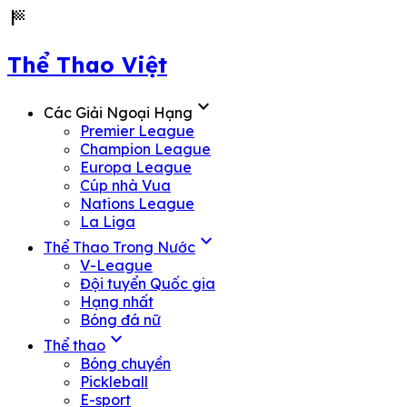
sports_score
Thể Thao Việt
expand_more
Các Giải Ngoại Hạng
Premier League
Champion League
Europa League
Cúp nhà Vua
Nations League
La Liga
expand_more
Thể Thao Trong Nước
V-League
Đội tuyển Quốc gia
Hạng nhất
Bóng đá nữ
expand_more
Thể thao
Bóng chuyền
Pickleball
E-sport