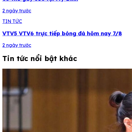
2 ngày trước
TIN TỨC
VTV5 VTV6 trực tiếp bóng đá hôm nay 7/8
2 ngày trước
Tin tức nổi bật khác