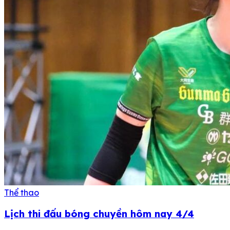
Thể thao
Lịch thi đấu bóng chuyền hôm nay 4/4