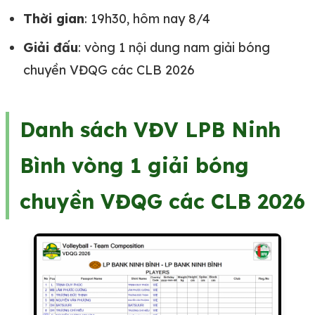
Thời gian
: 19h30, hôm nay 8/4
Giải đấu
: vòng 1 nội dung nam giải bóng
chuyền VĐQG các CLB 2026
Danh sách VĐV LPB Ninh
Bình vòng 1 giải bóng
chuyền VĐQG các CLB 2026