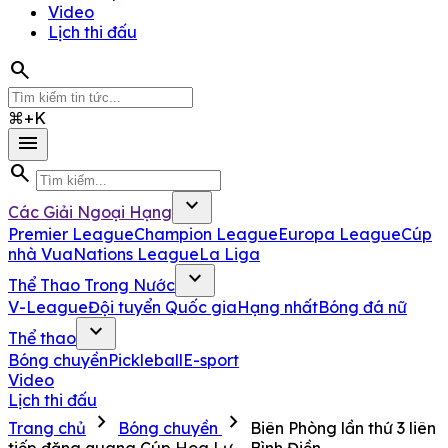
Video
Lịch thi đấu
search
⌘+K
menu
search
expand_more
Các Giải Ngoại Hạng
Premier League
Champion League
Europa League
Cúp
nhà Vua
Nations League
La Liga
expand_more
Thể Thao Trong Nước
V-League
Đội tuyển Quốc gia
Hạng nhất
Bóng đá nữ
expand_more
Thể thao
Bóng chuyền
Pickleball
E-sport
Video
Lịch thi đấu
chevron_right
chevron_right
Trang chủ
Bóng chuyền
Biên Phòng lần thứ 3 liên
tiếp đăng quang Cúp Hoa Lư – Bình Điền