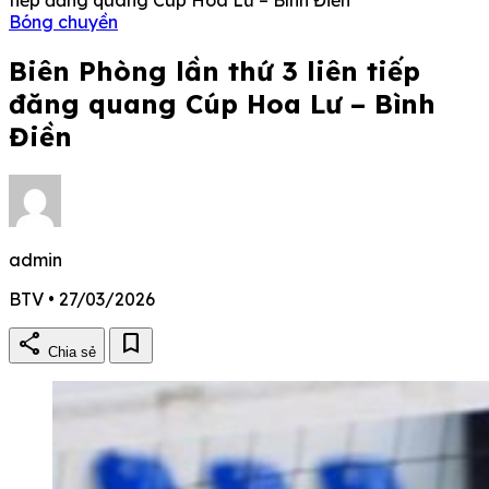
Bóng chuyền
Biên Phòng lần thứ 3 liên tiếp
đăng quang Cúp Hoa Lư – Bình
Điền
admin
BTV • 27/03/2026
share
bookmark
Chia sẻ