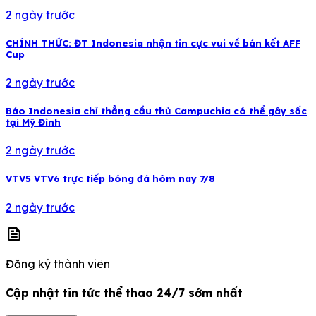
2 ngày trước
CHÍNH THỨC: ĐT Indonesia nhận tin cực vui về bán kết AFF
Cup
2 ngày trước
Báo Indonesia chỉ thẳng cầu thủ Campuchia có thể gây sốc
tại Mỹ Đình
2 ngày trước
VTV5 VTV6 trực tiếp bóng đá hôm nay 7/8
2 ngày trước
news
Đăng ký thành viên
Cập nhật tin tức thể thao 24/7 sớm nhất