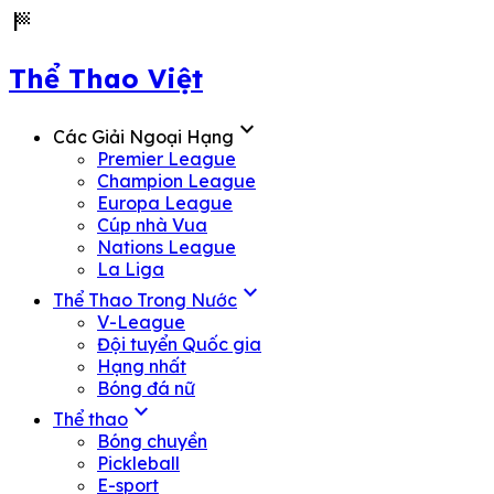
sports_score
Thể Thao Việt
expand_more
Các Giải Ngoại Hạng
Premier League
Champion League
Europa League
Cúp nhà Vua
Nations League
La Liga
expand_more
Thể Thao Trong Nước
V-League
Đội tuyển Quốc gia
Hạng nhất
Bóng đá nữ
expand_more
Thể thao
Bóng chuyền
Pickleball
E-sport