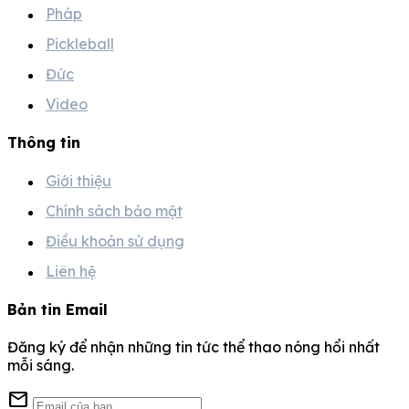
Pháp
Pickleball
Đức
Video
Thông tin
Giới thiệu
Chính sách bảo mật
Điều khoản sử dụng
Liên hệ
Bản tin Email
Đăng ký để nhận những tin tức thể thao nóng hổi nhất
mỗi sáng.
mail