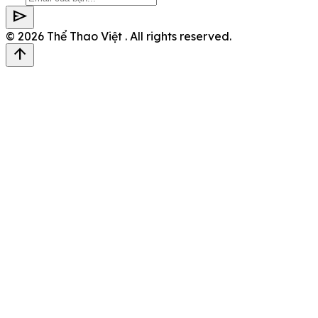
send
© 2026
Thể Thao Việt
. All rights reserved.
arrow_upward