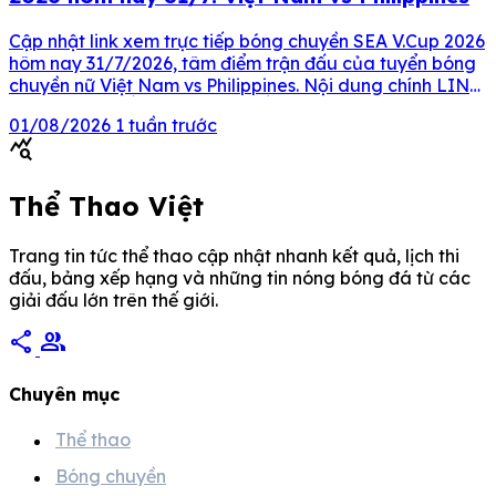
Cập nhật link xem trực tiếp bóng chuyền SEA V.Cup 2026
hôm nay 31/7/2026, tâm điểm trận đấu của tuyển bóng
chuyền nữ Việt Nam vs Philippines. Nội dung chính LINK
XEM TRỰC TIẾP BÓNG CHUYỀN HÔM NAY 31/7 LINK
01/08/2026
1 tuần trước
XEM TRỰC TIẾP BÓNG CHUYỀN HÔM NAY 31/7 Thời
query_stats
gian Trận đấu Giải đấu Kênh […]
Thể Thao Việt
Trang tin tức thể thao cập nhật nhanh kết quả, lịch thi
đấu, bảng xếp hạng và những tin nóng bóng đá từ các
giải đấu lớn trên thế giới.
share
group
Chuyên mục
Thể thao
Bóng chuyền