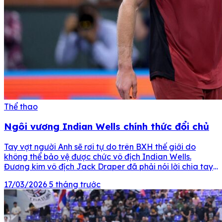
Thể thao
Ngôi vương Indian Wells chính thức đổi chủ
Tay vợt người Anh sẽ rơi tự do trên BXH thế giới do
không thể bảo vệ được chức vô địch Indian Wells.
Đương kim vô địch Jack Draper đã phải nói lời chia tay
với Indian Wells 2026 sau thất bại trước Daniil
17/03/2026
5 tháng trước
Medvedev ở trận tứ kết diễn ra vào sáng ngày 13/3 […]