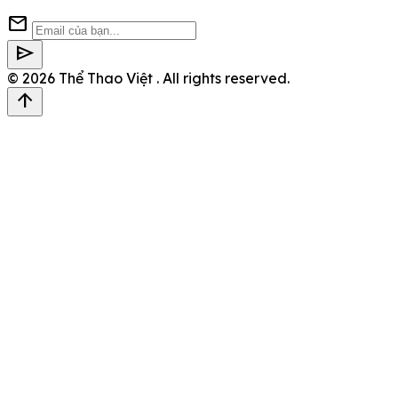
mail
send
© 2026
Thể Thao Việt
. All rights reserved.
arrow_upward