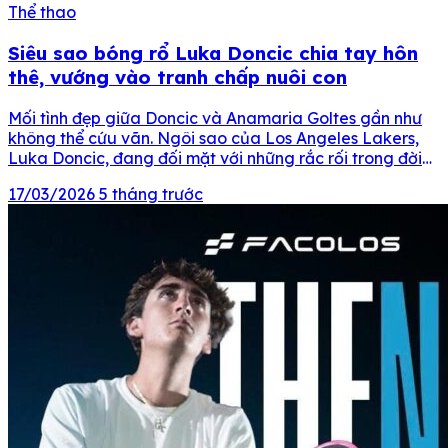
Thể thao
Siêu sao bóng rổ Luka Doncic chia tay hôn
thê, vướng vào tranh chấp nuôi con
Mối tình đẹp giữa Doncic và Anamaria Goltes gần như
không thể cứu vãn. Ngôi sao của Los Angeles Lakers,
Luka Doncic, đang đối mặt với những rắc rối trong đời
sống cá nhân khi được cho là đã li thân với vị hôn thê
17/03/2026
5 tháng trước
lâu năm Anamaria Goltes. Hai bên hiện đang bước vào
[…]