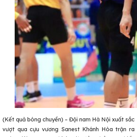
(Kết quả bóng chuyền) – Đội nam Hà Nội xuất sắc
vượt qua cựu vương Sanest Khánh Hòa trận ra