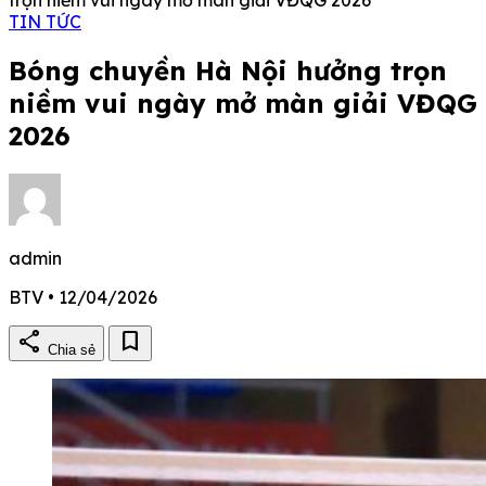
TIN TỨC
Bóng chuyền Hà Nội hưởng trọn
niềm vui ngày mở màn giải VĐQG
2026
admin
BTV • 12/04/2026
share
bookmark
Chia sẻ