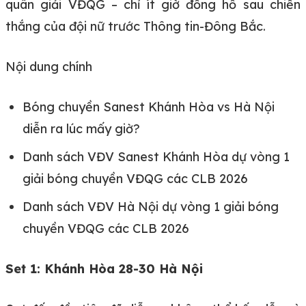
quân giải VĐQG – chỉ ít giờ đồng hồ sau chiến
thắng của đội nữ trước Thông tin-Đông Bắc.
Nội dung chính
Bóng chuyền Sanest Khánh Hòa vs Hà Nội
diễn ra lúc mấy giờ?
Danh sách VĐV Sanest Khánh Hòa dự vòng 1
giải bóng chuyền VĐQG các CLB 2026
Danh sách VĐV Hà Nội dự vòng 1 giải bóng
chuyền VĐQG các CLB 2026
Set 1: Khánh Hòa 28-30 Hà Nội