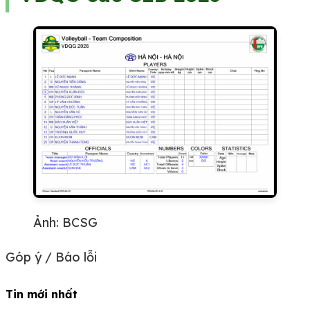
Ảnh: BCSG
Góp ý / Báo lỗi
Tin mới nhất