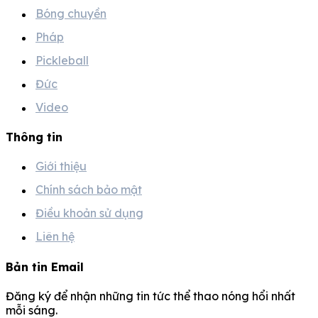
Bóng chuyền
Pháp
Pickleball
Đức
Video
Thông tin
Giới thiệu
Chính sách bảo mật
Điều khoản sử dụng
Liên hệ
Bản tin Email
Đăng ký để nhận những tin tức thể thao nóng hổi nhất
mỗi sáng.