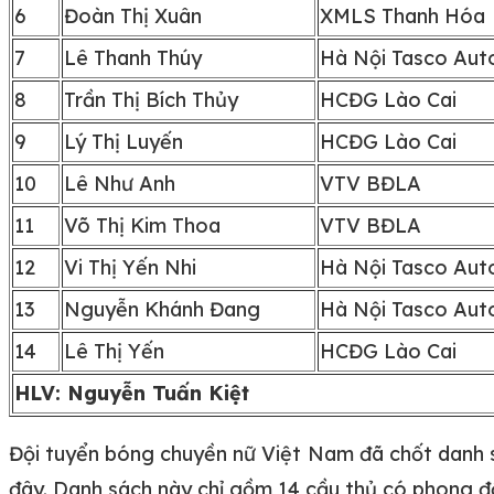
6
Đoàn Thị Xuân
XMLS Thanh Hóa
7
Lê Thanh Thúy
Hà Nội Tasco Aut
8
Trần Thị Bích Thủy
HCĐG Lào Cai
9
Lý Thị Luyến
HCĐG Lào Cai
10
Lê Như Anh
VTV BĐLA
11
Võ Thị Kim Thoa
VTV BĐLA
12
Vi Thị Yến Nhi
Hà Nội Tasco Aut
13
Nguyễn Khánh Đang
Hà Nội Tasco Aut
14
Lê Thị Yến
HCĐG Lào Cai
HLV: Nguyễn Tuấn Kiệt
Đội tuyển bóng chuyền nữ Việt Nam đã chốt danh sá
đây. Danh sách này chỉ gồm 14 cầu thủ có phong đ