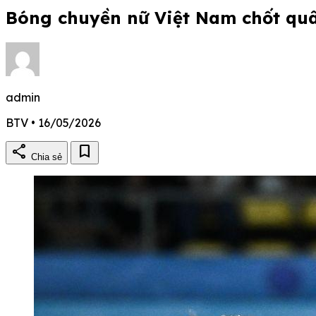
Bóng chuyền nữ Việt Nam chốt quâ
admin
BTV • 16/05/2026
share
bookmark
Chia sẻ