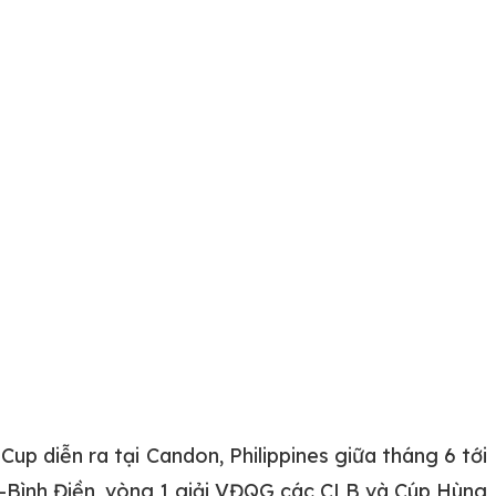
p diễn ra tại Candon, Philippines giữa tháng 6 tới
ư-Bình Điền, vòng 1 giải VĐQG các CLB và Cúp Hùng