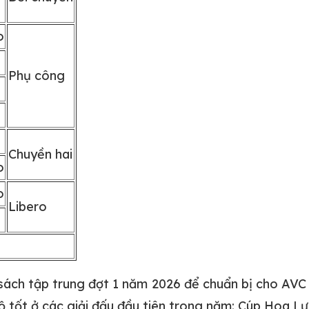
o
Phụ công
Chuyền hai
o
o
Libero
ch tập trung đợt 1 năm 2026 để chuẩn bị cho AVC Cu
ộ tốt ở các giải đấu đầu tiên trong năm: Cúp Hoa L