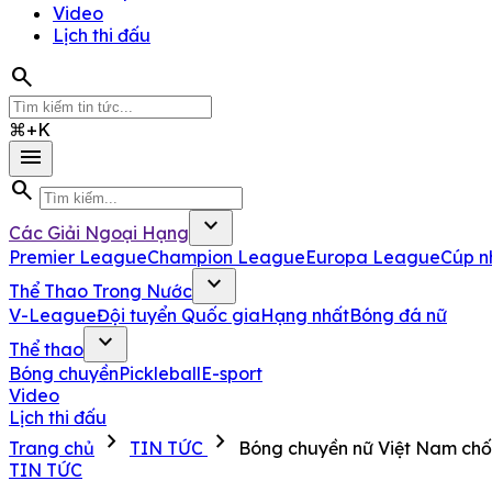
Video
Lịch thi đấu
search
⌘+K
menu
search
expand_more
Các Giải Ngoại Hạng
Premier League
Champion League
Europa League
Cúp n
expand_more
Thể Thao Trong Nước
V-League
Đội tuyển Quốc gia
Hạng nhất
Bóng đá nữ
expand_more
Thể thao
Bóng chuyền
Pickleball
E-sport
Video
Lịch thi đấu
chevron_right
chevron_right
Trang chủ
TIN TỨC
Bóng chuyền nữ Việt Nam chố
TIN TỨC