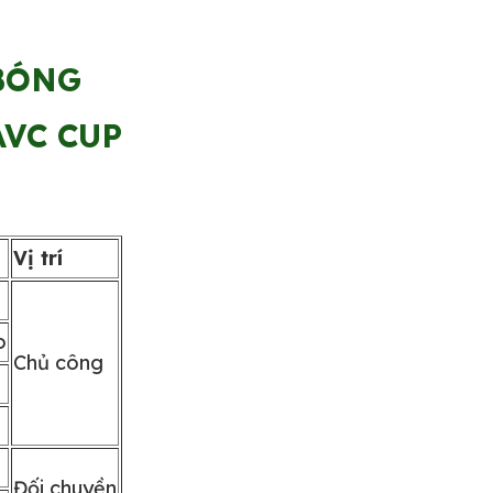
BÓNG
AVC CUP
Vị trí
o
Chủ công
Đối chuyền