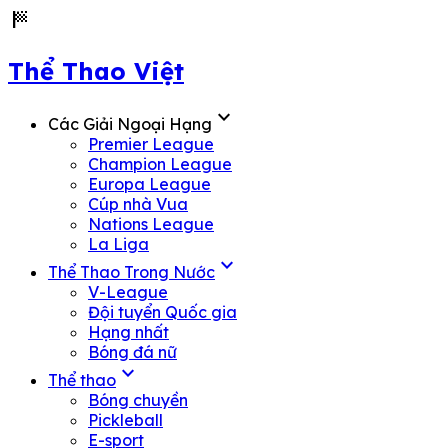
sports_score
Thể Thao Việt
expand_more
Các Giải Ngoại Hạng
Premier League
Champion League
Europa League
Cúp nhà Vua
Nations League
La Liga
expand_more
Thể Thao Trong Nước
V-League
Đội tuyển Quốc gia
Hạng nhất
Bóng đá nữ
expand_more
Thể thao
Bóng chuyền
Pickleball
E-sport