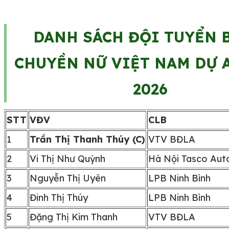
DANH SÁCH ĐỘI TUYỂN 
CHUYỀN NỮ VIỆT NAM DỰ 
2026
STT
VĐV
CLB
1
Trần Thị Thanh Thúy (C)
VTV BĐLA
2
Vi Thị Như Quỳnh
Hà Nội Tasco Aut
3
Nguyễn Thị Uyên
LPB Ninh Bình
4
Đinh Thị Thúy
LPB Ninh Bình
5
Đặng Thị Kim Thanh
VTV BĐLA