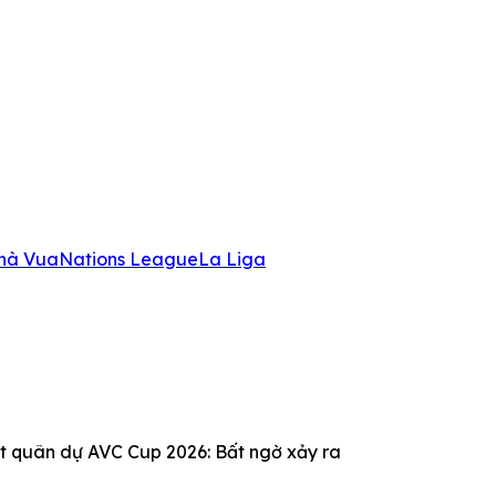
hà Vua
Nations League
La Liga
t quân dự AVC Cup 2026: Bất ngờ xảy ra