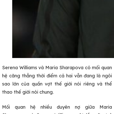
Serena Williams và Maria Sharapova có mối quan
hệ căng thẳng thời điểm cả hai vẫn đang là ngôi
sao lớn của quần vợt thế giới nói riêng và thể
thao thế giới nói chung.
Mối quan hệ nhiều duyên nợ giữa Maria