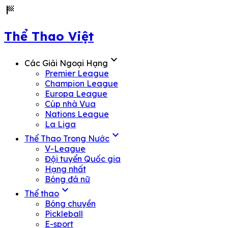
sports_score
Thể Thao Việt
expand_more
Các Giải Ngoại Hạng
Premier League
Champion League
Europa League
Cúp nhà Vua
Nations League
La Liga
expand_more
Thể Thao Trong Nước
V-League
Đội tuyển Quốc gia
Hạng nhất
Bóng đá nữ
expand_more
Thể thao
Bóng chuyền
Pickleball
E-sport