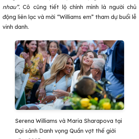
nhau”.
Cô cũng tiết lộ chính mình là người chủ
động liên lạc và mời “Williams em” tham dự buổi lễ
vinh danh.
Serena Williams và Maria Sharapova tại
Đại sảnh Danh vọng Quần vợt thế giới