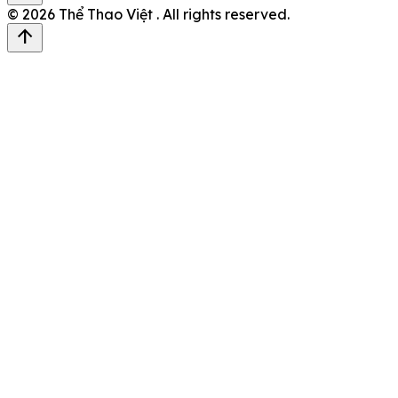
© 2026
Thể Thao Việt
. All rights reserved.
arrow_upward