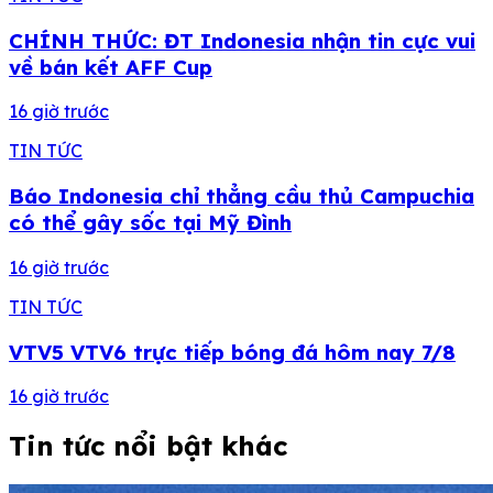
CHÍNH THỨC: ĐT Indonesia nhận tin cực vui
về bán kết AFF Cup
16 giờ trước
TIN TỨC
Báo Indonesia chỉ thẳng cầu thủ Campuchia
có thể gây sốc tại Mỹ Đình
16 giờ trước
TIN TỨC
VTV5 VTV6 trực tiếp bóng đá hôm nay 7/8
16 giờ trước
Tin tức nổi bật khác