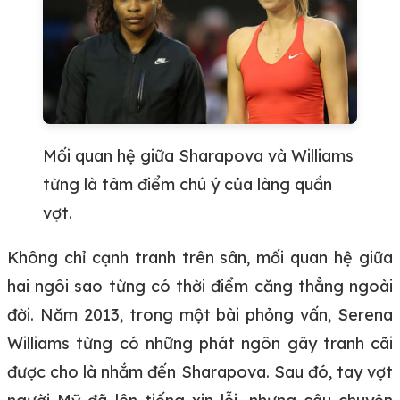
Mối quan hệ giữa Sharapova và Williams
từng là tâm điểm chú ý của làng quần
vợt.
Không chỉ cạnh tranh trên sân, mối quan hệ giữa
hai ngôi sao từng có thời điểm căng thẳng ngoài
đời. Năm 2013, trong một bài phỏng vấn, Serena
Williams từng có những phát ngôn gây tranh cãi
được cho là nhắm đến Sharapova. Sau đó, tay vợt