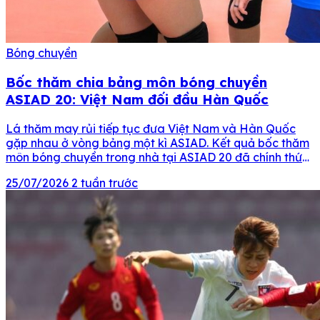
Bóng chuyền
Bốc thăm chia bảng môn bóng chuyền
ASIAD 20: Việt Nam đối đầu Hàn Quốc
Lá thăm may rủi tiếp tục đưa Việt Nam và Hàn Quốc
gặp nhau ở vòng bảng một kì ASIAD. Kết quả bốc thăm
môn bóng chuyền trong nhà tại ASIAD 20 đã chính thức
được công bố, qua đó xác định các đối thủ của đội
25/07/2026
2 tuần trước
tuyển bóng chuyền nam và nữ Việt Nam […]