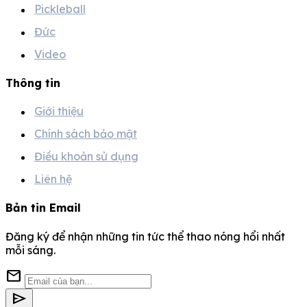
Pickleball
Đức
Video
Thông tin
Giới thiệu
Chính sách bảo mật
Điều khoản sử dụng
Liên hệ
Bản tin Email
Đăng ký để nhận những tin tức thể thao nóng hổi nhất
mỗi sáng.
mail
send