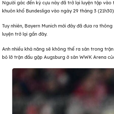
Người gác đền kỳ cựu này đã trở lại luyện tập vào t
khuôn khổ Bundesliga vào ngày 29 tháng 3 (21h30)
Tuy nhiên, Bayern Munich mới đây đã đưa ra thông 
luyện trở lại gần đây.
Anh nhiều khả năng sẽ không thể ra sân trong trận 
bỏ lỡ trận đấu gặp Augsburg ở sân WWK Arena của 