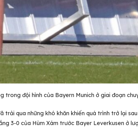
g trong đội hình của Bayern Munich ở giai đoạn chu
trải qua những khó khăn khiến quá trình trở lại sau
hắng 3-0 của Hùm Xám trước Bayer Leverkusen ở lượ