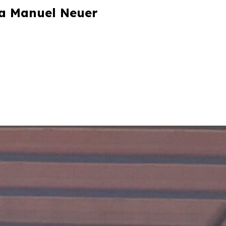
ủa Manuel Neuer