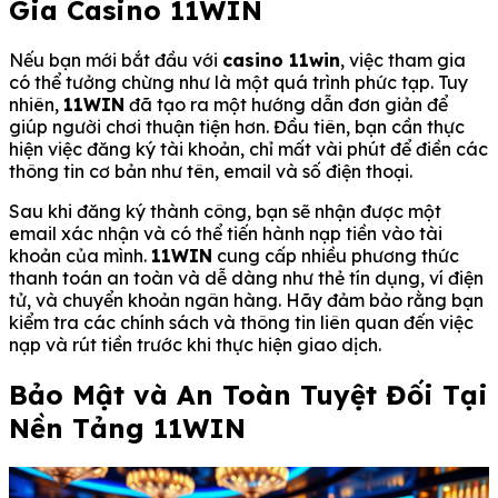
Gia Casino 11WIN
Nếu bạn mới bắt đầu với
casino 11win
, việc tham gia
có thể tưởng chừng như là một quá trình phức tạp. Tuy
nhiên,
11WIN
đã tạo ra một hướng dẫn đơn giản để
giúp người chơi thuận tiện hơn. Đầu tiên, bạn cần thực
hiện việc đăng ký tài khoản, chỉ mất vài phút để điền các
thông tin cơ bản như tên, email và số điện thoại.
Sau khi đăng ký thành công, bạn sẽ nhận được một
email xác nhận và có thể tiến hành nạp tiền vào tài
khoản của mình.
11WIN
cung cấp nhiều phương thức
thanh toán an toàn và dễ dàng như thẻ tín dụng, ví điện
tử, và chuyển khoản ngân hàng. Hãy đảm bảo rằng bạn
kiểm tra các chính sách và thông tin liên quan đến việc
nạp và rút tiền trước khi thực hiện giao dịch.
Bảo Mật và An Toàn Tuyệt Đối Tại
Nền Tảng 11WIN