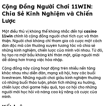
Cộng Đồng Người Chơi 11WIN:
Chia Sẻ Kinh Nghiệm và Chiến
Lược
Một điều thú vị không thể không nhắc đến tại
casino
11win
chính là cộng đồng người chơi tích cực và thân
thiện. Người chơi không chỉ tham gia cá cược một cách
đơn độc mà còn thường xuyên tương tác và chia sẻ
những kinh nghiệm, chiến lược của mình với nhau. Từ đó,
họ tạo ra một bầu không khí thân mật, giúp người mới
dễ dàng hơn trong việc hòa nhập.
Cộng đồng này cũng hoạt động trên nhiều nền tảng
khác nhau như diễn đàn, mạng xã hội, hay các buổi
livestream. Những người chơi giàu kinh nghiệm thường
có những buổi thảo luận, phân tích những xu hướng,
chiến lược chơi game hiệu quả, tạo cơ hội cho những
người mới học hỏi và nâng cao kỹ năng cá cược của
mình.