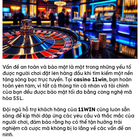
Vấn đề an toàn và bảo mật là một trong những yếu tố
được người chơi đặt lên hàng đầu khi tìm kiếm một nền
tảng sòng bạc trực tuyến. Tại
casino 11win
, bạn hoàn
toàn yên tâm, vì tất cả thông tin cá nhân và tài chính
của bạn đều được bảo mật tối đa bằng công nghệ mã
hóa SSL.
Đội ngũ hỗ trợ khách hàng của
11WIN
cũng luôn sẵn
sàng để kịp thời đáp ứng các yêu cầu và thắc mắc của
người chơi, đảm bảo rằng họ có thể tận hưởng trải
nghiệm cá cược mà không bị lo lắng về các vấn đề an
ninh.