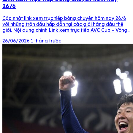
26/6
Cập nhật link xem trực tiếp bóng chuyền hôm nay 26/6
với những trận đấu hấp dẫn tại các giải hàng đầu thế
giới. Nội dung chính Link xem trực tiếp AVC Cup – Vòng
bảng Link xem trực tiếp VNL – tuần 2 nội dung nam Link
26/06/2026
1 tháng trước
xem trực tiếp AVC Cup – Vòng […]