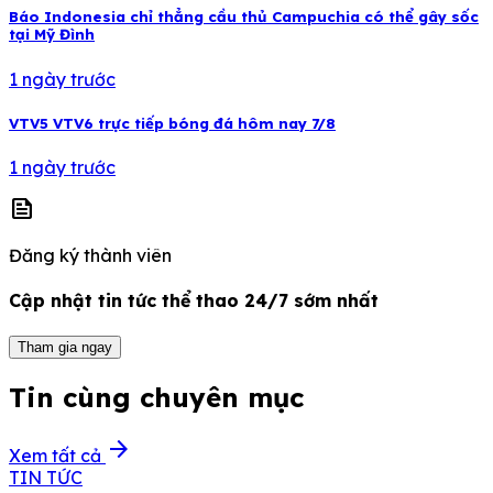
Báo Indonesia chỉ thẳng cầu thủ Campuchia có thể gây sốc
tại Mỹ Đình
1 ngày trước
VTV5 VTV6 trực tiếp bóng đá hôm nay 7/8
1 ngày trước
news
Đăng ký thành viên
Cập nhật tin tức thể thao 24/7 sớm nhất
Tham gia ngay
Tin cùng chuyên mục
arrow_forward
Xem tất cả
TIN TỨC