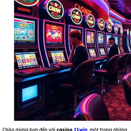
Chào mừng bạn đến với
casino
11win
, một trong những