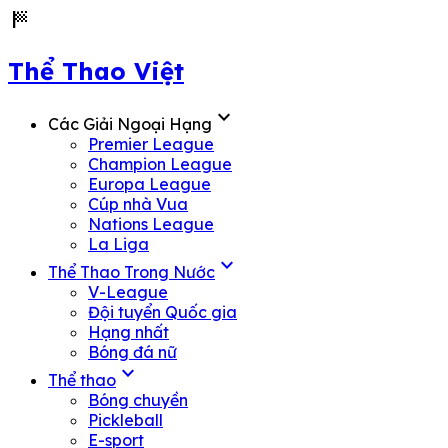
sports_score
Thể Thao Việt
expand_more
Các Giải Ngoại Hạng
Premier League
Champion League
Europa League
Cúp nhà Vua
Nations League
La Liga
expand_more
Thể Thao Trong Nước
V-League
Đội tuyển Quốc gia
Hạng nhất
Bóng đá nữ
expand_more
Thể thao
Bóng chuyền
Pickleball
E-sport