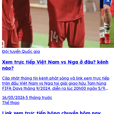
Đội tuyển Quốc gia
Xem trực tiếp Việt Nam vs Nga ở đâu? kênh
nào?
Cập nhật thông tin kênh phát sóng và link xem trực tiếp
trận đấu Việt Nam vs Nga tại giải giao hữu Tam hùng
FIFA Days tháng 9/2024, diễn ra lúc 20h00 ngày 5/9.
Nội dung chính Thống kê đáng chú ý trước trận Việt
16/03/2026
5 tháng trước
Nam gặp Nga vào hôm nay Thống kê đáng chú […]
Thể thao
Link xem trực tiếp bóng chuyền hôm nay