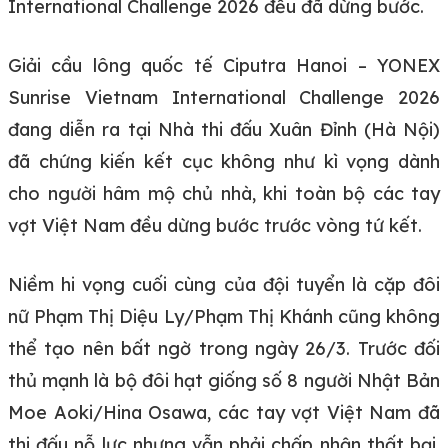
International Challenge 2026 đều đã dừng bước.
Giải cầu lông quốc tế Ciputra Hanoi – YONEX
Sunrise Vietnam International Challenge 2026
đang diễn ra tại Nhà thi đấu Xuân Đỉnh (Hà Nội)
đã chứng kiến kết cục không như kì vọng dành
cho người hâm mộ chủ nhà, khi toàn bộ các tay
vợt Việt Nam đều dừng bước trước vòng tứ kết.
Niềm hi vọng cuối cùng của đội tuyển là cặp đôi
nữ Phạm Thị Diệu Ly/Phạm Thị Khánh cũng không
thể tạo nên bất ngờ trong ngày 26/3. Trước đối
thủ mạnh là bộ đôi hạt giống số 8 người Nhật Bản
Moe Aoki/Hina Osawa, các tay vợt Việt Nam đã
thi đấu nỗ lực nhưng vẫn phải chấp nhận thất bại,