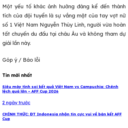
Một yếu tố khác ảnh hưởng đáng kể đến thành
tích của đội tuyển là sự vắng mặt của tay vợt nữ
số 1 Việt Nam Nguyễn Thùy Linh, người vừa hoàn
tất chuyến du đấu tại châu Âu và không tham dự
giải lần này.
Góp ý / Báo lỗi
Tin mới nhất
Siêu máy tính soi kết quả Việt Nam vs Campuchia: Chênh
lệch quá lớn – AFF Cup 2026
2 ngày trước
CHÍNH THỨC: ĐT Indonesia nhận tin cực vui về bán kết AFF
Cup