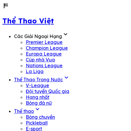
sports_score
Thể Thao Việt
expand_more
Các Giải Ngoại Hạng
Premier League
Champion League
Europa League
Cúp nhà Vua
Nations League
La Liga
expand_more
Thể Thao Trong Nước
V-League
Đội tuyển Quốc gia
Hạng nhất
Bóng đá nữ
expand_more
Thể thao
Bóng chuyền
Pickleball
E-sport