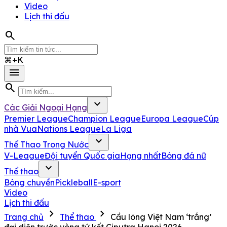
Video
Lịch thi đấu
search
⌘+K
menu
search
expand_more
Các Giải Ngoại Hạng
Premier League
Champion League
Europa League
Cúp
nhà Vua
Nations League
La Liga
expand_more
Thể Thao Trong Nước
V-League
Đội tuyển Quốc gia
Hạng nhất
Bóng đá nữ
expand_more
Thể thao
Bóng chuyền
Pickleball
E-sport
Video
Lịch thi đấu
chevron_right
chevron_right
Trang chủ
Thể thao
Cầu lông Việt Nam ‘trắng’
đại diện trước vòng tứ kết Ciputra Hanoi 2026