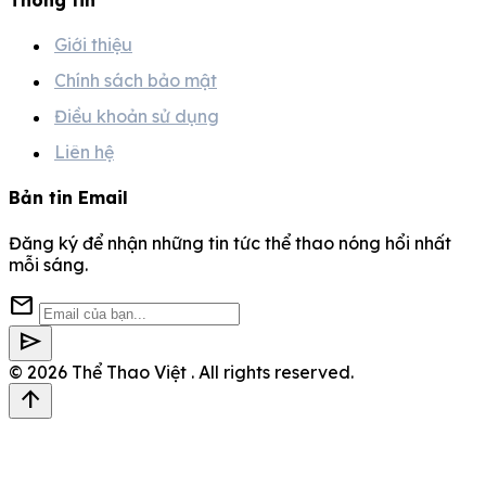
Giới thiệu
Chính sách bảo mật
Điều khoản sử dụng
Liên hệ
Bản tin Email
Đăng ký để nhận những tin tức thể thao nóng hổi nhất
mỗi sáng.
mail
send
© 2026
Thể Thao Việt
. All rights reserved.
arrow_upward