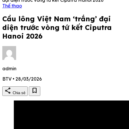
Thể thao
Cầu lông Việt Nam ‘trắng’ đại
diện trước vòng tứ kết Ciputra
Hanoi 2026
admin
BTV • 28/03/2026
share
bookmark
Chia sẻ