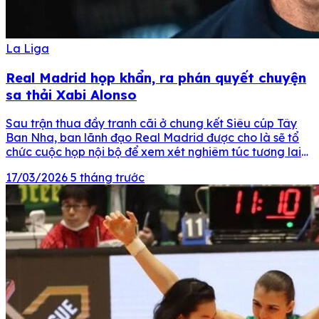
La Liga
Real Madrid họp khẩn, ra phán quyết chuyện
sa thải Xabi Alonso
Sau trận thua đầy tranh cãi ở chung kết Siêu cúp Tây
Ban Nha, ban lãnh đạo Real Madrid được cho là sẽ tổ
chức cuộc họp nội bộ để xem xét nghiêm túc tương lai
của huấn luyện viên Xabi Alonso. Theo nguồn tin từ
17/03/2026
5 tháng trước
Madrid Zone, ban lãnh đạo Real Madrid đang vô […]