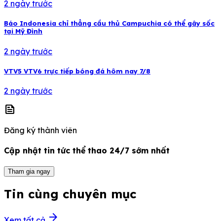
2 ngày trước
Báo Indonesia chỉ thẳng cầu thủ Campuchia có thể gây sốc
tại Mỹ Đình
2 ngày trước
VTV5 VTV6 trực tiếp bóng đá hôm nay 7/8
2 ngày trước
news
Đăng ký thành viên
Cập nhật tin tức thể thao 24/7 sớm nhất
Tham gia ngay
Tin cùng chuyên mục
arrow_forward
Xem tất cả