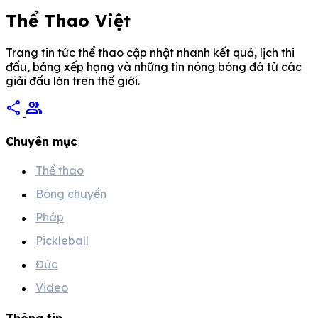
Thể Thao Việt
Trang tin tức thể thao cập nhật nhanh kết quả, lịch thi
đấu, bảng xếp hạng và những tin nóng bóng đá từ các
giải đấu lớn trên thế giới.
share
group
Chuyên mục
Thể thao
Bóng chuyền
Pháp
Pickleball
Đức
Video
Thông tin