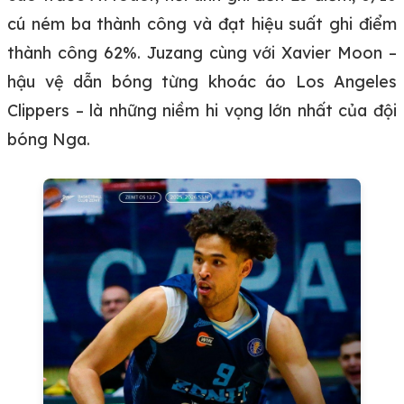
cú ném ba thành công và đạt hiệu suất ghi điểm
thành công 62%. Juzang cùng với Xavier Moon –
hậu vệ dẫn bóng từng khoác áo Los Angeles
Clippers – là những niềm hi vọng lớn nhất của đội
bóng Nga.