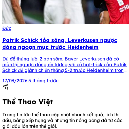
Đức
Patrik Schick tỏa sáng, Leverkusen ngược
dòng ngoạn mục trước Heidenheim
Dù để thủng lưới 2 bàn sớm, Bayer Leverkusen đã có
màn lội ngược dòng ấn tượng với cú hat-trick của Patrik
Schick để giành chiến thắng 5-2 trước Heidenheim trong
trận đấu thuộc vòng 11 Bundesliga. Bước vào trận đấu
17/03/2026
5 tháng trước
với tâm lý không mấy thoải mái sau thất bại nặng nề 0-4
query_stats
trước […]
Thể Thao Việt
Trang tin tức thể thao cập nhật nhanh kết quả, lịch thi
đấu, bảng xếp hạng và những tin nóng bóng đá từ các
giải đấu lớn trên thế giới.