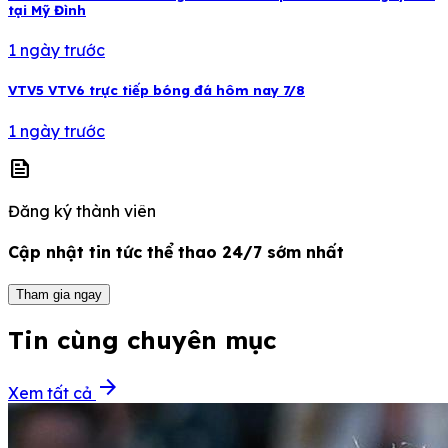
tại Mỹ Đình
1 ngày trước
VTV5 VTV6 trực tiếp bóng đá hôm nay 7/8
1 ngày trước
news
Đăng ký thành viên
Cập nhật tin tức thể thao 24/7 sớm nhất
Tham gia ngay
Tin cùng chuyên mục
arrow_forward
Xem tất cả