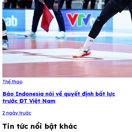
Thể thao
Báo Indonesia nói về quyết định bất lực
trước ĐT Việt Nam
2 ngày trước
Tin tức nổi bật khác