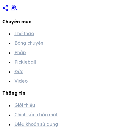
share
group
Chuyên mục
Thể thao
Bóng chuyền
Pháp
Pickleball
Đức
Video
Thông tin
Giới thiệu
Chính sách bảo mật
Điều khoản sử dụng