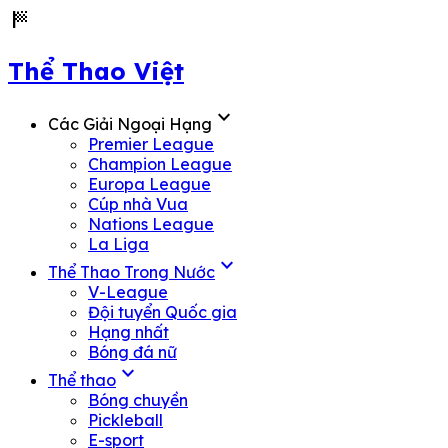
sports_score
Thể Thao Việt
expand_more
Các Giải Ngoại Hạng
Premier League
Champion League
Europa League
Cúp nhà Vua
Nations League
La Liga
expand_more
Thể Thao Trong Nước
V-League
Đội tuyển Quốc gia
Hạng nhất
Bóng đá nữ
expand_more
Thể thao
Bóng chuyền
Pickleball
E-sport