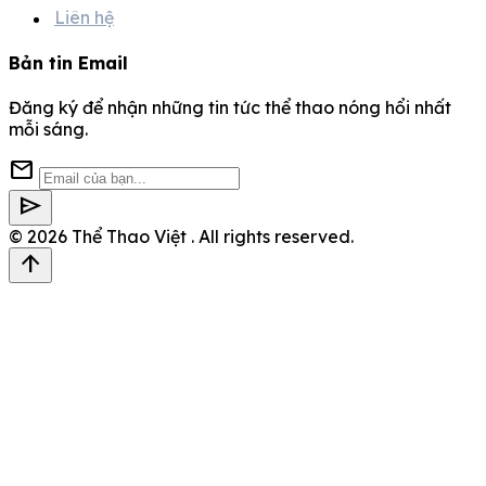
Liên hệ
Bản tin Email
Đăng ký để nhận những tin tức thể thao nóng hổi nhất
mỗi sáng.
mail
send
© 2026
Thể Thao Việt
. All rights reserved.
arrow_upward