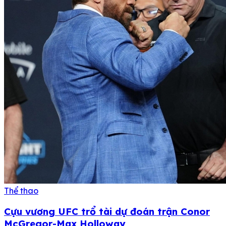
Thể thao
Cựu vương UFC trổ tài dự đoán trận Conor
McGregor-Max Holloway