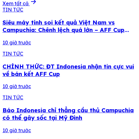
arrow_forward
Xem tất cả
TIN TỨC
Siêu máy tính soi kết quả Việt Nam vs
Campuchia: Chênh lệch quá lớn – AFF Cup
2026
10 giờ trước
TIN TỨC
CHÍNH THỨC: ĐT Indonesia nhận tin cực vui
về bán kết AFF Cup
10 giờ trước
TIN TỨC
Báo Indonesia chỉ thẳng cầu thủ Campuchia
có thể gây sốc tại Mỹ Đình
10 giờ trước