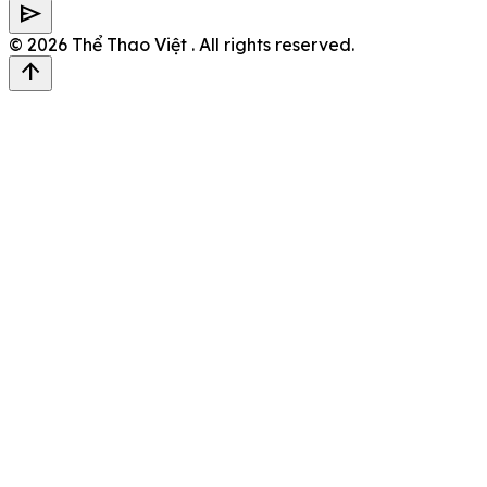
send
© 2026
Thể Thao Việt
. All rights reserved.
arrow_upward