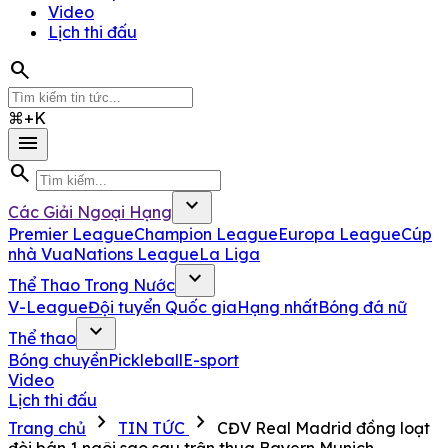
Video
Lịch thi đấu
search
⌘+K
menu
search
expand_more
Các Giải Ngoại Hạng
Premier League
Champion League
Europa League
Cúp
nhà Vua
Nations League
La Liga
expand_more
Thể Thao Trong Nước
V-League
Đội tuyển Quốc gia
Hạng nhất
Bóng đá nữ
expand_more
Thể thao
Bóng chuyền
Pickleball
E-sport
Video
Lịch thi đấu
chevron_right
chevron_right
Trang chủ
TIN TỨC
CĐV Real Madrid đồng loạt
đòi bán 1 ngôi sao sau trận thua Bayern Munich