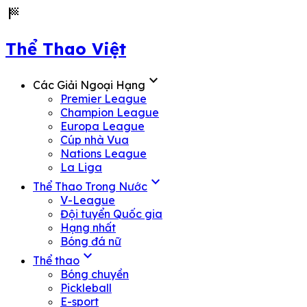
sports_score
Thể Thao Việt
expand_more
Các Giải Ngoại Hạng
Premier League
Champion League
Europa League
Cúp nhà Vua
Nations League
La Liga
expand_more
Thể Thao Trong Nước
V-League
Đội tuyển Quốc gia
Hạng nhất
Bóng đá nữ
expand_more
Thể thao
Bóng chuyền
Pickleball
E-sport