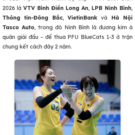
2026 là
VTV Bình Điền Long An
,
LPB Ninh Bình
,
Thông tin-Đông Bắc
,
VietinBank
và
Hà Nội
Tasco Auto
, trong đó Ninh Bình là đương kim á
quân giải đấu – để thua PFU BlueCats 1-3 ở trận
chung kết cách đây 2 năm.