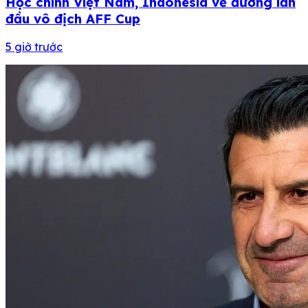
Học chính Việt Nam, Indonesia vẽ đường lần
đầu vô địch AFF Cup
5 giờ trước