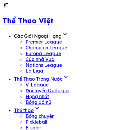
sports_score
Thể Thao Việt
expand_more
Các Giải Ngoại Hạng
Premier League
Champion League
Europa League
Cúp nhà Vua
Nations League
La Liga
expand_more
Thể Thao Trong Nước
V-League
Đội tuyển Quốc gia
Hạng nhất
Bóng đá nữ
expand_more
Thể thao
Bóng chuyền
Pickleball
E-sport