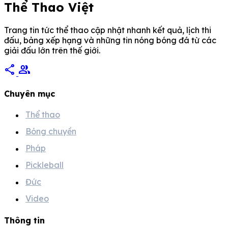
Thể Thao Việt
Trang tin tức thể thao cập nhật nhanh kết quả, lịch thi
đấu, bảng xếp hạng và những tin nóng bóng đá từ các
giải đấu lớn trên thế giới.
share
group
Chuyên mục
Thể thao
Bóng chuyền
Pháp
Pickleball
Đức
Video
Thông tin