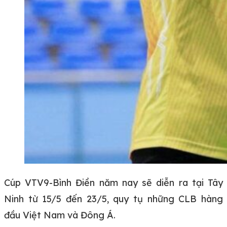
Cúp VTV9-Bình Điền năm nay sẽ diễn ra tại Tây
Ninh từ 15/5 đến 23/5, quy tụ những CLB hàng
đầu Việt Nam và Đông Á.