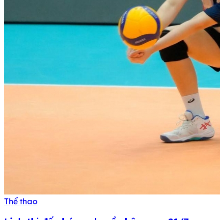
Thể thao