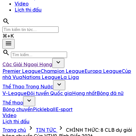
Video
Lịch thi đấu
search
⌘+K
menu
search
expand_more
Các Giải Ngoại Hạng
Premier League
Champion League
Europa League
Cúp
nhà Vua
Nations League
La Liga
expand_more
Thể Thao Trong Nước
V-League
Đội tuyển Quốc gia
Hạng nhất
Bóng đá nữ
expand_more
Thể thao
Bóng chuyền
Pickleball
E-sport
Video
Lịch thi đấu
chevron_right
chevron_right
Trang chủ
TIN TỨC
CHÍNH THỨC: 8 CLB dự giải
bóng chuyền Cúp VTV9-Bình Điền 2026