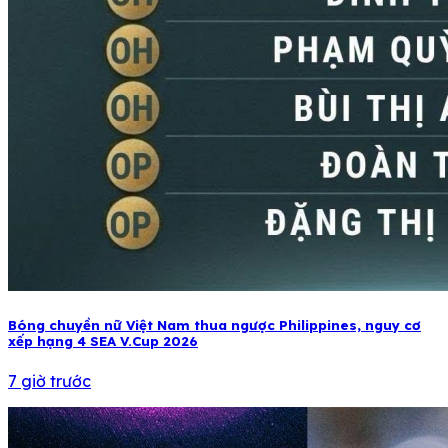
Bóng chuyền nữ Việt Nam thua ngược Philippines, nguy cơ
xếp hạng 4 SEA V.Cup 2026
7 giờ trước