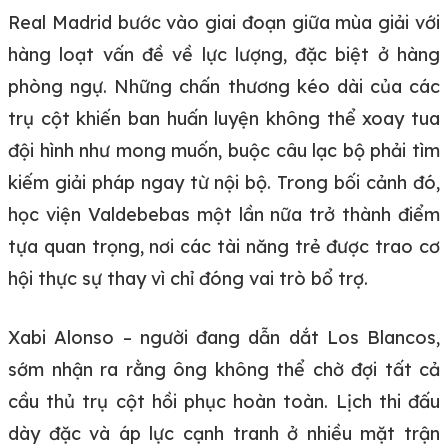
Real Madrid bước vào giai đoạn giữa mùa giải với
hàng loạt vấn đề về lực lượng, đặc biệt ở hàng
phòng ngự. Những chấn thương kéo dài của các
trụ cột khiến ban huấn luyện không thể xoay tua
đội hình như mong muốn, buộc câu lạc bộ phải tìm
kiếm giải pháp ngay từ nội bộ. Trong bối cảnh đó,
học viện Valdebebas một lần nữa trở thành điểm
tựa quan trọng, nơi các tài năng trẻ được trao cơ
hội thực sự thay vì chỉ đóng vai trò bổ trợ.
Xabi Alonso – người đang dẫn dắt Los Blancos,
sớm nhận ra rằng ông không thể chờ đợi tất cả
cầu thủ trụ cột hồi phục hoàn toàn. Lịch thi đấu
dày đặc và áp lực cạnh tranh ở nhiều mặt trận