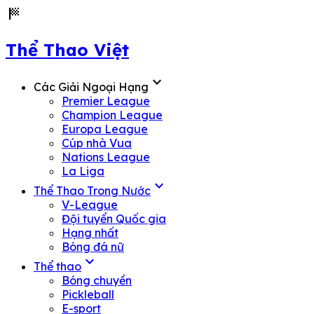
sports_score
Thể Thao Việt
expand_more
Các Giải Ngoại Hạng
Premier League
Champion League
Europa League
Cúp nhà Vua
Nations League
La Liga
expand_more
Thể Thao Trong Nước
V-League
Đội tuyển Quốc gia
Hạng nhất
Bóng đá nữ
expand_more
Thể thao
Bóng chuyền
Pickleball
E-sport