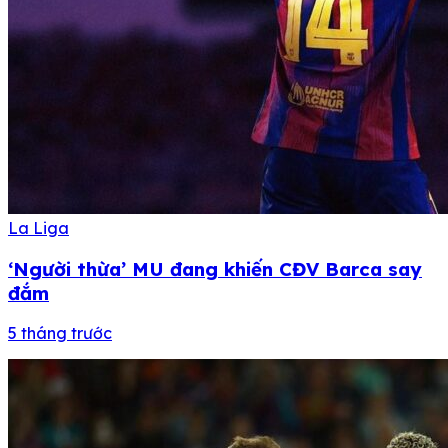
La Liga
‘Người thừa’ MU đang khiến CĐV Barca say
đắm
5 tháng trước