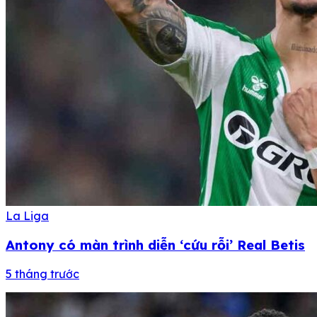
La Liga
Antony có màn trình diễn ‘cứu rỗi’ Real Betis
5 tháng trước