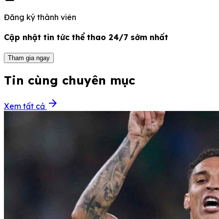
Đăng ký thành viên
Cập nhật tin tức thể thao 24/7 sớm nhất
Tham gia ngay
Tin cùng chuyên mục
arrow_forward
Xem tất cả