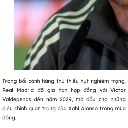
Trong bối cảnh hàng thủ thiếu hụt nghiêm trọng,
Real Madrid đã gia hạn hợp đồng với Victor
Valdepenas đến năm 2029, mở đầu cho những
điều chỉnh quan trọng của Xabi Alonso trong mùa
đông.