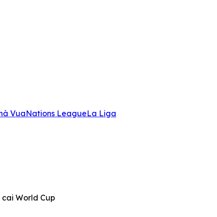
hà Vua
Nations League
La Liga
cai World Cup