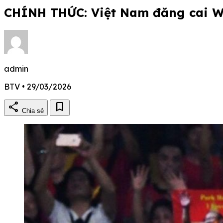
CHÍNH THỨC: Việt Nam đăng cai W
admin
BTV • 29/03/2026
share
bookmark
Chia sẻ