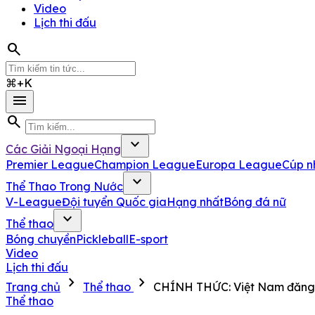
Video
Lịch thi đấu
search
⌘+K
menu
search
expand_more
Các Giải Ngoại Hạng
Premier League
Champion League
Europa League
Cúp n
expand_more
Thể Thao Trong Nước
V-League
Đội tuyển Quốc gia
Hạng nhất
Bóng đá nữ
expand_more
Thể thao
Bóng chuyền
Pickleball
E-sport
Video
Lịch thi đấu
chevron_right
chevron_right
Trang chủ
Thể thao
CHÍNH THỨC: Việt Nam đăng 
Thể thao