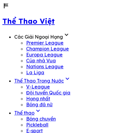
sports_score
Thể Thao Việt
expand_more
Các Giải Ngoại Hạng
Premier League
Champion League
Europa League
Cúp nhà Vua
Nations League
La Liga
expand_more
Thể Thao Trong Nước
V-League
Đội tuyển Quốc gia
Hạng nhất
Bóng đá nữ
expand_more
Thể thao
Bóng chuyền
Pickleball
E-sport