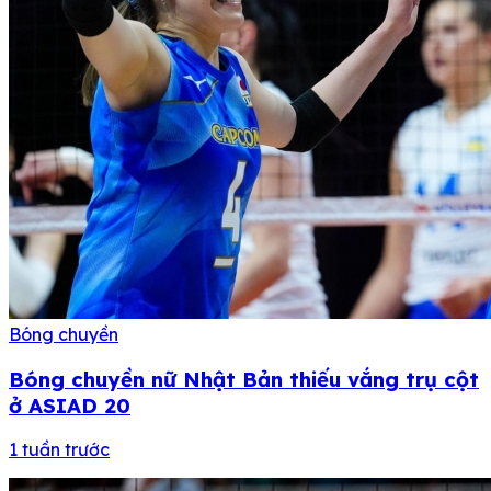
Bóng chuyền
Bóng chuyền nữ Nhật Bản thiếu vắng trụ cột
ở ASIAD 20
1 tuần trước