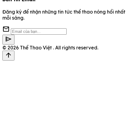
Đăng ký để nhận những tin tức thể thao nóng hổi nhất
mỗi sáng.
mail
send
© 2026
Thể Thao Việt
. All rights reserved.
arrow_upward