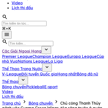
Video
Lịch thi đấu
search
⌘+K
menu
search
expand_more
Các Giải Ngoại Hạng
Premier League
Champion League
Europa League
Cúp
nhà Vua
Nations League
La Liga
expand_more
Thể Thao Trong Nước
V-League
Đội tuyển Quốc gia
Hạng nhất
Bóng đá nữ
expand_more
Thể thao
Bóng chuyền
Pickleball
E-sport
Video
Lịch thi đấu
chevron_right
chevron_right
Trang chủ
Bóng chuyền
Chủ công Thanh Thúy
gánh vác Gunma Green Wings, tỏa sáng trước á quân