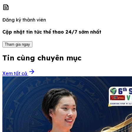
news
Đăng ký thành viên
Cập nhật tin tức thể thao 24/7 sớm nhất
Tham gia ngay
Tin cùng chuyên mục
arrow_forward
Xem tất cả