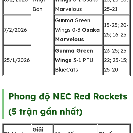
Bản
Marvelous
25-21
Gunma Green
15-25; 20-
7/2/2026
Wings 0-3
Osaka
25; 16-25
Marvelous
Gunma Green
23-25; 25-
25/1/2026
Wings
3-1 PFU
22; 25-15;
BlueCats
25-20
Phong độ NEC Red Rockets
(5 trận gần nhất)
Giải