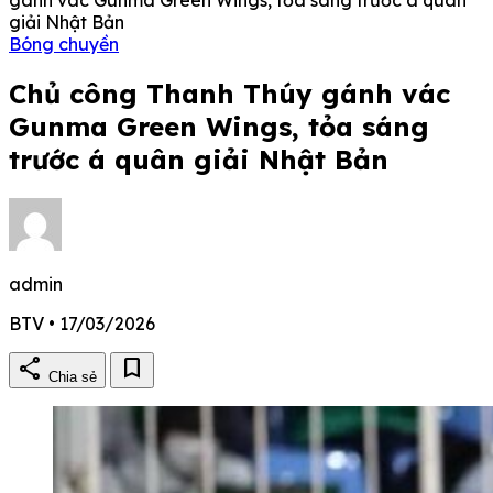
giải Nhật Bản
Bóng chuyền
Chủ công Thanh Thúy gánh vác
Gunma Green Wings, tỏa sáng
trước á quân giải Nhật Bản
admin
BTV • 17/03/2026
share
bookmark
Chia sẻ