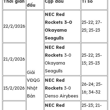
Thời gian
Cặp đấu
Tỉ số
đấu
NEC Red
Rockets 3-0
25-22; 27-
22/2/2026
Okayama
25; 25-23
Seagulls
NEC Red
Rockets
3-0
25-22; 25-
21/2/2026
Okayama
15; 25-23
Seagulls
Giải
VĐQG
NEC Red
26-24; 25-
15/2/2026
Nhật
Rockets
3-0
16; 34-32
Bản
Denso Airybees
NEC Red
25-23; 21-