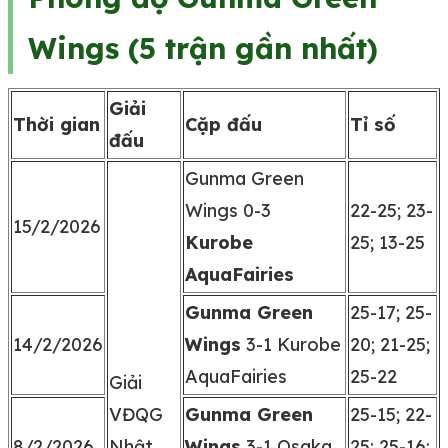
Wings (5 trận gần nhất)
Giải
Thời gian
Cặp đấu
Tỉ số
đấu
Gunma Green
Wings 0-3
22-25; 23-
15/2/2026
Kurobe
25; 13-25
AquaFairies
Gunma Green
25-17; 25-
14/2/2026
Wings
3-1 Kurobe
20; 21-25;
AquaFairies
25-22
Giải
VĐQG
Gunma Green
25-15; 22-
8/2/2026
Nhật
Wings
3-1 Osaka
25; 25-16;