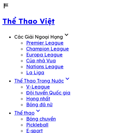
sports_score
Thể Thao Việt
expand_more
Các Giải Ngoại Hạng
Premier League
Champion League
Europa League
Cúp nhà Vua
Nations League
La Liga
expand_more
Thể Thao Trong Nước
V-League
Đội tuyển Quốc gia
Hạng nhất
Bóng đá nữ
expand_more
Thể thao
Bóng chuyền
Pickleball
E-sport