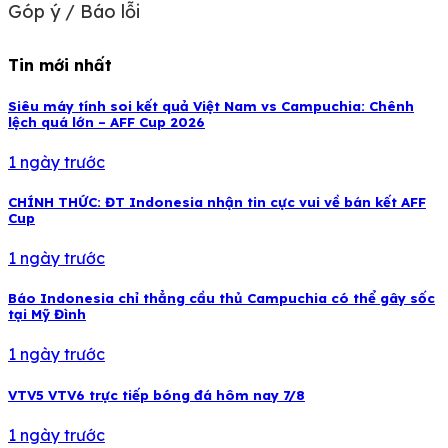
Góp ý / Báo lỗi
Tin mới nhất
Siêu máy tính soi kết quả Việt Nam vs Campuchia: Chênh
lệch quá lớn – AFF Cup 2026
1 ngày trước
CHÍNH THỨC: ĐT Indonesia nhận tin cực vui về bán kết AFF
Cup
1 ngày trước
Báo Indonesia chỉ thẳng cầu thủ Campuchia có thể gây sốc
tại Mỹ Đình
1 ngày trước
VTV5 VTV6 trực tiếp bóng đá hôm nay 7/8
1 ngày trước