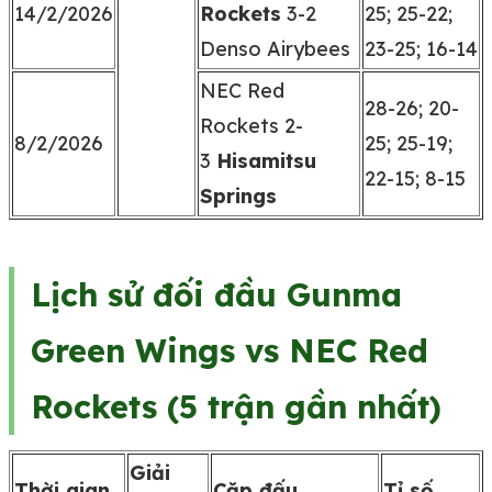
14/2/2026
Rockets
3-2
25; 25-22;
Denso Airybees
23-25; 16-14
NEC Red
28-26; 20-
Rockets 2-
8/2/2026
25; 25-19;
3
Hisamitsu
22-15; 8-15
Springs
Lịch sử đối đầu Gunma
Green Wings vs NEC Red
Rockets (5 trận gần nhất)
Giải
Thời gian
Cặp đấu
Tỉ số