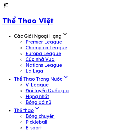
sports_score
Thể Thao Việt
expand_more
Các Giải Ngoại Hạng
Premier League
Champion League
Europa League
Cúp nhà Vua
Nations League
La Liga
expand_more
Thể Thao Trong Nước
V-League
Đội tuyển Quốc gia
Hạng nhất
Bóng đá nữ
expand_more
Thể thao
Bóng chuyền
Pickleball
E-sport