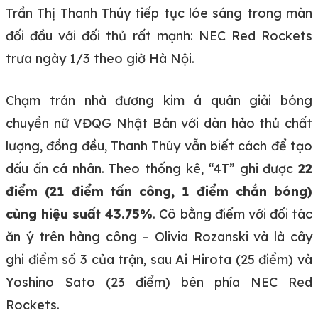
Trần Thị Thanh Thúy tiếp tục lóe sáng trong màn
đối đầu với đối thủ rất mạnh: NEC Red Rockets
trưa ngày 1/3 theo giờ Hà Nội.
Chạm trán nhà đương kim á quân giải bóng
chuyền nữ VĐQG Nhật Bản với dàn hảo thủ chất
lượng, đồng đều, Thanh Thúy vẫn biết cách để tạo
dấu ấn cá nhân. Theo thống kê, “4T” ghi được
22
điểm (21 điểm tấn công, 1 điểm chắn bóng)
cùng hiệu suất 43.75%
. Cô bằng điểm với đối tác
ăn ý trên hàng công – Olivia Rozanski và là cây
ghi điểm số 3 của trận, sau Ai Hirota (25 điểm) và
Yoshino Sato (23 điểm) bên phía NEC Red
Rockets.