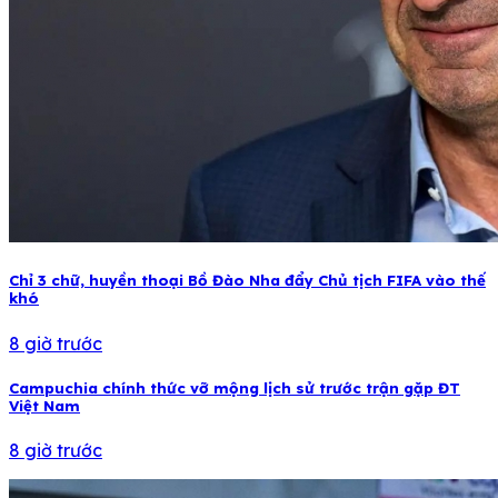
Chỉ 3 chữ, huyền thoại Bồ Đào Nha đẩy Chủ tịch FIFA vào thế
khó
8 giờ trước
Campuchia chính thức vỡ mộng lịch sử trước trận gặp ĐT
Việt Nam
8 giờ trước