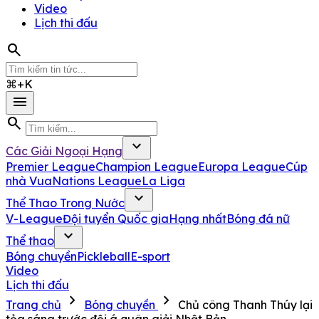
Video
Lịch thi đấu
search
⌘+K
menu
search
expand_more
Các Giải Ngoại Hạng
Premier League
Champion League
Europa League
Cúp
nhà Vua
Nations League
La Liga
expand_more
Thể Thao Trong Nước
V-League
Đội tuyển Quốc gia
Hạng nhất
Bóng đá nữ
expand_more
Thể thao
Bóng chuyền
Pickleball
E-sport
Video
Lịch thi đấu
chevron_right
chevron_right
Trang chủ
Bóng chuyền
Chủ công Thanh Thúy lại
tỏa sáng trước đội á quân giải Nhật Bản