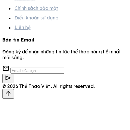
Chính sách bảo mật
Điều khoản sử dụng
Liên hệ
Bản tin Email
Đăng ký để nhận những tin tức thể thao nóng hổi nhất
mỗi sáng.
mail
send
© 2026
Thể Thao Việt
. All rights reserved.
arrow_upward