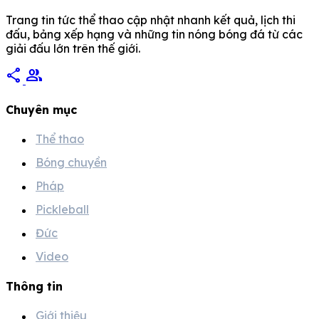
Trang tin tức thể thao cập nhật nhanh kết quả, lịch thi
đấu, bảng xếp hạng và những tin nóng bóng đá từ các
giải đấu lớn trên thế giới.
share
group
Chuyên mục
Thể thao
Bóng chuyền
Pháp
Pickleball
Đức
Video
Thông tin
Giới thiệu