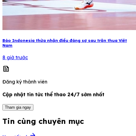
Báo Indonesia thừa nhận điều đáng sợ sau trận thua Việt
Nam
8 giờ trước
news
Đăng ký thành viên
Cập nhật tin tức thể thao 24/7 sớm nhất
Tham gia ngay
Tin cùng chuyên mục
arrow_forward