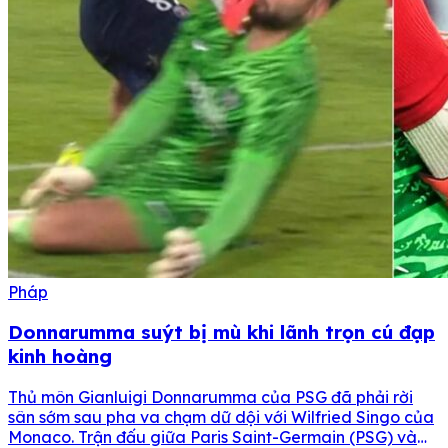
Pháp
Donnarumma suýt bị mù khi lãnh trọn cú đạp
kinh hoàng
Thủ môn Gianluigi Donnarumma của PSG đã phải rời
sân sớm sau pha va chạm dữ dội với Wilfried Singo của
Monaco. Trận đấu giữa Paris Saint-Germain (PSG) và