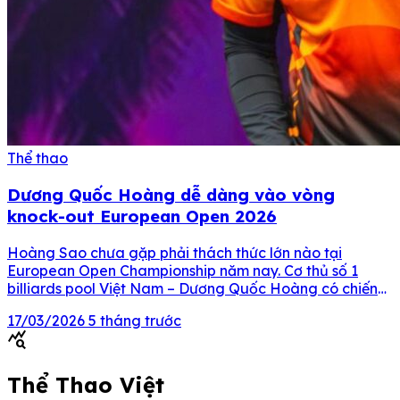
Thể thao
Dương Quốc Hoàng dễ dàng vào vòng
knock-out European Open 2026
Hoàng Sao chưa gặp phải thách thức lớn nào tại
European Open Championship năm nay. Cơ thủ số 1
billiards pool Việt Nam – Dương Quốc Hoàng có chiến
thắng dễ dàng ở trận ra quân European Open
17/03/2026
5 tháng trước
Championship 2026 diễn ra tại Sarajevo, Bosnia &
query_stats
Herzegovina chiều ngày 11/3 theo giờ Hà Nội. Đối […]
Thể Thao Việt