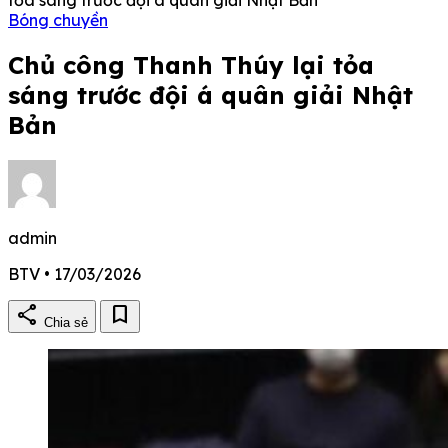
Bóng chuyền
Chủ công Thanh Thúy lại tỏa
sáng trước đội á quân giải Nhật
Bản
admin
BTV • 17/03/2026
share
bookmark
Chia sẻ