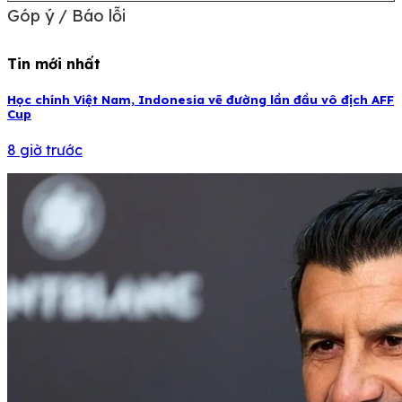
Góp ý / Báo lỗi
Tin mới nhất
Học chính Việt Nam, Indonesia vẽ đường lần đầu vô địch AFF
Cup
8 giờ trước