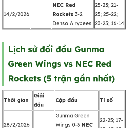
NEC Red
25-23; 21-
14/2/2026
Rockets
3-2
25; 25-22;
Denso Airybees
23-25; 16-14
Lịch sử đối đầu Gunma
Green Wings vs NEC Red
Rockets (5 trận gần nhất)
Giải
Thời gian
Cặp đấu
Tỉ số
đấu
Gunma Green
22-25; 17-
28/2/2026
Wings 0-3
NEC