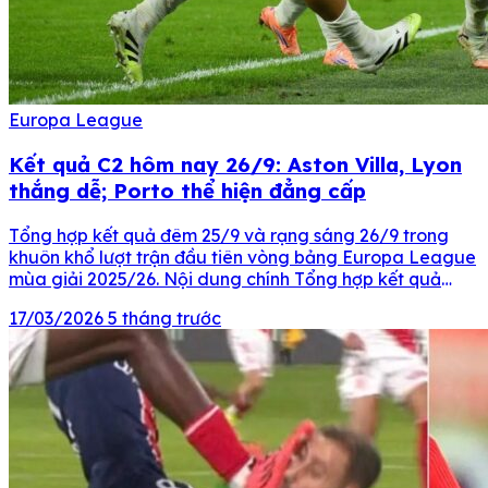
Europa League
Kết quả C2 hôm nay 26/9: Aston Villa, Lyon
thắng dễ; Porto thể hiện đẳng cấp
Tổng hợp kết quả đêm 25/9 và rạng sáng 26/9 trong
khuôn khổ lượt trận đầu tiên vòng bảng Europa League
mùa giải 2025/26. Nội dung chính Tổng hợp kết quả
Europa League đêm 25/9 và rạng sáng 26/9 Tổng hợp
17/03/2026
5 tháng trước
kết quả Europa League đêm 25/9 và rạng sáng 26/9
Thời gian Kết quả […]