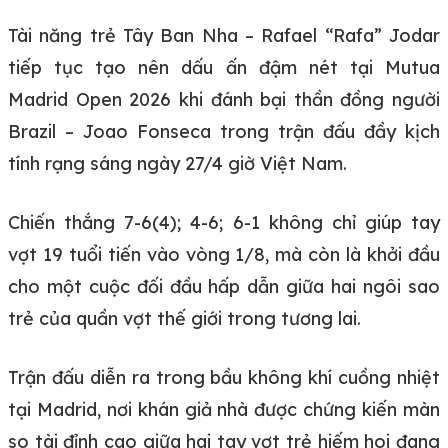
Tài năng trẻ Tây Ban Nha – Rafael “Rafa” Jodar
tiếp tục tạo nên dấu ấn đậm nét tại Mutua
Madrid Open 2026 khi đánh bại thần đồng người
Brazil – Joao Fonseca trong trận đấu đầy kịch
tính rạng sáng ngày 27/4 giờ Việt Nam.
Chiến thắng 7-6(4); 4-6; 6-1 không chỉ giúp tay
vợt 19 tuổi tiến vào vòng 1/8, mà còn là khởi đầu
cho một cuộc đối đầu hấp dẫn giữa hai ngôi sao
trẻ của quần vợt thế giới trong tương lai.
Trận đấu diễn ra trong bầu không khí cuồng nhiệt
tại Madrid, nơi khán giả nhà được chứng kiến màn
so tài đỉnh cao giữa hai tay vợt trẻ hiếm hoi đang