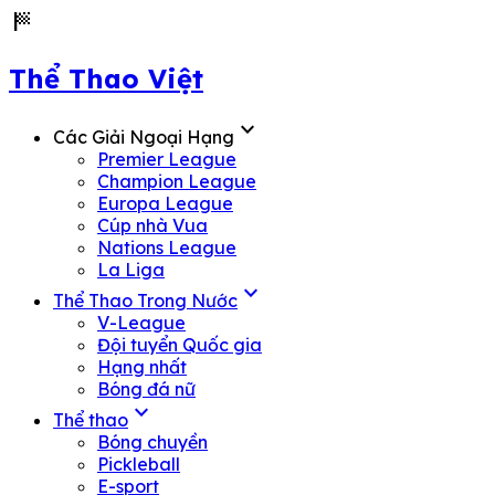
sports_score
Thể Thao Việt
expand_more
Các Giải Ngoại Hạng
Premier League
Champion League
Europa League
Cúp nhà Vua
Nations League
La Liga
expand_more
Thể Thao Trong Nước
V-League
Đội tuyển Quốc gia
Hạng nhất
Bóng đá nữ
expand_more
Thể thao
Bóng chuyền
Pickleball
E-sport