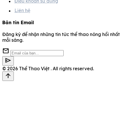
Điều khoản sử dụng
Liên hệ
Bản tin Email
Đăng ký để nhận những tin tức thể thao nóng hổi nhất
mỗi sáng.
mail
send
© 2026
Thể Thao Việt
. All rights reserved.
arrow_upward