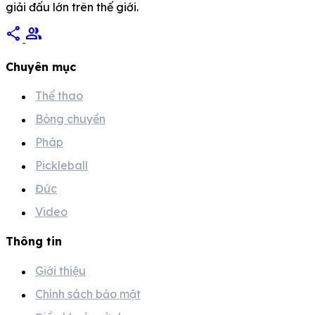
giải đấu lớn trên thế giới.
share
group
Chuyên mục
Thể thao
Bóng chuyền
Pháp
Pickleball
Đức
Video
Thông tin
Giới thiệu
Chính sách bảo mật