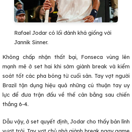
Rafael Jodar có lối đánh khá giống với
Jannik Sinner.
Không chấp nhận thất bại, Fonseca vùng lên
mạnh mẽ ở set hai khi sớm giành break và kiểm
soát tốt các pha bóng từ cuối sân. Tay vợt người
Brazil tận dụng hiệu quả những cú thuận tay uy
lực để đưa trận đấu về thế cân bằng sau chiến
thắng 6-4.
Dẫu vậy, ở set quyết định, Jodar cho thấy bản lĩnh
vượt trội. Tay vợt chủ nhà giành break ngay game