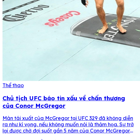
Thể thao
Chủ tịch UFC báo tin xấu về chấn thương
của Conor McGregor
Màn tái xuất của McGregor tại UFC 329 đã không diễn
ra như kì vọng, nếu không muốn nói là thảm họa. Sự trở
lại được chờ đợi suốt gần 5 năm của Conor McGregor
đã khép lại theo cách không ai mong muốn khi võ sĩ