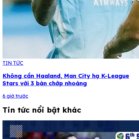
TIN TỨC
Không cần Haaland, Man City hạ K-League
Stars với 3 bàn chớp nhoáng
6 giờ trước
Tin tức nổi bật khác