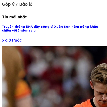
Góp ý / Báo lỗi
Tin mới nhất
Truyền thông ĐNÁ dậy sóng vì Xuân Son hâm nóng khẩu
chiến với Indonesia
5 giờ trước