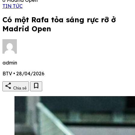
TIN TỨC
Có một Rafa tỏa sáng rực rỡ ở
Madrid Open
admin
BTV • 28/04/2026
share
bookmark
Chia sẻ