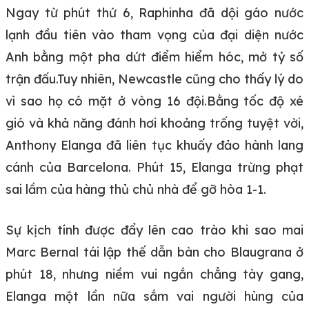
Ngay từ phút thứ 6, Raphinha đã dội gáo nước
lạnh đầu tiên vào tham vọng của đại diện nước
Anh bằng một pha dứt điểm hiểm hóc, mở tỷ số
trận đấu.Tuy nhiên, Newcastle cũng cho thấy lý do
vì sao họ có mặt ở vòng 16 đội.Bằng tốc độ xé
gió và khả năng đánh hơi khoảng trống tuyệt vời,
Anthony Elanga đã liên tục khuấy đảo hành lang
cánh của Barcelona. Phút 15, Elanga trừng phạt
sai lầm của hàng thủ chủ nhà để gỡ hòa 1-1.
Sự kịch tính được đẩy lên cao trào khi sao mai
Marc Bernal tái lập thế dẫn bàn cho Blaugrana ở
phút 18, nhưng niềm vui ngắn chẳng tày gang,
Elanga một lần nữa sắm vai người hùng của