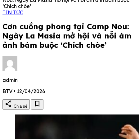
‘Chích chòe’
TIN TỨC
Cơn cuồng phong tại Camp Nou:
Ngày La Masia mở hội và nỗi ám
ảnh bám buộc ‘Chích chòe’
admin
BTV • 12/04/2026
share
bookmark
Chia sẻ