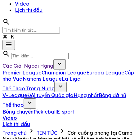
Video
Lịch thi đấu
search
⌘+K
menu
search
expand_more
Các Giải Ngoại Hạng
Premier League
Champion League
Europa League
Cúp
nhà Vua
Nations League
La Liga
expand_more
Thể Thao Trong Nước
V-League
Đội tuyển Quốc gia
Hạng nhất
Bóng đá nữ
expand_more
Thể thao
Bóng chuyền
Pickleball
E-sport
Video
Lịch thi đấu
chevron_right
chevron_right
Trang chủ
TIN TỨC
Cơn cuồng phong tại Camp
Nou: Ngày La Masia mở hội và nỗi ám ảnh bám buộc