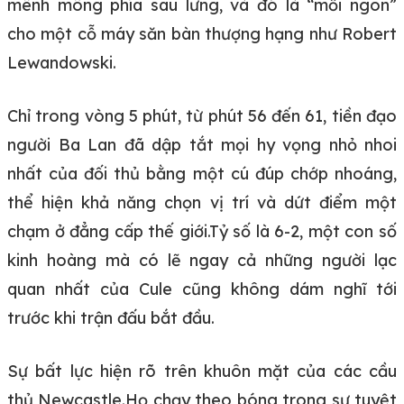
mênh mông phía sau lưng, và đó là “mồi ngon”
cho một cỗ máy săn bàn thượng hạng như Robert
Lewandowski.
Chỉ trong vòng 5 phút, từ phút 56 đến 61, tiền đạo
người Ba Lan đã dập tắt mọi hy vọng nhỏ nhoi
nhất của đối thủ bằng một cú đúp chớp nhoáng,
thể hiện khả năng chọn vị trí và dứt điểm một
chạm ở đẳng cấp thế giới.Tỷ số là 6-2, một con số
kinh hoàng mà có lẽ ngay cả những người lạc
quan nhất của Cule cũng không dám nghĩ tới
trước khi trận đấu bắt đầu.
Sự bất lực hiện rõ trên khuôn mặt của các cầu
thủ Newcastle.Họ chạy theo bóng trong sự tuyệt