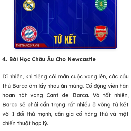
4. Bài Học Châu Âu Cho Newcastle
Dĩ nhiên, khi tiếng còi mãn cuộc vang lên, các cầu
thủ Barca ôm lấy nhau ăn mừng. Cổ động viên hân
hoan hát vang Cant del Barca. Và tất nhiên,
Barca sẽ phải cẩn trọng rất nhiều ở vòng tứ kết
với 1 đối thủ mạnh, cần gia cố hàng thủ và một
chiến thuật hợp lý.