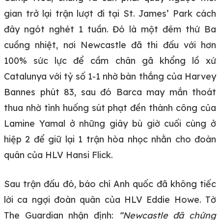
gian trở lại trận lượt đi tại St. James’ Park cách
đây ngót nghét 1 tuần. Đó là một đêm thứ Ba
cuồng nhiệt, nơi Newcastle đã thi đấu với hơn
100% sức lực để cầm chân gã khổng lồ xứ
Catalunya với tỷ số 1-1 nhờ bàn thắng của Harvey
Bannes phút 83, sau đó Barca may mắn thoát
thua nhờ tình huống sút phạt đền thành công của
Lamine Yamal ở những giây bù giờ cuối cùng ở
hiệp 2 để giữ lại 1 trận hòa nhọc nhằn cho đoàn
quân của HLV Hansi Flick.
Sau trận đấu đó, báo chí Anh quốc đã không tiếc
lời ca ngợi đoàn quân của HLV Eddie Howe. Tờ
The Guardian nhận định:
“Newcastle đã chứng