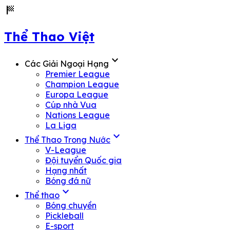
sports_score
Thể Thao Việt
expand_more
Các Giải Ngoại Hạng
Premier League
Champion League
Europa League
Cúp nhà Vua
Nations League
La Liga
expand_more
Thể Thao Trong Nước
V-League
Đội tuyển Quốc gia
Hạng nhất
Bóng đá nữ
expand_more
Thể thao
Bóng chuyền
Pickleball
E-sport