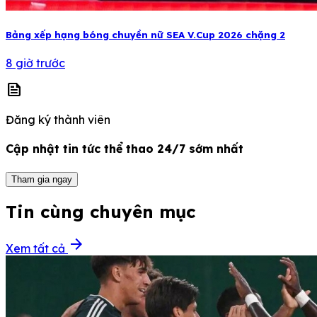
Bảng xếp hạng bóng chuyền nữ SEA V.Cup 2026 chặng 2
8 giờ trước
news
Đăng ký thành viên
Cập nhật tin tức thể thao 24/7 sớm nhất
Tham gia ngay
Tin cùng chuyên mục
arrow_forward
Xem tất cả