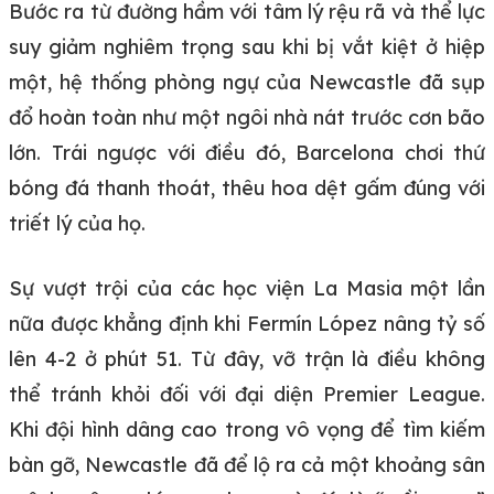
Bước ra từ đường hầm với tâm lý rệu rã và thể lực
suy giảm nghiêm trọng sau khi bị vắt kiệt ở hiệp
một, hệ thống phòng ngự của Newcastle đã sụp
đổ hoàn toàn như một ngôi nhà nát trước cơn bão
lớn. Trái ngược với điều đó, Barcelona chơi thứ
bóng đá thanh thoát, thêu hoa dệt gấm đúng với
triết lý của họ.
Sự vượt trội của các học viện La Masia một lần
nữa được khẳng định khi Fermín López nâng tỷ số
lên 4-2 ở phút 51. Từ đây, vỡ trận là điều không
thể tránh khỏi đối với đại diện Premier League.
Khi đội hình dâng cao trong vô vọng để tìm kiếm
bàn gỡ, Newcastle đã để lộ ra cả một khoảng sân