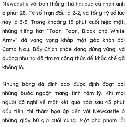
Newcastle với bàn thắng thứ hai của cá nhân anh
ở phút 28. Tỷ số trận đấu là 2-2, và tổng tỷ số lúc
này là 3-3. Trong khoảng 15 phút cuối hiệp một,
những tiếng hát “Toon, Toon, Black and White
Army” đã vang vọng khắp một góc khán đài
Camp Nou. Bầy Chích chòe đang đứng vững, và
dường như họ đã tìm ra công thức để khắc chế gã
khổng lồ.
Nhưng bóng đá đỉnh cao được định đoạt bởi
những bước ngoặt mang tính tâm lý. Khi mọi
người đã nghĩ về một kết quả hòa sau 45 phút
đầu tiên, thì thảm họa ập đến với Newcastle ở
những giây bù giờ cuối cùng. Một pha phạm lỗi