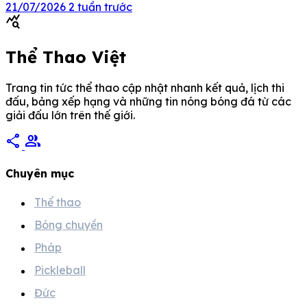
21/07/2026
2 tuần trước
Super 1000 China Open 2026 diễn ra […]
query_stats
Thể Thao Việt
Trang tin tức thể thao cập nhật nhanh kết quả, lịch thi
đấu, bảng xếp hạng và những tin nóng bóng đá từ các
giải đấu lớn trên thế giới.
share
group
Chuyên mục
Thể thao
Bóng chuyền
Pháp
Pickleball
Đức