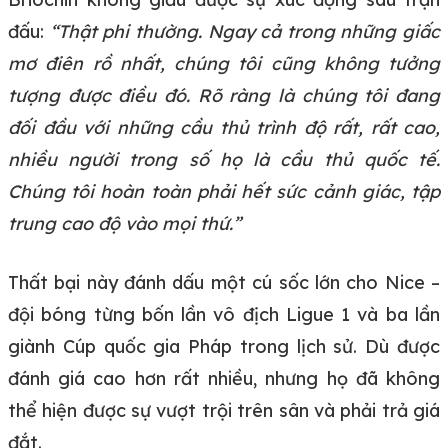
đấu:
“Thật phi thường. Ngay cả trong những giấc
mơ điên rồ nhất, chúng tôi cũng không tưởng
tượng được điều đó. Rõ ràng là chúng tôi đang
đối đầu với những cầu thủ trình độ rất, rất cao,
nhiều người trong số họ là cầu thủ quốc tế.
Chúng tôi hoàn toàn phải hết sức cảnh giác, tập
trung cao độ vào mọi thứ.”
Thất bại này đánh dấu một cú sốc lớn cho Nice –
đội bóng từng bốn lần vô địch Ligue 1 và ba lần
giành Cúp quốc gia Pháp trong lịch sử. Dù được
đánh giá cao hơn rất nhiều, nhưng họ đã không
thể hiện được sự vượt trội trên sân và phải trả giá
đắt.