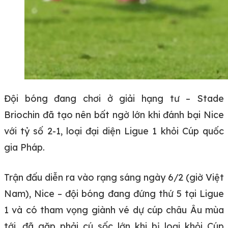
Đội bóng đang chơi ở giải hạng tư – Stade
Briochin đã tạo nên bất ngờ lớn khi đánh bại Nice
với tỷ số 2-1, loại đại diện Ligue 1 khỏi Cúp quốc
gia Pháp.
Trận đấu diễn ra vào rạng sáng ngày 6/2 (giờ Việt
Nam), Nice – đội bóng đang đứng thứ 5 tại Ligue
1 và có tham vọng giành vé dự cúp châu Âu mùa
tới, đã gặp phải cú sốc lớn khi bị loại khỏi Cúp