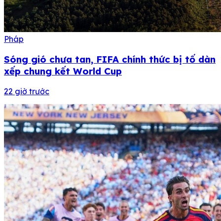
Pháp
Sóng gió chưa tan, FIFA chính thức bị tố dàn
xếp chung kết World Cup
22 giờ trước