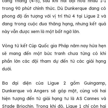
căng thẳng (4-5), sau khi hai đội hòa nhau 1-1
trong 90 phút chính thức. Dù Dunkerque đang có
phong độ ấn tượng với vị trí thứ 4 tại Ligue 2 và
đang trong cuộc đua thăng hạng, nhưng kết quả
này vẫn được xem là một bất ngờ lớn.
Vòng tứ kết Cúp Quốc gia Pháp năm nay hứa hẹn
sẽ mang đến một bức tranh chưa từng có khi
phần lớn các đội tham dự đến từ các giải hạng
dưới.
Ba đại diện của Ligue 2 gồm Guingamp,
Dunkerque và Angers sẽ góp mặt, cùng với hai
hiện tượng đến từ giải hạng tư là AS Cannes và
Stade Briochin. Trong khi đó, Ligue 1 chỉ còn hai