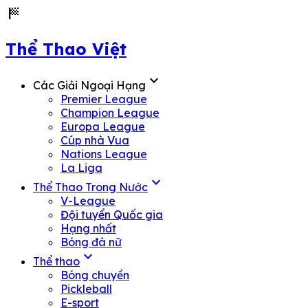
sports_score
Thể Thao Việt
expand_more
Các Giải Ngoại Hạng
Premier League
Champion League
Europa League
Cúp nhà Vua
Nations League
La Liga
expand_more
Thể Thao Trong Nước
V-League
Đội tuyển Quốc gia
Hạng nhất
Bóng đá nữ
expand_more
Thể thao
Bóng chuyền
Pickleball
E-sport