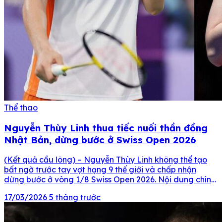
Thể thao
Nguyễn Thùy Linh thua tiếc nuối thần đồng
Nhật Bản, dừng bước ở Swiss Open 2026
(Kết quả cầu lông) – Nguyễn Thùy Linh không thể tạo
bất ngờ trước tay vợt hạng 9 thế giới và chấp nhận
dừng bước ở vòng 1/8 Swiss Open 2026. Nội dung chính
Cầu lông Nguyễn Thùy Linh vs Tomoka Miyazaki diễn ra
17/03/2026
5 tháng trước
lúc mấy giờ? Phong độ Nguyễn Thùy Linh (5 trận gần
[…]