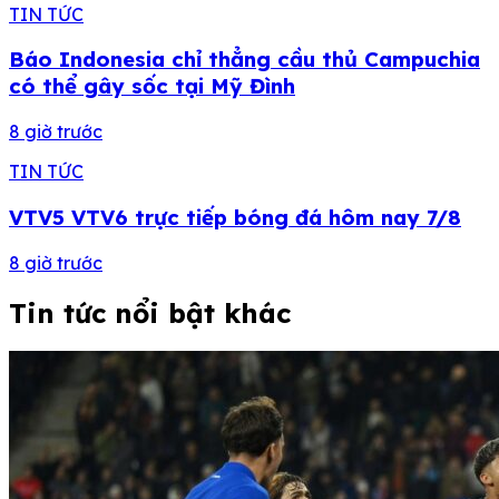
TIN TỨC
Báo Indonesia chỉ thẳng cầu thủ Campuchia
có thể gây sốc tại Mỹ Đình
8 giờ trước
TIN TỨC
VTV5 VTV6 trực tiếp bóng đá hôm nay 7/8
8 giờ trước
Tin tức nổi bật khác