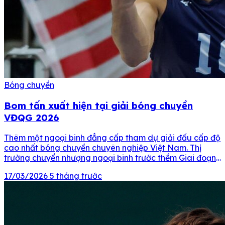
Bóng chuyền
Bom tấn xuất hiện tại giải bóng chuyền
VĐQG 2026
Thêm một ngoại binh đẳng cấp tham dự giải đấu cấp độ
cao nhất bóng chuyền chuyên nghiệp Việt Nam. Thị
trường chuyển nhượng ngoại binh trước thềm Giai đoạn
1 Giải Bóng chuyền Vô địch Quốc gia 2026 tiếp tục sôi
17/03/2026
5 tháng trước
động khi Sanest Khánh Hòa chính thức công bố bản hợp
đồng với […]