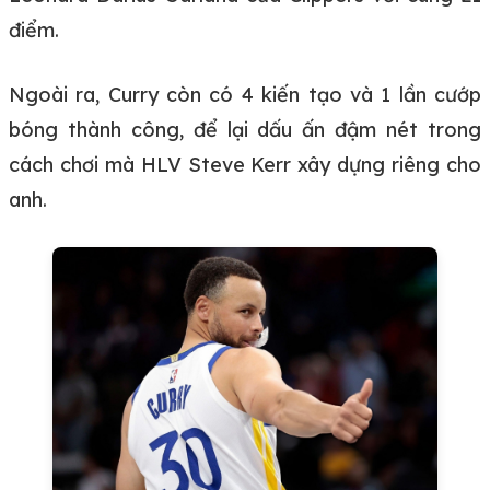
điểm.
Ngoài ra, Curry còn có 4 kiến tạo và 1 lần cướp
bóng thành công, để lại dấu ấn đậm nét trong
cách chơi mà HLV Steve Kerr xây dựng riêng cho
anh.