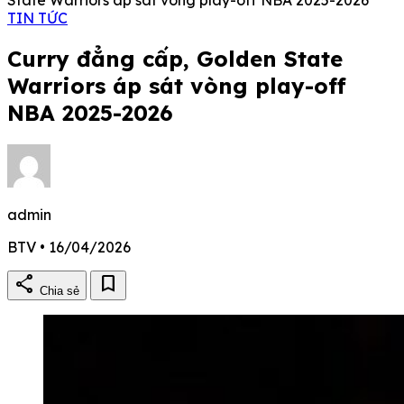
TIN TỨC
Curry đẳng cấp, Golden State
Warriors áp sát vòng play-off
NBA 2025-2026
admin
BTV • 16/04/2026
share
bookmark
Chia sẻ