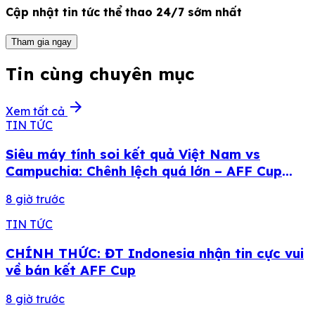
Cập nhật tin tức thể thao 24/7 sớm nhất
Tham gia ngay
Tin cùng chuyên mục
arrow_forward
Xem tất cả
TIN TỨC
Siêu máy tính soi kết quả Việt Nam vs
Campuchia: Chênh lệch quá lớn – AFF Cup
2026
8 giờ trước
TIN TỨC
CHÍNH THỨC: ĐT Indonesia nhận tin cực vui
về bán kết AFF Cup
8 giờ trước