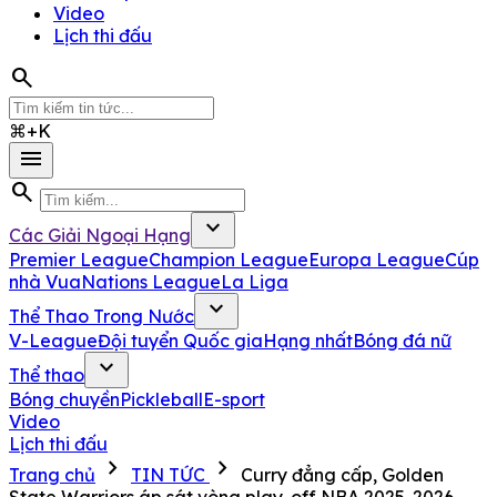
Video
Lịch thi đấu
search
⌘+K
menu
search
expand_more
Các Giải Ngoại Hạng
Premier League
Champion League
Europa League
Cúp
nhà Vua
Nations League
La Liga
expand_more
Thể Thao Trong Nước
V-League
Đội tuyển Quốc gia
Hạng nhất
Bóng đá nữ
expand_more
Thể thao
Bóng chuyền
Pickleball
E-sport
Video
Lịch thi đấu
chevron_right
chevron_right
Trang chủ
TIN TỨC
Curry đẳng cấp, Golden
State Warriors áp sát vòng play-off NBA 2025-2026