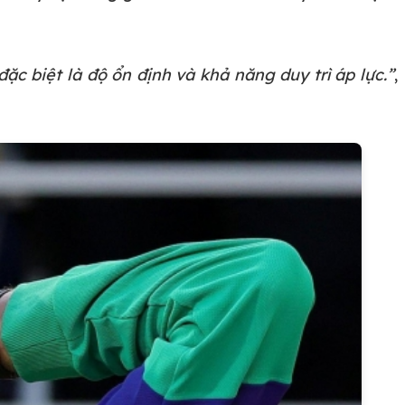
ặc biệt là độ ổn định và khả năng duy trì áp lực.”
,