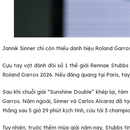
Jannik Sinner chỉ còn thiếu danh hiệu Roland Garr
Cựu tay vợt đánh đôi số 1 thế giới Rennae Stubbs 
Roland Garros 2026. Nếu đăng quang tại Paris, tay
Sau khi chuỗi giải “Sunshine Double” khép lại, tâ
Garros. Năm ngoái, Sinner và Carlos Alcaraz đã tạ
thắng sau 5 giờ 29 phút kịch tính, cứu tới 3 champ
Tuy nhiên, trước thềm mùa giải năm nay, Stubbs ti