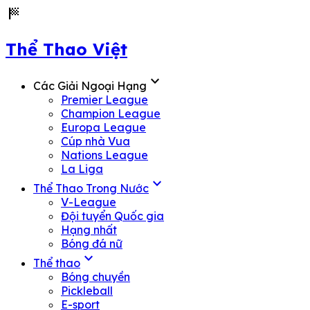
sports_score
Thể Thao Việt
expand_more
Các Giải Ngoại Hạng
Premier League
Champion League
Europa League
Cúp nhà Vua
Nations League
La Liga
expand_more
Thể Thao Trong Nước
V-League
Đội tuyển Quốc gia
Hạng nhất
Bóng đá nữ
expand_more
Thể thao
Bóng chuyền
Pickleball
E-sport