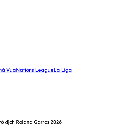
hà Vua
Nations League
La Liga
ẽ vô địch Roland Garros 2026