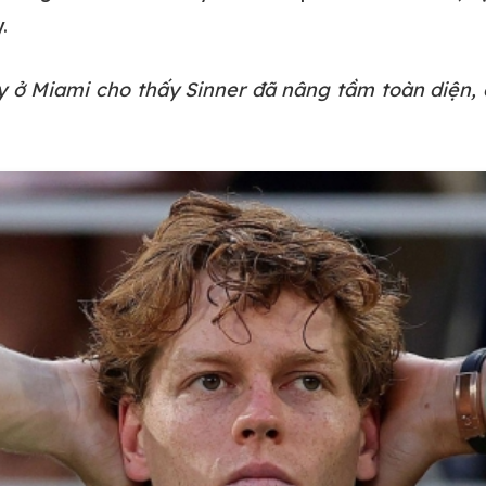
.
ấy ở Miami cho thấy Sinner đã nâng tầm toàn diện, đ