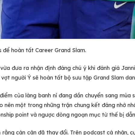
os để hoàn tất Career Grand Slam.
vừa đưa ra nhận định đáng chú ý khi đánh giá Jann
 vợt người Ý sẽ hoàn tất bộ sưu tập Grand Slam dan
m điểm của làng banh nỉ đang dần chuyển sang mùa s
o nên một trong những trận chung kết đáng nhớ nhất
ionship point và ngược dòng ngoạn mục từ thế bị dẫn
n rằng cán cân đã thay đổi. Trên podcast cá nhân,