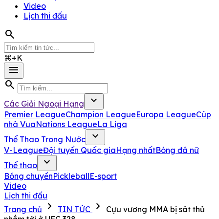
Video
Lịch thi đấu
search
⌘+K
menu
search
expand_more
Các Giải Ngoại Hạng
Premier League
Champion League
Europa League
Cúp
nhà Vua
Nations League
La Liga
expand_more
Thể Thao Trong Nước
V-League
Đội tuyển Quốc gia
Hạng nhất
Bóng đá nữ
expand_more
Thể thao
Bóng chuyền
Pickleball
E-sport
Video
Lịch thi đấu
chevron_right
chevron_right
Trang chủ
TIN TỨC
Cựu vương MMA bị sát thủ
nhắm tới ở UFC 328