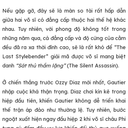
Nếu gặp gỡ, đây sẽ là màn so tài rất hấp dẫn
giữa hai võ sĩ có đẳng cấp thuộc hai thế hệ khác
nhau. Tuy nhiên, với phong độ không tốt trong
những năm qua, cả đẳng cấp và độ cứng của cằm
đều đã ra xa thời đỉnh cao, sẽ là rất khó để “The
Last Stylebender” giải mã được võ sĩ mang biệt
danh
“Sát thủ thầm lặng”
(The Silent Assassin).
Ở chiến thắng trước Ozzy Diaz mới nhất, Gautier
nhập cuộc khá thận trọng. Diaz chơi kín kẽ trong
hiệp đầu tiên, khiến Gautier không dễ triển khai
thế trận áp đảo như thường lệ. Tuy nhiên, bước
ngoặt xuất hiện ngay đầu hiệp 2 khi võ sĩ châu Phi