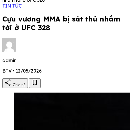
TIN TỨC
Cựu vương MMA bị sát thủ nhắm
tới ở UFC 328
admin
BTV • 12/05/2026
share
bookmark
Chia sẻ