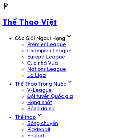
sports_score
Thể Thao Việt
expand_more
Các Giải Ngoại Hạng
Premier League
Champion League
Europa League
Cúp nhà Vua
Nations League
La Liga
expand_more
Thể Thao Trong Nước
V-League
Đội tuyển Quốc gia
Hạng nhất
Bóng đá nữ
expand_more
Thể thao
Bóng chuyền
Pickleball
E-sport