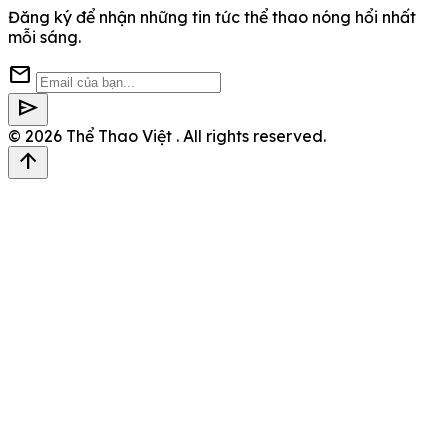
Đăng ký để nhận những tin tức thể thao nóng hổi nhất
mỗi sáng.
mail
send
© 2026
Thể Thao Việt
. All rights reserved.
arrow_upward