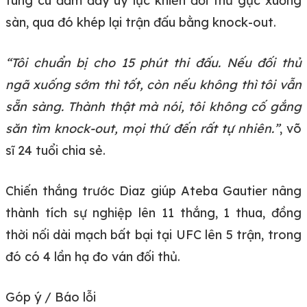
tung cú đấm đầy uy lực khiến đối thủ gục xuống
sàn, qua đó khép lại trận đấu bằng knock-out.
“Tôi chuẩn bị cho 15 phút thi đấu. Nếu đối thủ
ngã xuống sớm thì tốt, còn nếu không thì tôi vẫn
sẵn sàng. Thành thật mà nói, tôi không cố gắng
săn tìm knock-out, mọi thứ đến rất tự nhiên.”
, võ
sĩ 24 tuổi chia sẻ.
Chiến thắng trước Diaz giúp Ateba Gautier nâng
thành tích sự nghiệp lên 11 thắng, 1 thua, đồng
thời nối dài mạch bất bại tại UFC lên 5 trận, trong
đó có 4 lần hạ đo ván đối thủ.
Góp ý / Báo lỗi