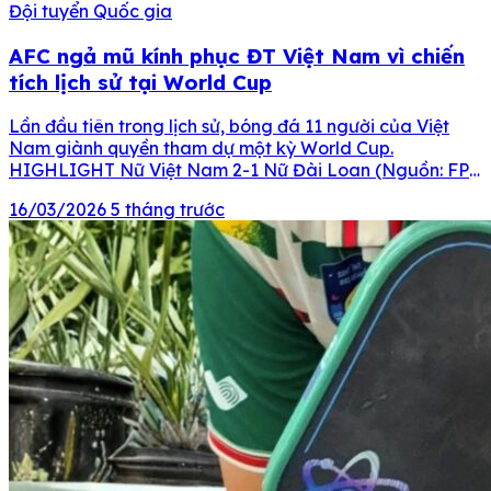
Đội tuyển Quốc gia
AFC ngả mũ kính phục ĐT Việt Nam vì chiến
tích lịch sử tại World Cup
Lần đầu tiên trong lịch sử, bóng đá 11 người của Việt
Nam giành quyền tham dự một kỳ World Cup.
HIGHLIGHT Nữ Việt Nam 2-1 Nữ Đài Loan (Nguồn: FPT
Play) Đánh bại Đài Loan với tỷ số 2-1, tuyển nữ Việt
16/03/2026
5 tháng trước
Nam chính thức giành tấm vé dự World Cup 2023. Đoàn
quân […]