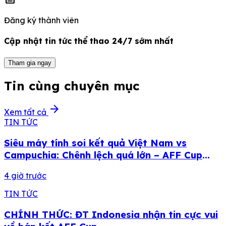
Đăng ký thành viên
Cập nhật tin tức thể thao 24/7 sớm nhất
Tham gia ngay
Tin cùng chuyên mục
arrow_forward
Xem tất cả
TIN TỨC
Siêu máy tính soi kết quả Việt Nam vs
Campuchia: Chênh lệch quá lớn – AFF Cup
2026
4 giờ trước
TIN TỨC
CHÍNH THỨC: ĐT Indonesia nhận tin cực vui