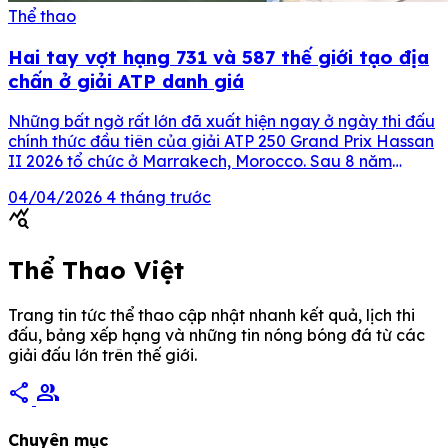
Thể thao
Hai tay vợt hạng 731 và 587 thế giới tạo địa
chấn ở giải ATP danh giá
Những bất ngờ rất lớn đã xuất hiện ngay ở ngày thi đấu
chính thức đầu tiên của giải ATP 250 Grand Prix Hassan
II 2026 tổ chức ở Marrakech, Morocco. Sau 8 năm
“khát” chiến thắng tại hệ thống ATP Tour, quần vợt
04/04/2026
4 tháng trước
Morocco đã có một ngày lịch sử khi hai tay vợt […]
query_stats
Thể Thao Việt
Trang tin tức thể thao cập nhật nhanh kết quả, lịch thi
đấu, bảng xếp hạng và những tin nóng bóng đá từ các
giải đấu lớn trên thế giới.
share
group
Chuyên mục