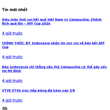
Tin mới nhất
Siêu máy tính soi kết quả Việt Nam vs Campuchia: Chênh
lệch quá lớn – AFF Cup 2026
4 giờ trước
CHÍNH THỨC: ĐT Indonesia nhận tin cực vui về bán kết AFF
Cup
4 giờ trước
Báo Indonesia chỉ thẳng cầu thủ Campuchia có thể gây sốc
tại Mỹ Đình
4 giờ trước
VTV5 VTV6 trực tiếp bóng đá hôm nay 7/8
4 giờ trước
news