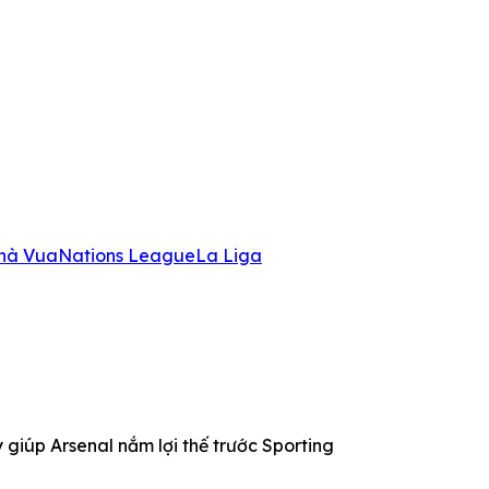
hà Vua
Nations League
La Liga
giúp Arsenal nắm lợi thế trước Sporting