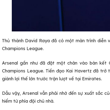
Thủ thành David Raya đã có một màn trình diễn vô
Champions League.
Arsenal gần như đã đặt một chân vào bán kết Ch
Champions League. Tiền đạo Kai Havertz đã trở t
giành lợi thế lớn trước trận lượt về tại Emirates.
Dẫu vậy, Arsenal vẫn phải nhờ đến sự xuất sắc củ
hiểm từ phía đội chủ nhà.