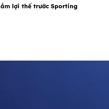
ắm lợi thế trước Sporting