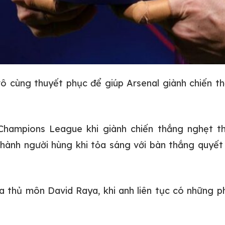
 cùng thuyết phục để giúp Arsenal giành chiến thắ
ampions League khi giành chiến thắng nghẹt thở
hành người hùng khi tỏa sáng với bàn thắng quyết 
a thủ môn David Raya, khi anh liên tục có những p