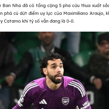
ây Ban Nha đã có tổng cộng 5 pha cứu thua xuất sắc
 phá cú dứt điểm uy lực của Maximiliano Araujo, k
y Catamo khi tỷ số vẫn đang là 0-0.