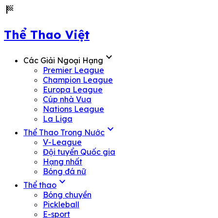
sports_score
Thể Thao Việt
expand_more
Các Giải Ngoại Hạng
Premier League
Champion League
Europa League
Cúp nhà Vua
Nations League
La Liga
expand_more
Thể Thao Trong Nước
V-League
Đội tuyển Quốc gia
Hạng nhất
Bóng đá nữ
expand_more
Thể thao
Bóng chuyền
Pickleball
E-sport