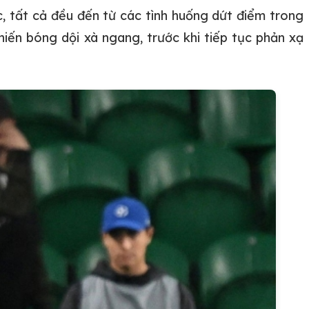
, tất cả đều đến từ các tình huống dứt điểm trong
hiến bóng dội xà ngang, trước khi tiếp tục phản xạ