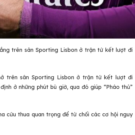
ng trên sân Sporting Lisbon ở trận tứ kết lượt đi
 trên sân Sporting Lisbon ở trận tứ kết lượt đi
định ở những phút bù giờ, qua đó giúp “Pháo thủ”
ha cứu thua quan trọng để từ chối các cơ hội nguy