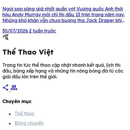
Ngôi sao sáng giá nhất quần vợt Vương quốc Anh thời
hậu Andy Murray mới chỉ thi đấu 13 trận trong năm nay.
Những khó khăn vẫn chưa buông tha Jack Draper khi
anh một lần nữa phải rút lui khỏi giải ATP 500 Mubadala
30/07/2026
2 tuần trước
DC Open vì chấn thương. Dù đã sẵn sàng trở […]
query_stats
Thể Thao Việt
Trang tin tức thể thao cập nhật nhanh kết quả, lịch thi
đấu, bảng xếp hạng và những tin nóng bóng đá từ các
giải đấu lớn trên thế giới.
share
group
Chuyên mục
Thể thao
Bóng chuyền