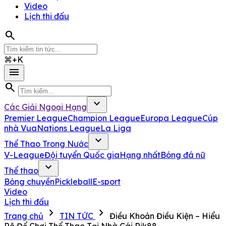
Video
Lịch thi đấu
search
⌘+K
menu
search
expand_more
Các Giải Ngoại Hạng
Premier League
Champion League
Europa League
Cúp
nhà Vua
Nations League
La Liga
expand_more
Thể Thao Trong Nước
V-League
Đội tuyển Quốc gia
Hạng nhất
Bóng đá nữ
expand_more
Thể thao
Bóng chuyền
Pickleball
E-sport
Video
Lịch thi đấu
chevron_right
chevron_right
Trang chủ
TIN TỨC
Điều Khoản Điều Kiện – Hiểu
Rõ Để Chơi Thể Thao Tại Nhà Cái Rik88