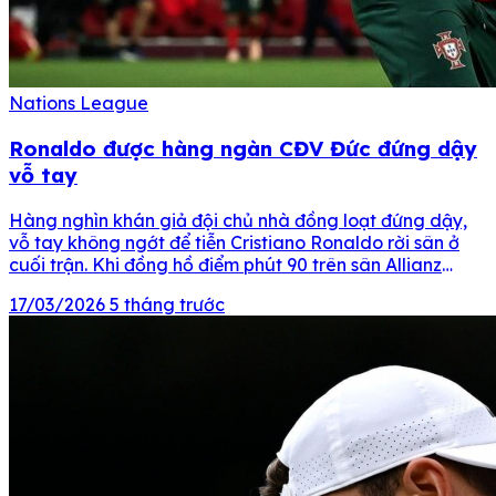
Nations League
Ronaldo được hàng ngàn CĐV Đức đứng dậy
vỗ tay
Hàng nghìn khán giả đội chủ nhà đồng loạt đứng dậy,
vỗ tay không ngớt để tiễn Cristiano Ronaldo rời sân ở
cuối trận. Khi đồng hồ điểm phút 90 trên sân Allianz
Arena, tuyển Bồ Đào Nha thực hiện quyền thay người.
17/03/2026
5 tháng trước
Nhưng thay vì tiếng la ó của các CĐV đội khách thì […]