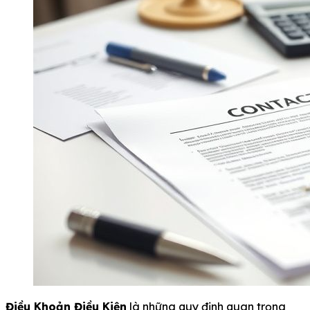
Điều Khoản Điều Kiện
là những quy định quan trọng