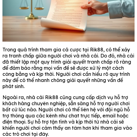
Trong quá trình tham gia cá cược tại Rik88, có thể xảy
ra tranh chấp giữa người chơi và nhà cái. Do đó, nhà cái
đã thiết lập một quy trình giải quyết tranh chấp rõ ràng
để đảm bảo rằng mọi vấn đề sẽ được xử lý một cách
công bằng và kịp thời. Người chơi cần hiểu rõ quy trình
này để có thể nhanh chóng giải quyết những vấn đề
phát sinh.
Ngoài ra, nhà cái Rik88 cũng cung cấp dịch vụ hỗ trợ
khách hàng chuyên nghiệp, sẵn sàng hỗ trợ người chơi
bất cứ lúc nào. Người chơi có thể liên hệ với đội ngũ hỗ
trợ thông qua các kênh như chat trực tiếp, email hoặc
điện thoại. Sự hỗ trợ tận tình và kịp thời từ nhà cái sẽ
khiến người chơi cảm thấy an tâm hơn khi tham gia vào
các trò chơi tại đây.