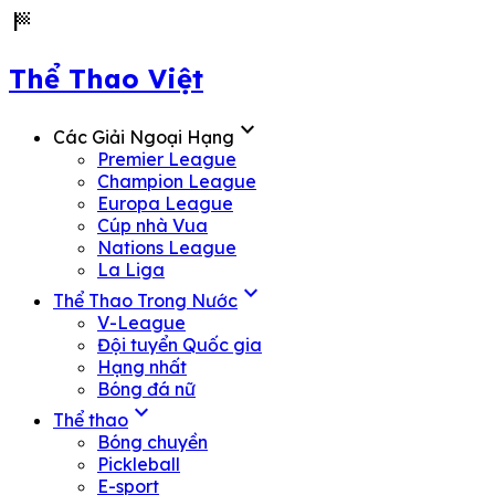
sports_score
Thể Thao Việt
expand_more
Các Giải Ngoại Hạng
Premier League
Champion League
Europa League
Cúp nhà Vua
Nations League
La Liga
expand_more
Thể Thao Trong Nước
V-League
Đội tuyển Quốc gia
Hạng nhất
Bóng đá nữ
expand_more
Thể thao
Bóng chuyền
Pickleball
E-sport