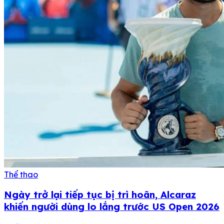
Thể thao
Ngày trở lại tiếp tục bị trì hoãn, Alcaraz
khiến người dùng lo lắng trước US Open 2026