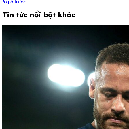
6 giờ trước
Tin tức nổi bật khác