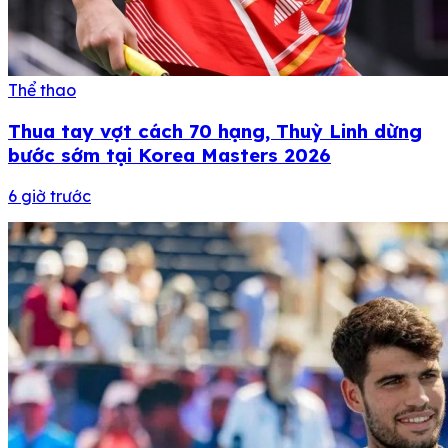
Thể thao
Thua tay vợt cách 70 hạng, Thuỳ Linh dừng
bước sớm tại Korea Masters 2026
6 giờ trước