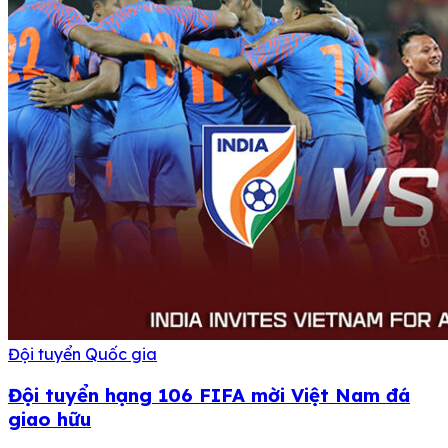
Đội tuyển Quốc gia
Đội tuyển hạng 106 FIFA mời Việt Nam đá
giao hữu