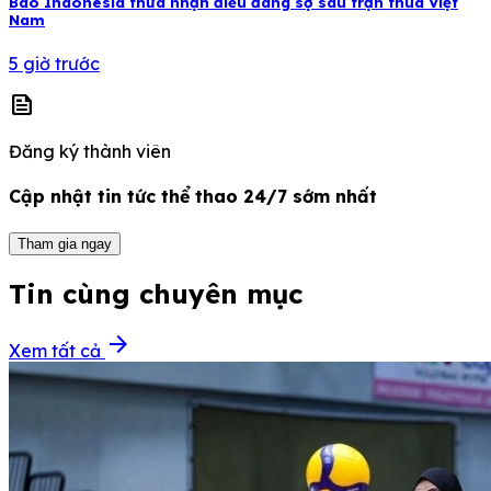
Báo Indonesia thừa nhận điều đáng sợ sau trận thua Việt
Nam
5 giờ trước
news
Đăng ký thành viên
Cập nhật tin tức thể thao 24/7 sớm nhất
Tham gia ngay
Tin cùng chuyên mục
arrow_forward
Xem tất cả