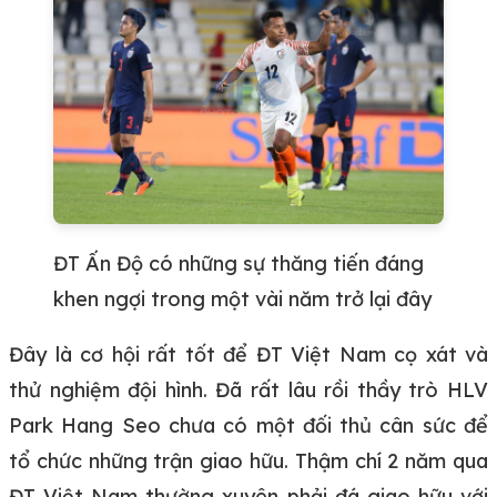
ĐT Ấn Độ có những sự thăng tiến đáng
khen ngợi trong một vài năm trở lại đây
Đây là cơ hội rất tốt để ĐT Việt Nam cọ xát và
thử nghiệm đội hình. Đã rất lâu rồi thầy trò HLV
Park Hang Seo chưa có một đối thủ cân sức để
tổ chức những trận giao hữu. Thậm chí 2 năm qua
ĐT Việt Nam thường xuyên phải đá giao hữu với