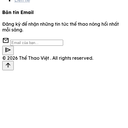
Liên hệ
Bản tin Email
Đăng ký để nhận những tin tức thể thao nóng hổi nhất
mỗi sáng.
mail
send
© 2026
Thể Thao Việt
. All rights reserved.
arrow_upward