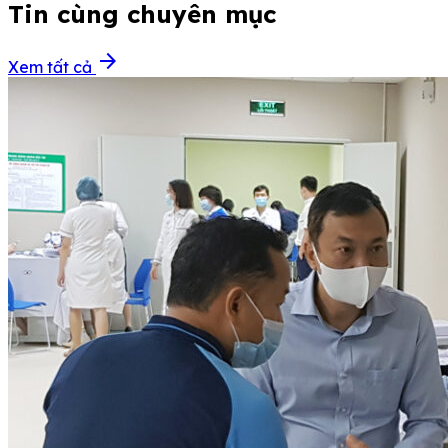
Tin cùng chuyên mục
arrow_forward
Xem tất cả