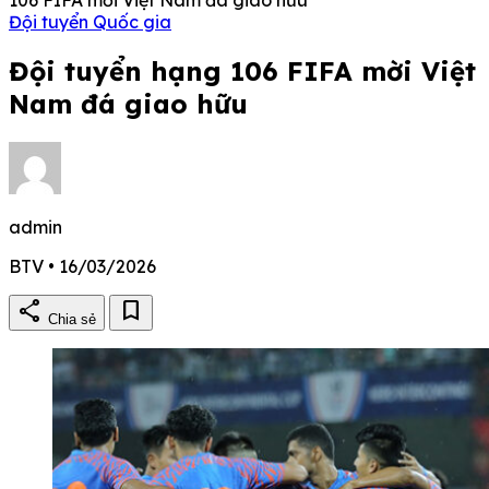
Đội tuyển Quốc gia
Đội tuyển hạng 106 FIFA mời Việt
Nam đá giao hữu
admin
BTV • 16/03/2026
share
bookmark
Chia sẻ