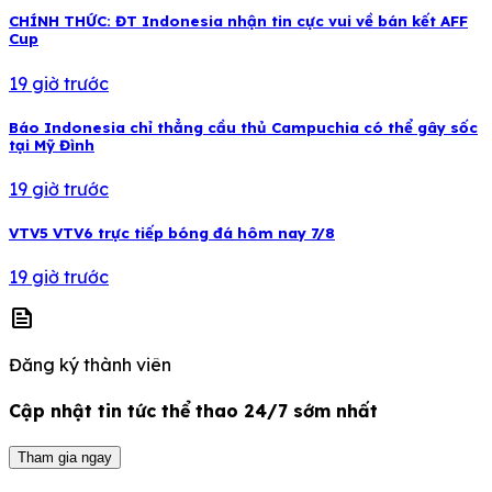
CHÍNH THỨC: ĐT Indonesia nhận tin cực vui về bán kết AFF
Cup
19 giờ trước
Báo Indonesia chỉ thẳng cầu thủ Campuchia có thể gây sốc
tại Mỹ Đình
19 giờ trước
VTV5 VTV6 trực tiếp bóng đá hôm nay 7/8
19 giờ trước
news
Đăng ký thành viên
Cập nhật tin tức thể thao 24/7 sớm nhất
Tham gia ngay