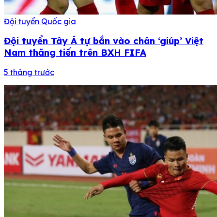
Đội tuyển Quốc gia
Đội tuyển Tây Á tự bắn vào chân ‘giúp’ Việt
Nam thăng tiến trên BXH FIFA
5 tháng trước