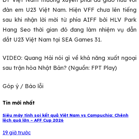
đàn em U23 Việt Nam. Hiện VFF chưa lên tiếng
sau khi nhận lời mời từ phía AIFF bởi HLV Park
Hang Seo thời gian đó đang làm nhiệm vụ dẫn
dắt U23 Việt Nam tại SEA Games 31.
VIDEO: Quang Hải nói gì về khả năng xuất ngoại
sau trận hòa Nhật Bản? (Nguồn: FPT Play)
Góp ý / Báo lỗi
Tin mới nhất
Siêu máy tính soi kết quả Việt Nam vs Campuchia: Chênh
lệch quá lớn – AFF Cup 2026
19 giờ trước