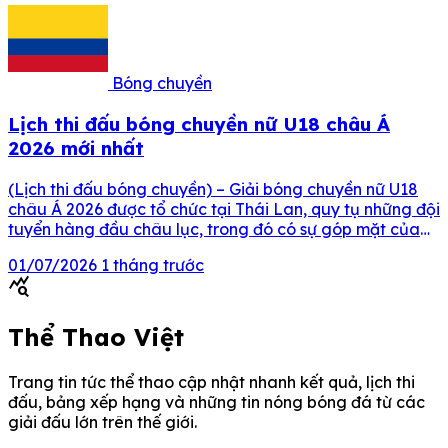
kết thúc […]
Bóng chuyền
Lịch thi đấu bóng chuyền nữ U18 châu Á
2026 mới nhất
(Lịch thi đấu bóng chuyền) – Giải bóng chuyền nữ U18
châu Á 2026 được tổ chức tại Thái Lan, quy tụ những đội
tuyển hàng đầu châu lục, trong đó có sự góp mặt của
U18 Việt Nam. Nội dung chính LỊCH THI ĐẤU GIẢI VÔ
01/07/2026
1 tháng trước
ĐỊCH U18 BÓNG CHUYỀN NỮ CHÂU Á 2026 […]
query_stats
Thể Thao Việt
Trang tin tức thể thao cập nhật nhanh kết quả, lịch thi
đấu, bảng xếp hạng và những tin nóng bóng đá từ các
giải đấu lớn trên thế giới.