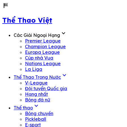
sports_score
Thể Thao Việt
expand_more
Các Giải Ngoại Hạng
Premier League
Champion League
Europa League
Cúp nhà Vua
Nations League
La Liga
expand_more
Thể Thao Trong Nước
V-League
Đội tuyển Quốc gia
Hạng nhất
Bóng đá nữ
expand_more
Thể thao
Bóng chuyền
Pickleball
E-sport