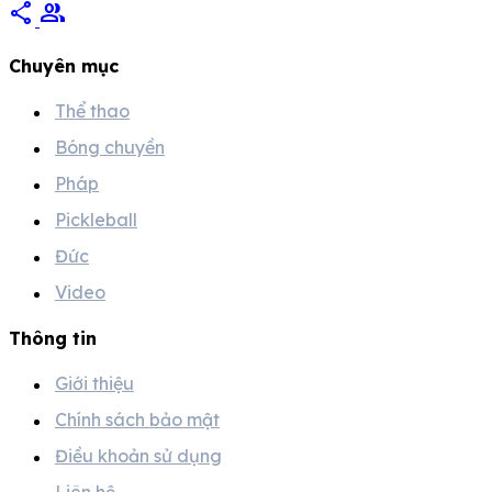
share
group
Chuyên mục
Thể thao
Bóng chuyền
Pháp
Pickleball
Đức
Video
Thông tin
Giới thiệu
Chính sách bảo mật
Điều khoản sử dụng