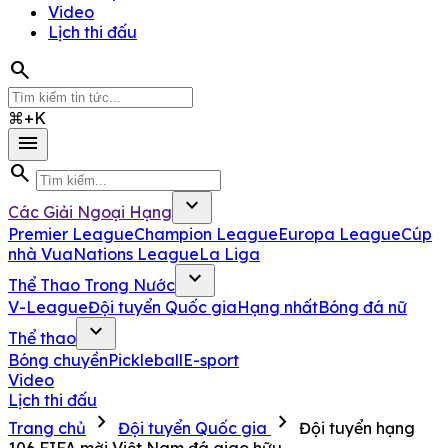
Video
Lịch thi đấu
search
⌘+K
menu
search
expand_more
Các Giải Ngoại Hạng
Premier League
Champion League
Europa League
Cúp
nhà Vua
Nations League
La Liga
expand_more
Thể Thao Trong Nước
V-League
Đội tuyển Quốc gia
Hạng nhất
Bóng đá nữ
expand_more
Thể thao
Bóng chuyền
Pickleball
E-sport
Video
Lịch thi đấu
chevron_right
chevron_right
Trang chủ
Đội tuyển Quốc gia
Đội tuyển hạng
106 FIFA mời Việt Nam đá giao hữu