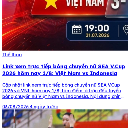
Thể thao
Link xem trực tiếp bóng chuyền nữ SEA V.Cup
2026 hôm nay 1/8: Việt Nam vs Indonesia
Cập nhật link xem trực tiếp bóng chuyền nữ SEA V.Cup
2026 và VNL hôm nay 1/8, tâm điểm là trận đấu tuyển
bóng chuyền nữ Việt Nam vs Indonesia. Nội dung chính
LINK XEM TRỰC TIẾP BÓNG CHUYỀN HÔM NAY 1/8
03/08/2026
4 ngày trước
LINK XEM TRỰC TIẾP BÓNG CHUYỀN SEA V.CUP LINK
XEM TRỰC TIẾP BÓNG […]