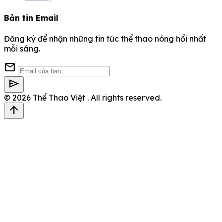
Bản tin Email
Đăng ký để nhận những tin tức thể thao nóng hổi nhất
mỗi sáng.
mail
send
© 2026
Thể Thao Việt
. All rights reserved.
arrow_upward