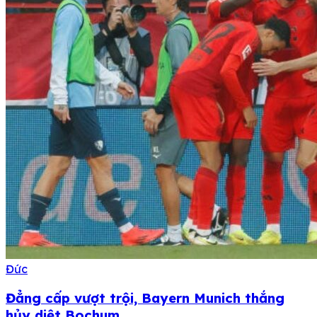
Đức
Đẳng cấp vượt trội, Bayern Munich thắng
hủy diệt Bochum