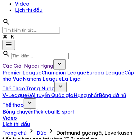
Video
Lịch thi đấu
search
⌘+K
menu
search
expand_more
Các Giải Ngoại Hạng
Premier League
Champion League
Europa League
Cúp
nhà Vua
Nations League
La Liga
expand_more
Thể Thao Trong Nước
V-League
Đội tuyển Quốc gia
Hạng nhất
Bóng đá nữ
expand_more
Thể thao
Bóng chuyền
Pickleball
E-sport
Video
Lịch thi đấu
chevron_right
chevron_right
Trang chủ
Đức
Dortmund gục ngã, Leverkusen
tiếp tục bay cao tại vòng 17 Bundesliga