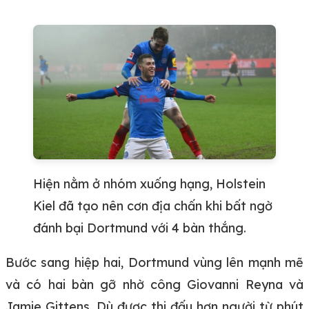
Hiện nằm ở nhóm xuống hạng, Holstein
Kiel đã tạo nên cơn địa chấn khi bất ngờ
đánh bại Dortmund với 4 bàn thắng.
Bước sang hiệp hai, Dortmund vùng lên mạnh mẽ
và có hai bàn gỡ nhờ công Giovanni Reyna và
Jamie Gittens. Dù được thi đấu hơn người từ phút