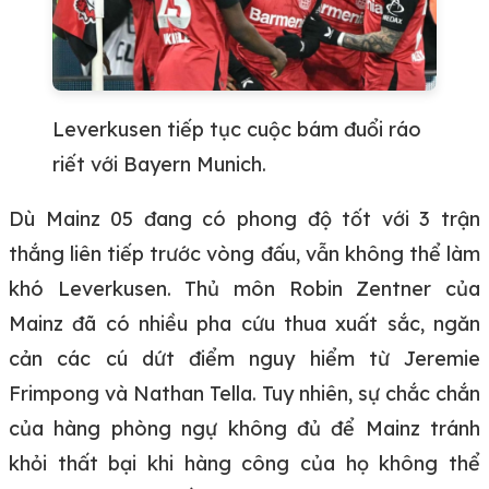
Leverkusen tiếp tục cuộc bám đuổi ráo
riết với Bayern Munich.
Dù Mainz 05 đang có phong độ tốt với 3 trận
thắng liên tiếp trước vòng đấu, vẫn không thể làm
khó Leverkusen. Thủ môn Robin Zentner của
Mainz đã có nhiều pha cứu thua xuất sắc, ngăn
cản các cú dứt điểm nguy hiểm từ Jeremie
Frimpong và Nathan Tella. Tuy nhiên, sự chắc chắn
của hàng phòng ngự không đủ để Mainz tránh
khỏi thất bại khi hàng công của họ không thể