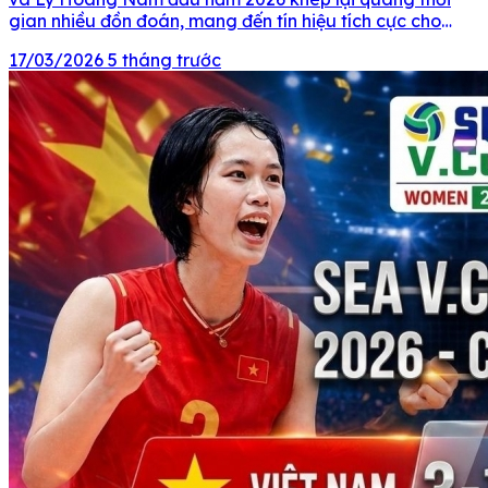
gian nhiều đồn đoán, mang đến tín hiệu tích cực cho
cộng đồng pickleball Việt Nam. Năm 2025, Trịnh Linh
17/03/2026
5 tháng trước
Giang và Lý Hoàng Nam từng là cặp đôi đánh đôi nổi
bật […]