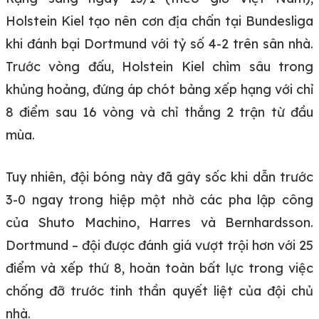
Holstein Kiel tạo nên cơn địa chấn tại Bundesliga
khi đánh bại Dortmund với tỷ số 4-2 trên sân nhà.
Trước vòng đấu, Holstein Kiel chìm sâu trong
khủng hoảng, đứng áp chót bảng xếp hạng với chỉ
8 điểm sau 16 vòng và chỉ thắng 2 trận từ đầu
mùa.
Tuy nhiên, đội bóng này đã gây sốc khi dẫn trước
3-0 ngay trong hiệp một nhờ các pha lập công
của Shuto Machino, Harres và Bernhardsson.
Dortmund – đội được đánh giá vượt trội hơn với 25
điểm và xếp thứ 8, hoàn toàn bất lực trong việc
chống đỡ trước tinh thần quyết liệt của đội chủ
nhà.