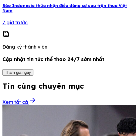
Báo Indonesia thừa nhận điều đáng sợ sau trận thua Việt
Nam
7 giờ trước
news
Đăng ký thành viên
Cập nhật tin tức thể thao 24/7 sớm nhất
Tham gia ngay
Tin cùng chuyên mục
arrow_forward
Xem tất cả