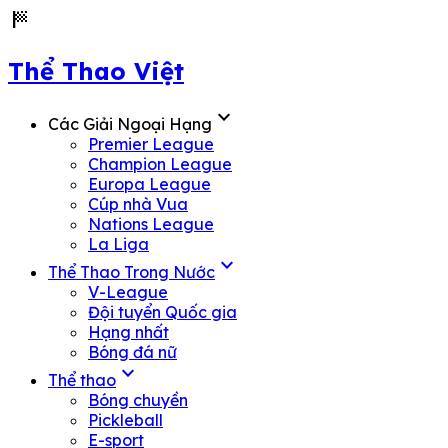
sports_score
Thể Thao Việt
expand_more
Các Giải Ngoại Hạng
Premier League
Champion League
Europa League
Cúp nhà Vua
Nations League
La Liga
expand_more
Thể Thao Trong Nước
V-League
Đội tuyển Quốc gia
Hạng nhất
Bóng đá nữ
expand_more
Thể thao
Bóng chuyền
Pickleball
E-sport