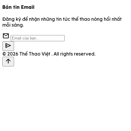
Bản tin Email
Đăng ký để nhận những tin tức thể thao nóng hổi nhất
mỗi sáng.
mail
send
© 2026
Thể Thao Việt
. All rights reserved.
arrow_upward