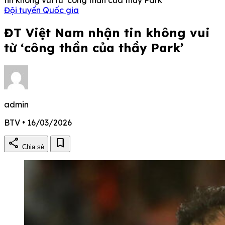
Đội tuyển Quốc gia
ĐT Việt Nam nhận tin không vui
từ ‘công thần của thầy Park’
admin
BTV • 16/03/2026
share
bookmark
Chia sẻ