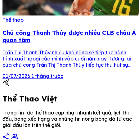
Thể thao
Chủ công Thanh Thúy được nhiều CLB châu Á
quan tâm
Trần Thị Thanh Thúy nhiều khả năng sẽ tiếp tục hành
trình xuất ngoại của mình vào cuối năm nay. Tương lai
của chủ công Trần Thị Thanh Thúy tiếp tục thu hút sự
quan tâm của người hâm mộ bóng chuyền khi khả năng
01/07/2026
1 tháng trước
cô trở lại thi đấu ở nước ngoài trong mùa […]
query_stats
Thể Thao Việt
Trang tin tức thể thao cập nhật nhanh kết quả, lịch thi
đấu, bảng xếp hạng và những tin nóng bóng đá từ các
giải đấu lớn trên thế giới.
share
group