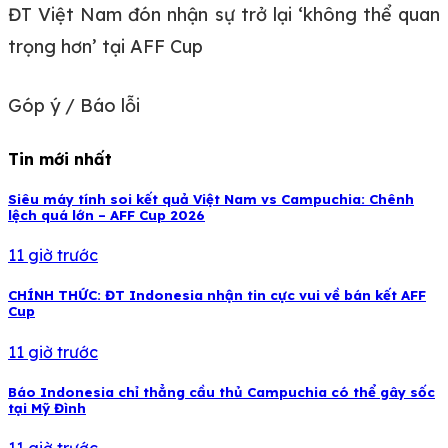
ĐT Việt Nam đón nhận sự trở lại ‘không thể quan
trọng hơn’ tại AFF Cup
Góp ý / Báo lỗi
Tin mới nhất
Siêu máy tính soi kết quả Việt Nam vs Campuchia: Chênh
lệch quá lớn – AFF Cup 2026
11 giờ trước
CHÍNH THỨC: ĐT Indonesia nhận tin cực vui về bán kết AFF
Cup
11 giờ trước
Báo Indonesia chỉ thẳng cầu thủ Campuchia có thể gây sốc
tại Mỹ Đình
11 giờ trước