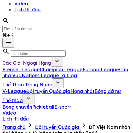
Video
Lịch thi đấu
search
⌘+K
menu
search
expand_more
Các Giải Ngoại Hạng
Premier League
Champion League
Europa League
Cúp
nhà Vua
Nations League
La Liga
expand_more
Thể Thao Trong Nước
V-League
Đội tuyển Quốc gia
Hạng nhất
Bóng đá nữ
expand_more
Thể thao
Bóng chuyền
Pickleball
E-sport
Video
Lịch thi đấu
chevron_right
chevron_right
Trang chủ
Đội tuyển Quốc gia
ĐT Việt Nam nhận
tin không vui từ ‘công thần của thầy Park’