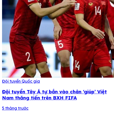
Đội tuyển Quốc gia
Đội tuyển Tây Á tự bắn vào chân ‘giúp’ Việt
Nam thăng tiến trên BXH FIFA
5 tháng trước