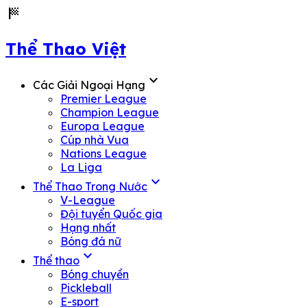
sports_score
Thể Thao Việt
expand_more
Các Giải Ngoại Hạng
Premier League
Champion League
Europa League
Cúp nhà Vua
Nations League
La Liga
expand_more
Thể Thao Trong Nước
V-League
Đội tuyển Quốc gia
Hạng nhất
Bóng đá nữ
expand_more
Thể thao
Bóng chuyền
Pickleball
E-sport