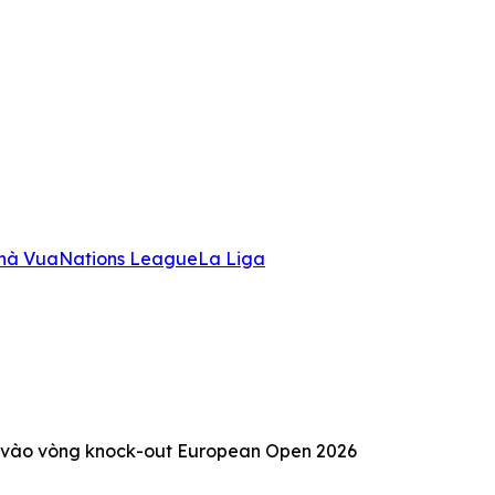
hà Vua
Nations League
La Liga
vào vòng knock-out European Open 2026