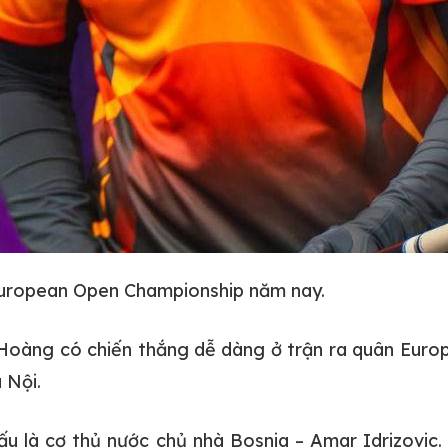
European Open Championship năm nay.
 Hoàng có chiến thắng dễ dàng ở trận ra quân Euro
 Nội.
ấu là cơ thủ nước chủ nhà Bosnia – Amar Idrizovi