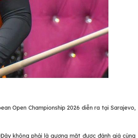
pean Open Championship 2026 diễn ra tại Sarajevo,
c. Đây không phải là gương mặt được đánh giá cùng