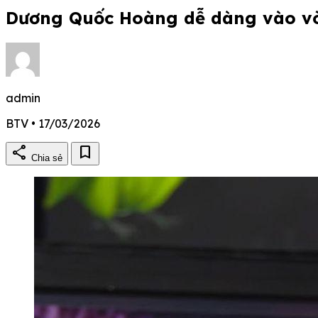
Dương Quốc Hoàng dễ dàng vào v
admin
BTV • 17/03/2026
share
bookmark
Chia sẻ