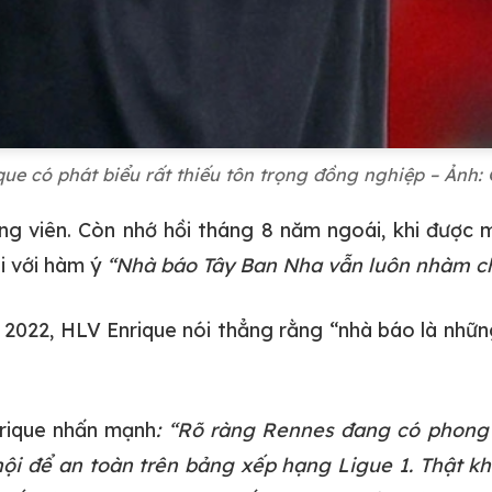
que có phát biểu rất thiếu tôn trọng đồng nghiệp – Ảnh: 
ng viên. Còn nhớ hồi tháng 8 năm ngoái, khi được
ai với hàm ý
“Nhà báo Tây Ban Nha vẫn luôn nhàm chá
2022, HLV Enrique nói thẳng rằng “nhà báo là nhữn
nrique nhấn mạnh
: “Rõ ràng Rennes đang có phong đ
 hội để an toàn trên bảng xếp hạng Ligue 1. Thật k