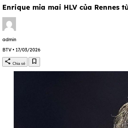
Enrique mỉa mai HLV của Rennes t
admin
BTV • 17/03/2026
share
bookmark
Chia sẻ