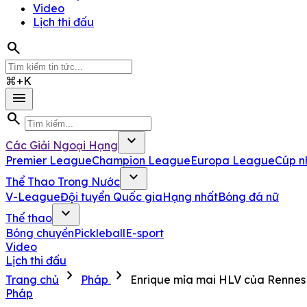
Video
Lịch thi đấu
search
⌘+K
menu
search
expand_more
Các Giải Ngoại Hạng
Premier League
Champion League
Europa League
Cúp n
expand_more
Thể Thao Trong Nước
V-League
Đội tuyển Quốc gia
Hạng nhất
Bóng đá nữ
expand_more
Thể thao
Bóng chuyền
Pickleball
E-sport
Video
Lịch thi đấu
chevron_right
chevron_right
Trang chủ
Pháp
Enrique mỉa mai HLV của Rennes
Pháp