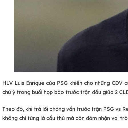
HLV Luis Enrique của PSG khiến cho những CĐV củ
chú ý trong buổi họp báo trước trận đấu giữa 2 CL
Theo đó, khi trả lời phỏng vấn trước trận PSG vs 
không chỉ từng là cầu thủ mà còn đảm nhận vai trò 