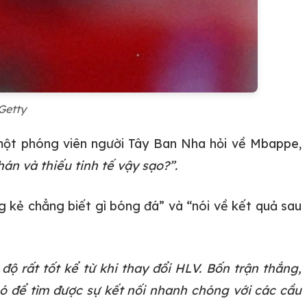
Getty
 một phóng viên người Tây Ban Nha hỏi về Mbappe,
n và thiếu tinh tế vậy sạo?”.
g kẻ chẳng biết gì bóng đá” và “nói về kết quả sau
ộ rất tốt kể từ khi thay đổi HLV. Bốn trận thắng,
hó để tìm được sự kết nối nhanh chóng với các cầu