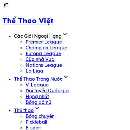
sports_score
Thể Thao Việt
expand_more
Các Giải Ngoại Hạng
Premier League
Champion League
Europa League
Cúp nhà Vua
Nations League
La Liga
expand_more
Thể Thao Trong Nước
V-League
Đội tuyển Quốc gia
Hạng nhất
Bóng đá nữ
expand_more
Thể thao
Bóng chuyền
Pickleball
E-sport