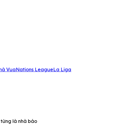
hà Vua
Nations League
La Liga
 từng là nhà báo