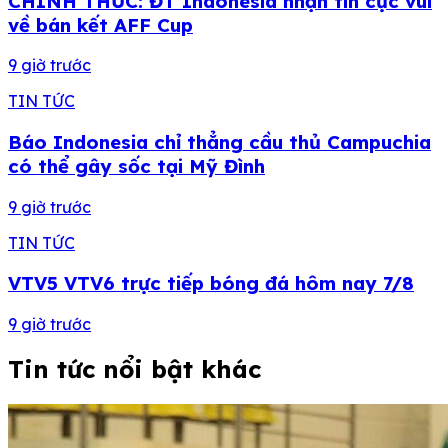
CHÍNH THỨC: ĐT Indonesia nhận tin cực vui
về bán kết AFF Cup
9 giờ trước
TIN TỨC
Báo Indonesia chỉ thẳng cầu thủ Campuchia
có thể gây sốc tại Mỹ Đình
9 giờ trước
TIN TỨC
VTV5 VTV6 trực tiếp bóng đá hôm nay 7/8
9 giờ trước
Tin tức nổi bật khác