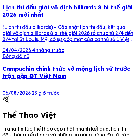
Lịch thi đấu giải vô địch billiards 8 bi thế giới
2026 mới nhất
(Lịch thi đấu billiards) – Cập nhật lịch thi đấu, kết quả
giải vô địch billiards 8 bi thế giới 2026 tổ chức từ 2/4 đến
8/4 tại St Louis, Mỹ, có sự góp mặt của cơ thủ số 1 Việt
Nam – Dương Quốc Hoàng. Nội dung chính Lịch thi đấu
04/04/2026
4 tháng trước
Dương Quốc Hoàng […]
Bóng đá nữ
Campuchia chính thức vỡ mộng lịch sử trước
trận gặp ĐT Việt Nam
06/08/2026
23 giờ trước
query_stats
Thể Thao Việt
Trang tin tức thể thao cập nhật nhanh kết quả, lịch thi
đấu, bảng xếp hạng và những tin nóng bóng đá từ các