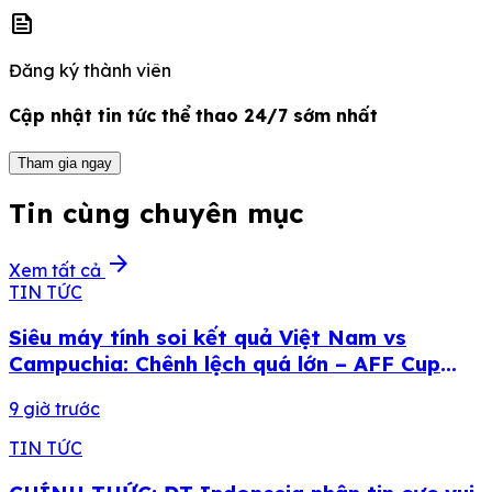
news
Đăng ký thành viên
Cập nhật tin tức thể thao 24/7 sớm nhất
Tham gia ngay
Tin cùng chuyên mục
arrow_forward
Xem tất cả
TIN TỨC
Siêu máy tính soi kết quả Việt Nam vs
Campuchia: Chênh lệch quá lớn – AFF Cup
2026
9 giờ trước
TIN TỨC