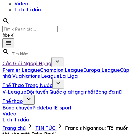
Video
Lịch thi đấu
search
⌘+K
menu
search
expand_more
Các Giải Ngoại Hạng
Premier League
Champion League
Europa League
Cúp
nhà Vua
Nations League
La Liga
expand_more
Thể Thao Trong Nước
V-League
Đội tuyển Quốc gia
Hạng nhất
Bóng đá nữ
expand_more
Thể thao
Bóng chuyền
Pickleball
E-sport
Video
Lịch thi đấu
chevron_right
chevron_right
Trang chủ
TIN TỨC
Francis Ngannou: ‘Tôi muốn
tát vào mặt Jake Paul’