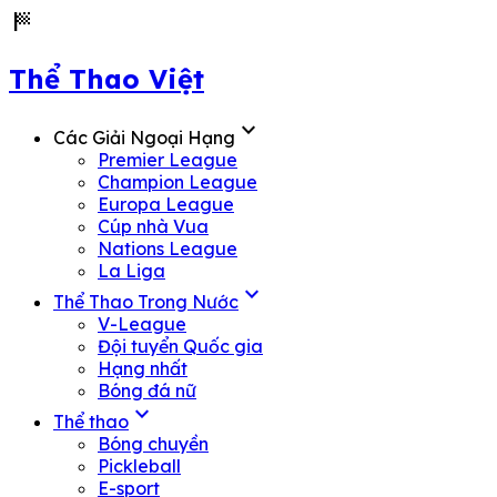
sports_score
Thể Thao Việt
expand_more
Các Giải Ngoại Hạng
Premier League
Champion League
Europa League
Cúp nhà Vua
Nations League
La Liga
expand_more
Thể Thao Trong Nước
V-League
Đội tuyển Quốc gia
Hạng nhất
Bóng đá nữ
expand_more
Thể thao
Bóng chuyền
Pickleball
E-sport