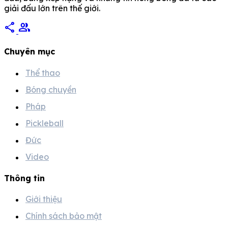
giải đấu lớn trên thế giới.
share
group
Chuyên mục
Thể thao
Bóng chuyền
Pháp
Pickleball
Đức
Video
Thông tin
Giới thiệu
Chính sách bảo mật