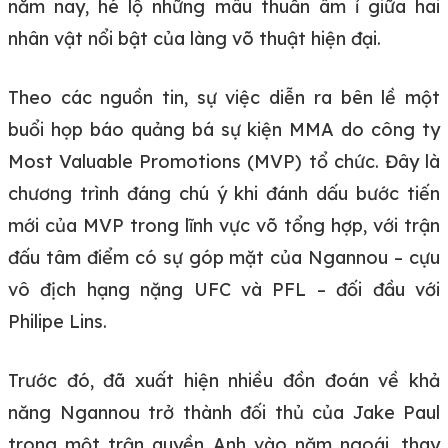
năm nay, hé lộ những mâu thuẫn âm ỉ giữa hai
nhân vật nổi bật của làng võ thuật hiện đại.
Theo các nguồn tin, sự việc diễn ra bên lề một
buổi họp báo quảng bá sự kiện MMA do công ty
Most Valuable Promotions (MVP) tổ chức. Đây là
chương trình đáng chú ý khi đánh dấu bước tiến
mới của MVP trong lĩnh vực võ tổng hợp, với trận
đấu tâm điểm có sự góp mặt của Ngannou – cựu
vô địch hạng nặng UFC và PFL – đối đầu với
Philipe Lins.
Trước đó, đã xuất hiện nhiều đồn đoán về khả
năng Ngannou trở thành đối thủ của Jake Paul
trong một trận quyền Anh vào năm ngoái, thay