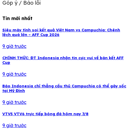
Góp ý / Báo lỗi
Tin mới nhất
Siêu máy tính soi kết quả Việt Nam vs Campuchia: Chênh
lệch quá lớn – AFF Cup 2026
9 giờ trước
CHÍNH THỨC: ĐT Indonesia nhận tin cực vui về bán kết AFF
Cup
9 giờ trước
Báo Indonesia chỉ thẳng cầu thủ Campuchia có thể gây sốc
tại Mỹ Đình
9 giờ trước
VTV5 VTV6 trực tiếp bóng đá hôm nay 7/8
9 giờ trước