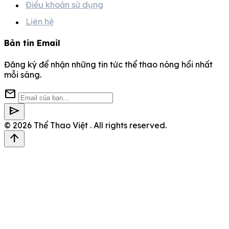
Điều khoản sử dụng
Liên hệ
Bản tin Email
Đăng ký để nhận những tin tức thể thao nóng hổi nhất
mỗi sáng.
mail
send
© 2026
Thể Thao Việt
. All rights reserved.
arrow_upward