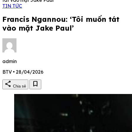
TIN TỨC
Francis Ngannou: ‘Tôi muốn tát
vào mặt Jake Paul’
admin
BTV • 28/04/2026
share
bookmark
Chia sẻ