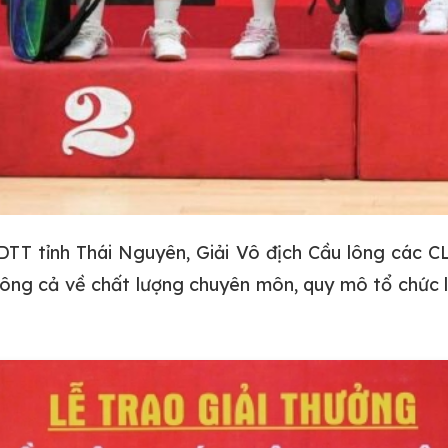
DTT tỉnh Thái Nguyên, Giải Vô địch Cầu lông các C
 công cả về chất lượng chuyên môn, quy mô tổ chức