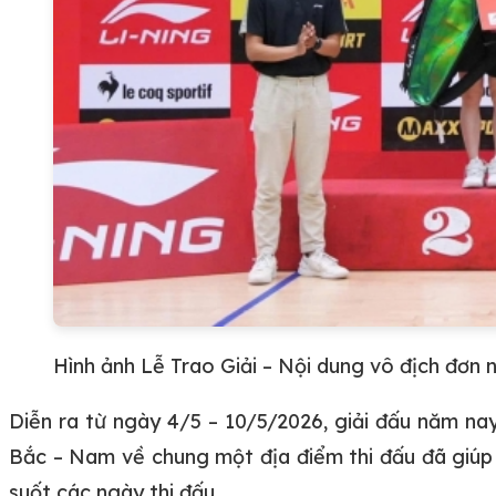
Hình ảnh Lễ Trao Giải – Nội dung vô địch đơn n
Diễn ra từ ngày 4/5 – 10/5/2026, giải đấu năm na
Bắc – Nam về chung một địa điểm thi đấu đã giúp 
suốt các ngày thi đấu.