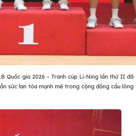
LB Quốc gia 2026 – Tranh cúp Li-Ning lần thứ II đã
 lẫn sức lan tỏa mạnh mẽ trong cộng đồng cầu lông