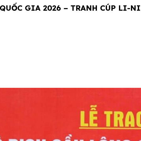
QUỐC GIA 2026 – TRANH CÚP LI-N