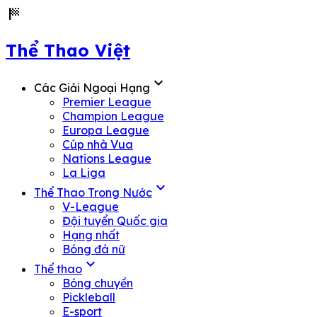
sports_score
Thể Thao Việt
expand_more
Các Giải Ngoại Hạng
Premier League
Champion League
Europa League
Cúp nhà Vua
Nations League
La Liga
expand_more
Thể Thao Trong Nước
V-League
Đội tuyển Quốc gia
Hạng nhất
Bóng đá nữ
expand_more
Thể thao
Bóng chuyền
Pickleball
E-sport