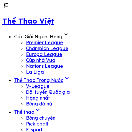
sports_score
Thể Thao Việt
expand_more
Các Giải Ngoại Hạng
Premier League
Champion League
Europa League
Cúp nhà Vua
Nations League
La Liga
expand_more
Thể Thao Trong Nước
V-League
Đội tuyển Quốc gia
Hạng nhất
Bóng đá nữ
expand_more
Thể thao
Bóng chuyền
Pickleball
E-sport