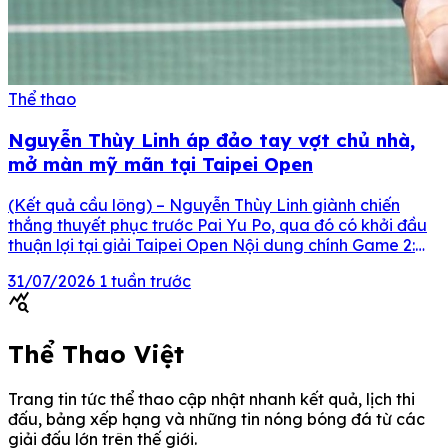
Thể thao
Nguyễn Thùy Linh áp đảo tay vợt chủ nhà,
mở màn mỹ mãn tại Taipei Open
(Kết quả cầu lông) – Nguyễn Thùy Linh giành chiến
thắng thuyết phục trước Pai Yu Po, qua đó có khởi đầu
thuận lợi tại giải Taipei Open Nội dung chính Game 2:
Nguyễn Thuỳ Linh 21-14 Pai Yu Po Game 1: Nguyễn
31/07/2026
1 tuần trước
Thuỳ Linh 21-18 Pai Yu Po Trực tiếp cầu lông Nguyễn
query_stats
Thuỳ […]
Thể Thao Việt
Trang tin tức thể thao cập nhật nhanh kết quả, lịch thi
đấu, bảng xếp hạng và những tin nóng bóng đá từ các
giải đấu lớn trên thế giới.