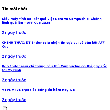
Tin mới nhất
Siêu máy tính soi kết quả Việt Nam vs Campuchia: Chênh
lệch quá lớn – AFF Cup 2026
2 ngày trước
CHÍNH THỨC: ĐT Indonesia nhận tin cực vui về bán kết AFF
Cup
2 ngày trước
Báo Indonesia chỉ thẳng cầu thủ Campuchia có thể gây sốc
tại Mỹ Đình
2 ngày trước
VTV5 VTV6 trực tiếp bóng đá hôm nay 7/8
2 ngày trước
news