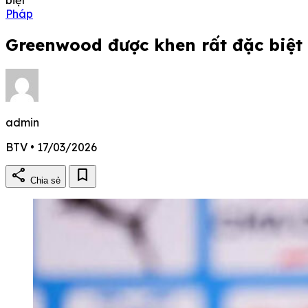
Pháp
Greenwood được khen rất đặc biệt
admin
BTV • 17/03/2026
share
bookmark
Chia sẻ