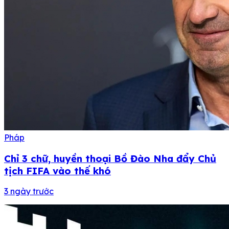
Pháp
Chỉ 3 chữ, huyền thoại Bồ Đào Nha đẩy Chủ
tịch FIFA vào thế khó
3 ngày trước