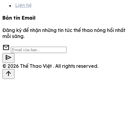
Liên hệ
Bản tin Email
Đăng ký để nhận những tin tức thể thao nóng hổi nhất
mỗi sáng.
mail
send
© 2026
Thể Thao Việt
. All rights reserved.
arrow_upward