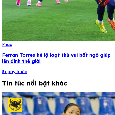
Pháp
Ferran Torres hé lộ loạt thú vui bất ngờ giúp
lên đỉnh thế giới
3 ngày trước
Tin tức nổi bật khác