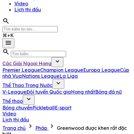
Video
Lịch thi đấu
search
⌘+K
menu
search
expand_more
Các Giải Ngoại Hạng
Premier League
Champion League
Europa League
Cúp
nhà Vua
Nations League
La Liga
expand_more
Thể Thao Trong Nước
V-League
Đội tuyển Quốc gia
Hạng nhất
Bóng đá nữ
expand_more
Thể thao
Bóng chuyền
Pickleball
E-sport
Video
Lịch thi đấu
chevron_right
chevron_right
Trang chủ
Pháp
Greenwood được khen rất đặc
biệt